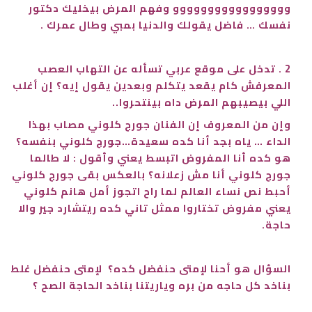
ووووووووووووووووو وفهم المرض بيخليك دكتور
نفسك … فاضل يقولك والدنيا بمبي وطال عمرك .
2 . تدخل على موقع عربي تسأله عن التهاب العصب
المعرفش كام يقعد يتكلم وبعدين يقول إيه؟ إن أغلب
اللي بيصيبهم المرض داه بينتحروا..
وإن من المعروف إن الفنان جورج كلوني مصاب بهذا
الداء … ياه بجد أنا كده سعيدة…جورج كلوني بنفسه؟
هو كده أنا المفروض اتبسط يعني وأقول : لا طالما
جورج كلوني أنا مش زعلانه؟ بالعكس بقى جورج كلوني
أحبط نص نساء العالم لما راح اتجوز أمل هانم كلوني
يعني مفروض تختاروا ممثل تاني كده ريتشارد جير والا
حاجة.
السؤال هو أحنا لإمتى حنفضل كده؟ لإمتى حنفضل غلط
بناخد كل حاجه من بره وياريتنا بناخد الحاجة الصح ؟