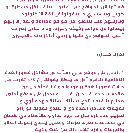
فعلتها لأن المواقع دي- أغلبها_ بتنقل نقل مسطرة أو
كوبي وبيست زي ما بيقولوا في لغة التكنولوجيا
وياريتهم مثلا بينقلوا من مواقع محترمة وثقة إلا إنهم
بينقلوا من مواقع ركيكة وخيبة، وداه خلاني بصراحه
أنسى المواقع دي كلها وابتدي أذاكر طب بالانجليزي …
نضرب مثلين؟
1 .تدخل على موقع عربي تسأله عن مشاكل قصور الغدة
النخامية تلاقيه أول ما ينطق يقولك إن 70% تقريبا من
حالات قصور الغدة بيموتوا موت الفجأة من غير
مقدمات كده، في حين بقى إنك تدخل على موقع أجنبي
محترم تلاقيه يبتدي يسألك أسئلة مهمه أوي و
يفهمك مشاكل الغدة دي و يبتدي يقولك لو رايح
لطبيب غدد لازم قبل ما تروح تجاوب عالأسئلة دي علشان
دي حتساعدك تعرف مرضك وبعدين يبتدي يقولك العلاج
والجرعات و لازم تاخد بالك من كيت وكيت