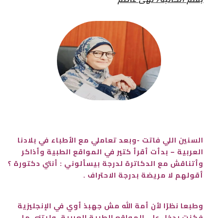
السنين اللي فاتت -وبعد تعاملي مع الأطباء في بلادنا
العربية – بدأت أقرأ كتير في المواقع الطبية وأذاكر
وأتناقش مع الدكاترة لدرجة بيسألوني : أنتي دكتورة ؟
أقولهم لا مريضة بدرجة الاحتراف .
وطبعا نظرًا لأن أمة الله مش جهبذ أوي في الإنجليزية
فكنت بدخل على المواقع الطبية العربية، وليتني ما