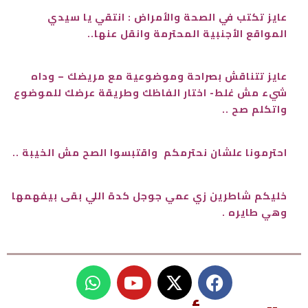
عايز تكتب في الصحة والأمراض : انتقي يا سيدي
المواقع الأجنبية المحترمة وانقل عنها..
عايز تتناقش بصراحة وموضوعية مع مريضك – وداه
شيء مش غلط- اختار الفاظك وطريقة عرضك للموضوع
واتكلم صح ..
احترمونا علشان نحترمكم واقتبسوا الصح مش الخيبة ..
خليكم شاطرين زي عمي جوجل كدة اللي بقى بيفهمها
وهي طايره .
W
Y
h
o
a
u