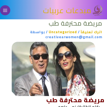
خطي
مبدعات عربيات
لى
لمحتوى
مريضة محترفة طب
اترك تعليقاً
/
Uncategorized
/ بواسطة
creativearwomen@gmail.com
مريضة محترفة طب
بقلم الكاتبة/ نهى عاصم