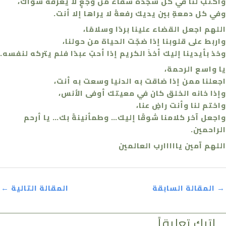
واكتب لنا في كل سجدة شفاءً من وجعٍ لا يعرفه سواك،
وفي كل دمعةٍ بين يديك رفعةً لا يراها إلا أنت.
اللهم اجعل القضاء علينا بردًا وسلامًا،
واربط على قلوبنا إذا ضجّت الحياة من حولنا،
وخذ بأيدينا إليك أخذَ الكريم إذا أحبّ عبدًا فلم يتركه لنفسه.
يا واسع الرحمة،
اجعلنا ممن إذا ضاقت به الدنيا وسعت به أنت،
وإذا خانه الخلق كان في معيتك أوفى الأنس،
واختم لنا وأنت راضٍ عنا،
واجعل آخر كلامنا شوقًا إليك… وطمأنينةً بك… يا أرحم
الراحمين.
اللهم آمين يااااارب العالمين
→
المقالة السابقة
المقالة التالية
←
اترك تعليقاً