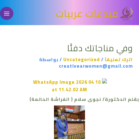
خطي
مبدعات عربيات
لى
لمحتوى
وفي مناجاتك دفئًا
اترك تعليقاً
/
Uncategorized
/ بواسطة
creativearwomen@gmail.com
بقلم الدكتورة/ نجوى سلام ( الفراشة الحالمة)