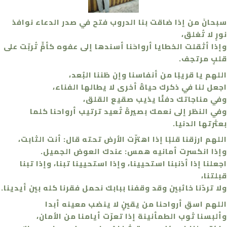
سبحانَ من إذا ضاقت بنا الدروب فتح في صدر الدعاء نوافذ
نورٍ لا تُغلق،
وإذا أثقلت الخطايا أرواحَنا أسندها إلى عفوه كأمٍّ تُربّت على
قلبٍ مرتجف.
اللهم يا قريبًا من أنفاسنا وإن ظننا البُعد،
اجعل لنا في ذكرك حياةً أخرى لا يطالها الفناء،
وفي مناجاتك دفئًا يذيب صقيع القلق،
وفي النظر إلى نعمك بصيرةً تُعيد ترتيب أرواحنا كلما
بعثرتها الدنيا.
اللهم ارزقنا قلبًا إذا اهتزّت الأرض تحته قال: أنت الثابت،
وإذا انكسرت أمانيه همس: عندك العوض الجميل.
اجعلنا إذا أذنبنا استحيينا، وإذا استحيينا تبنا، وإذا تبنا
قبلتنا،
ولا تردّنا خائبين وقد وقفنا ببابك نحمل فقرنا كله بين أيدينا.
اللهم اسقِ أرواحنا من يقينٍ لا ينضب معينه أبدا
وألبسنا ثوب الطمأنينة إذا تعرّت أيامنا من الأمان،