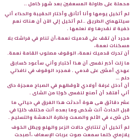
محملة على طاولة المسعفين بعد شهر كامل ..
لم أتخيل يومها وأنا أتأنق وأختار الحقيبة والحذاء أني
سيلتهمني الطريق ..لم أتخيل إلي الآن أن هناك نعم
خفية لا نقدرها ولا نعلمها .
مجرد أن تقف علي قدميك نعمة،أن تنام في فراشك بلا
مسكنات نعمة،
أن تحرك قدميك نعمة، الوقوف مصلوب القامة نعمة.
ما زلت أخبر نفسى أن هذا أختبار وأني سأعود كسابق
عهدي أمشى على قدمي . فمجرد الوقوف في نافذتي
حلم …
أن أدخل غرفة أولادي لأوقظهم في الصباح معجزة حتى
أني أفتقد أن أصنع لنفسى كوبًا من الشاى .
عشر دقائق هى هوة أحدثت هذا الفرق في حياتي ما
قبل الحادث أنت شخص وما بعده أنت مختلف كليًا في
كل شىء في الألم والصمت ونظرة الدهشة والتسليم .
لم أتخيل أن تنتابني حالات الزعر والهلع ويظل الخوف
يلازمني كلما سمعت صوت عربات الإسعاف ،أصبحت