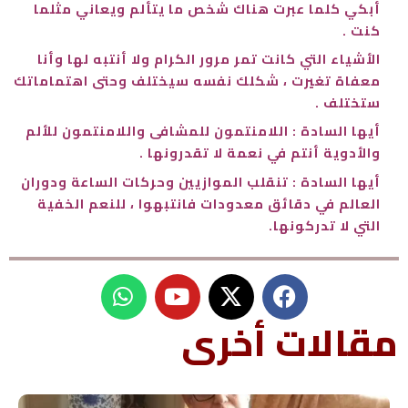
أبكي كلما عبرت هناك شخص ما يتألم ويعاني مثلما
كنت .
الأشياء التي كانت تمر مرور الكرام ولا أنتبه لها وأنا
معفاة تغيرت ، شكلك نفسه سيختلف وحتى اهتماماتك
ستختلف .
أيها السادة : اللامنتمون للمشافى واللامنتمون للألم
والأدوية أنتم في نعمة لا تقدرونها .
أيها السادة : تنقلب الموازيين وحركات الساعة ودوران
العالم في دقائق معدودات فانتبهوا ، للنعم الخفية
التي لا تدركونها.
W
Y
h
o
u
a
مقالات أخرى
t
t
s
u
a
b