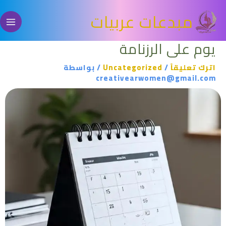
خطي
مبدعات عربيات
لى
لمحتوى
يوم على الرزنامة
اترك تعليقاً
/
Uncategorized
/ بواسطة
creativearwomen@gmail.com