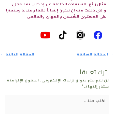
مثال رائع للاستفادة الكاملة من إمكانياته العقلي
والتى خلقت منه ان يكون إنساناً خلاقا ومبدعا ومتميزا
على المستوى الشخصي والمهني والعالمي.
Y
T
I
F
o
i
n
a
u
k
s
c
→
المقالة السابقة
المقالة التالية
←
t
t
t
e
u
o
a
b
اترك تعليقاً
b
k
g
o
لن يتم نشر عنوان بريدك الإلكتروني.
الحقول الإلزامية
e
r
o
مشار إليها بـ
*
a
k
اكتب
m
هنا...