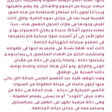
خيالات غريبة من الرسوم والأشكال ولا يعلم ماهيتها.
ويحدثنا آيلون بأنه استطاع الاستفادة من هذه الصور
الغريبة فيما بعد فى مراحل نموه التالية، والتي كانت
تفرض وجودها فى فترات التحول النفسى هذه ، حيث
جعلته يتصور أشكالًا عديدة و يغذي الكمبيوتر بها و
تطور الأمر إلى أن أصبحت صورًا مبتكرة قام بتنفيذها
فى تصميم
سياراته الكهربائية الخاصة.
كانت أمه قلقة بشدة على مايمر به ابنها في طفولته
واستشارت الكثير من الأطباء المختصين كى يساعدوه و
يشخصوا حالته ، ولماذا يتحول الى حالة من فقدان
الوعي والتركيز. ولم تكن هناك اجابات واضحة لوصف
حالته الصحية على الإطلاق.
وهنا نتوقف قليلا عند التفسير العلمى للحالة التى عانى
منها آيلون ماسك فى مرحلة الطفولة من السنوات
الخمس المبكرة فى حياته : هذه الحالة هى حالة من
حالات مرض “التوحد” أو ما يسمى بفصام الطفولة ،
وهى حالة مرضية تظهر على الطفل فى عمرالسنتين
وتستمر معه فى مراحل حياته المختلفة..