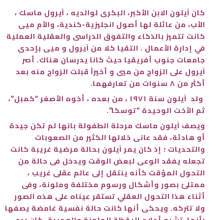
كان آيلون الابن الأكبر، البكرى لوالديه ، آيرول ماسك ،
الأب، من عائلة لها أصول انجليزية-كندية، والأم ميى
كانت تتميز بالذكاء والتفوق الدراسى والعقلية العملية
في إدارة الأعمال . التقيا كلا من آيرول و ميى بإحدى
جامعات جنوب أفريقيا حيث كانا يدرسان هناك. أصر
آيرول على الزواج من ميي و أخيراً قبلت الزواج منه بعد
أكثر من ٨ سنوات من تعارفهما.
ولد آيلون سنة ١٩٧١ ، من بعده ، أخوه الأصغر “كمبل”،
ثم الأخت الوحيدة “توسكا”.
ويصف آيلون ماسك مرحلة الطفولة بانها لم تكن جيدة
أو هادئة، فقد عانى خلالها الكثير من الصعوبات
والتحديات ؛ إذ كان يمر آيلون بحالة مرضية غريبة كانت
تجعله يفقد الوعى لبعض الوقت ويدخل فى حالة من
التحول المؤقت كأنه ينتقل إلى عالم عقلى غريب ،
ممتلئ بصور وأشكال ورسوم مختلفة وملونة، وفى
أثناء هذا التحول العقلي تستقر عيناه على هذه الصور
ولا تتركه. ويحكى أنها كانت حالة نفسية غامضة يصفها
بأنها تشبه أحلام اليقظة الملونة والعجيبة، كان يرى