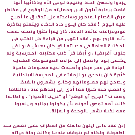
يبدوا ولحسن الحظ، ونتيجة لوعى الأم وذكائها أنها
قامت برعاية آيلون الابن وحمايته من الوقوع فى مخاطر
مرض الفصام المتطور وساعدته على تحقيق ما أصبح
عليه اليوم !! فقد كان آيلون حاد الذكاء ويتمتع بذاكرة
فوتوغرافية فائقة الدقة، كان يقرأ كثيرا ويصف نفسه
بأنه قارئ نهم ، فقد انتهى من قراءة كل الكتب فى
المكتبة العامة فى مدينته التى كان يعيش فيها فى
جنوب أفريقيا ، و أيضًا قرأ كتب مكتبته المدرسية ولم
يكتفى بهذا وانتقل إلى قراءة الموسوعات العلمية
الجادة فى عمر مبكر وأصبحت لديه معلومات علمية
كثيرة كان يتحدى بها زملائه فى المدرسة الابتدائية
ويصحح لهم معلوماتهم وكانوا يشعرون بالغيظ
والغضب منه كثيرا
مما أدى إلى بعدهم عنه ، فالطاما
وُصف ب “الجرئ أو الوقح” أو “غريب الأطوار” ، و لطالما
كانت أمه توصي أخوته بأن يكونوا بجانبه و يلعبوا
معه لكيلا يشعر بالوحدة و العزلة.
إذن فقد عانى آيلون ماسك من اضطراب عقلى نفسى منذ
الطفولة، ولكنه لم يتوقف عندها وكانت رحلة حياته