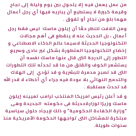
من عمل يعمل فيه إلا يتحول بين يوم وليلة إلى نجاح
وقيمة كبيرة لا يستطيع أن يباريه فيها أي رجل أعمال
مهما بلغ من نجاح أو تفوق .
ومن اللافت للنظر حقًا أن إيلون ماسك ليس فقط رجل
أعمال ، بل الحديث عنه لا ينقطع فى أهم مجالات
التكنولوجيا الحديثة لاسيما عالم الذكاء الاصطناعي و
إخضاع التكنولوجيا المتطورة بشكل غير عادى وسريع
التطور إلى الدرجة التى قال عنها ماسك نفسه أن
يستشعر الخوف والقلق من ما قد تحدثه تلك التطورات
التى قد تصبح مدمرة للبشرية و قد تؤدي إلى الهلاك
والتدمير النهائي بلا عودة فيه جراء أي أخطاء لا قدر الله
قد تحدث مستقبلا .
و قد أعلن رئيس امريكا المنتخب ترامب تعيينه إيلون
ماسك وزيرًا لوزارةحديثة فى حكومته الجديدة وهى
“وزارة الكفاءة الحكومية” و ذلك لإيجاد حلول سياسية
مبتكرة للمشاكل التى تواجهها الحكومة الأمريكية منذ
سنوات طويلة.