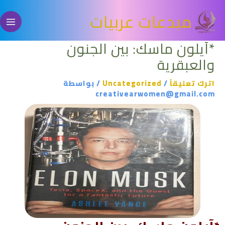
خطي
مبدعات عربيات
لى
لمحتوى
*آيلون ماسك: بين الجنون
والعبقرية
اترك تعليقاً
/
Uncategorized
/ بواسطة
creativearwomen@gmail.com