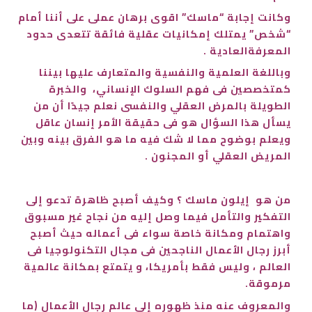
وكانت إجابة “ماسك” اقوى برهان عملى على أننا أمام
“شخص” يمتلك إمكانيات عقلية فائقة تتعدى حدود
المعرفةالعادية .
وباللغة العلمية والنفسية والمتعارف عليها بيننا
كمتخصصين فى فهم السلوك الإنساني، والخبرة
الطويلة بالمرض العقلي والنفسى نعلم جيدًا أن من
يسأل هذا السؤال هو فى حقيقة الأمر إنسان عاقل
ويعلم بوضوح مما لا شك فيه ما هو الفرق بينه وبين
المريض العقلي أو المجنون .
من هو إيلون ماسك ؟ وكيف أصبح ظاهرة تدعو إلى
التفكير والتأمل فيما وصل إليه من نجاح غير مسبوق
واهتمام ومكانة خاصة سواء فى أعماله حيث أصبح
أبرز رجال الأعمال الناجحين فى مجال التكنولوجيا في
العالم ،
وليس فقط بأمريكا، و يتمتع بمكانة عالمية
مرموقة.
والمعروف عنه منذ ظهوره إلى عالم رجال الأعمال (ما