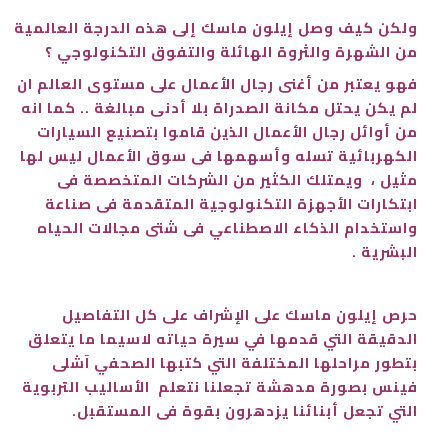
ولكن كيف وصل إيلون ماسك إلى هذه الدرجة العالمية
من الشهرة والثروة الهائلة والتفوق التكنولوجي ؟
فهو يعتبر من أغنى رجال الأعمال على مستوى العالم ان
لم يكن يحتل مكانة الصدراة بلا أدنى مبالغة .. كما انه
من أوائل رجال الأعمال الذين قاموا بتصنيع السيارات
الكهربائية تسله وأسهمها فى سوق الأعمال ليس لها
مثيل ، ويمتلك الكثير من الشركات المتخصصة فى
ابتكارات الأجهزة التكنولوجية المتقدمة فى صناعة
واستخدام الذكاء الاصطناعي فى شتى مجالات الحياه
البشرية .
حرص إيلون ماسك على الإشراف على كل التفاصيل
الدقيقة التي قدمها في سيرة حياته لاسيما ما يتعلق
بتطور مراحلها المختلفة التي كتبها الصحفي آشلى
فينس بصورة مدهشة تجعلنا نتعلم الأساليب التربوية
التي تجعل أبنائنا يزدهرون بقوة فى المستقبل.