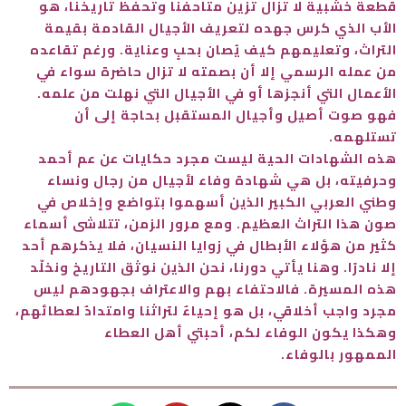
قطعة خشبية لا تزال تزين متاحفنا وتحفظ تاريخنا، هو
الأب الذي كرس جهده لتعريف الأجيال القادمة بقيمة
التراث، وتعليمهم كيف يُصان بحبٍ وعناية. ورغم تقاعده
من عمله الرسمي إلا أن بصمته لا تزال حاضرة سواء في
الأعمال التي أنجزها أو في الأجيال التي نهلت من علمه.
فهو صوت أصيل وأجيال المستقبل بحاجة إلى أن
تستلهمه.
هذه الشهادات الحية ليست مجرد حكايات عن عم أحمد
وحرفيته، بل هي شهادة وفاء لأجيال من رجال ونساء
وطني العربي الكبير الذين أسهموا بتواضع وإخلاص في
صون هذا التراث العظيم. ومع مرور الزمن، تتلاشى أسماء
كثير من هؤلاء الأبطال في زوايا النسيان، فلا يذكرهم أحد
إلا نادرًا. وهنا يأتي دورنا، نحن الذين نوثق التاريخ ونخلّد
هذه المسيرة. فالاحتفاء بهم والاعتراف بجهودهم ليس
مجرد واجب أخلاقي، بل هو إحياءٌ لتراثنا وامتدادٌ لعطائهم،
وهكذا يكون الوفاء لكم، أحبتي أهل العطاء
الممهور بالوفاء.