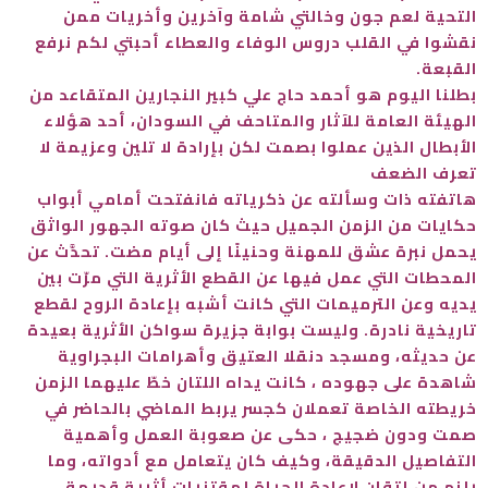
التحية لعم جون وخالتي شامة وآخرين وأخريات ممن
نقشوا في القلب دروس الوفاء والعطاء أحبتي لكم نرفع
القبعة.
بطلنا اليوم هو أحمد حاج علي كبير النجارين المتقاعد من
الهيئة العامة للآثار والمتاحف في السودان، أحد هؤلاء
الأبطال الذين عملوا بصمت لكن بإرادة لا تلين وعزيمة لا
تعرف الضعف
هاتفته ذات وسألته عن ذكرياته فانفتحت أمامي أبواب
حكايات من الزمن الجميل حيث كان صوته الجهور الواثق
يحمل نبرة عشق للمهنة وحنينًا إلى أيام مضت. تحدَّث عن
المحطات التي عمل فيها عن القطع الأثرية التي مرّت بين
يديه وعن الترميمات التي كانت أشبه بإعادة الروح لقطع
تاريخية نادرة. وليست بوابة جزيرة سواكن الأثرية بعيدة
عن حديثه، ومسجد دنقلا العتيق وأهرامات البجراوية
شاهدة على جهوده ، كانت يداه اللتان خطّ عليهما الزمن
خريطته الخاصة تعملان كجسر يربط الماضي بالحاضر في
صمت ودون ضجيج ، حكى عن صعوبة العمل وأهمية
التفاصيل الدقيقة، وكيف كان يتعامل مع أدواته، وما
يلزم من إتقانٍ لإعادة الحياة لمقتنيات أثرية قديمة