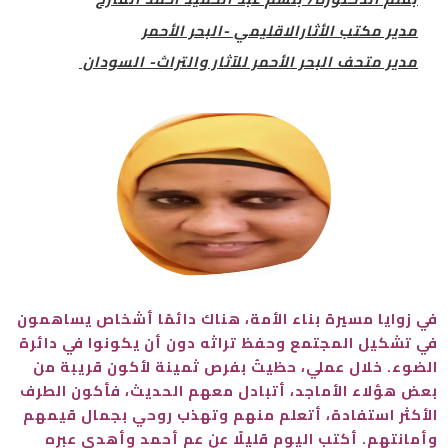
مدير مكتب الأثارالاقليمي -البحر الأحمر
مدير متحف البحر الأحمر للآثار والتراث- السودان
في زوايا مسيرة بناء الأمة، هناك دائمًا أشخاص يساهمون
في تشكيل المجتمع وحفظ تراثه دون أن يكونوا في دائرة
الضوء. خلال عملي، حظيتُ بفرص ثمينة لأكون قريبة من
بعض هؤلاء الأماجد، أتبادل معهم الحديث، فأكون الطرف
الأكثر استفادة، أتعلم منهم وتهذب روحي بجمال قيمهم
وأمانتهم. أكتب اليوم قليلًا عن عم أحمد وأهدي عبره