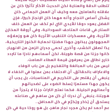
تتطلب الدقة والعناية لكن الحديث الأكثر تأثيرًا كان عن
علاقته بالعاملين معه وكيف أن العمل الجماعي كان
يشكل أساس النجاح وأنه مهما كان الإنجاز كبيرًا، فإن
الفضل يعود دومًا للأيدي التي لم تكف عن العمل خلف
الستار.في قاعات المتاحف السودانية، وفي أروقة المخازن
الأثرية، وفي معسكرات التنقيب الأثرية كان هو وزملاؤه
المجهولون يبذلون جهدًا مضنيًا لحماية الكنوز التاريخية،
يدًا تصقل الخشب، وأخرى تحمي جدران الزمن من الانهيار.
كانوا جزءًا من قصة طويلة، لكن أسماءهم نادرًا ما تتردد
خارج نطاق من يعرفون قيمة العطاء الصامت.
ليس من باب المبالغة والتفخيم بل من باب الوفاء
والاعتراف بالحقائق، أن الاحتفاء بمن عملوا في الخفاء لا
ينبغي أن يقتصر على التكريم في المناسبات، بل يجب أن
يكون جهدًا مستمرًا يُسلط الضوء على تضحياتهم
وأعمالهم الجليلة. فكما نعتبر التراث جزءًا لا يتجزأ من
هويتنا، ينبغي أن ندرك أن كل من ساهم في صناعته
يستحق أن يُذكر ويُكرَّم في كل المحافل..
عم أحمد لم يكن مجرد نجار ماهر، بل هو روحًا حية في كل