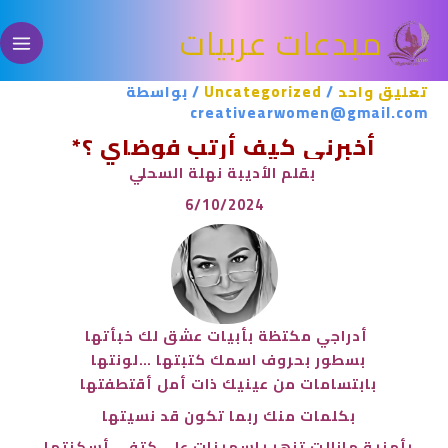
خطي
مبدعات عربيات
لى
لمحتوى
تعليق واحد
/
Uncategorized
/ بواسطة
creativearwomen@gmail.com
أخبرني كيف أرتب فوضاي ؟*
بقلم الأديبة نهلة السحلي
6/10/2024
أدراجي مكتظة بأبيات
عشق لك خبأتها
بسطور بحروف اسمك
كتبتها …لونتها
بابتسامات من عينيك
ذات أمل أقتطفتها
بكلمات منك
ربما تكون قد نسيتها
بأمنية
مازالت تزهر ياسمينات ع
لى كتفي أسكنتها