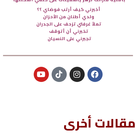
أخبرني كيف أرتب فوضاي ؟؟
ولدي أطنان
من الأحزان
تملأ غرفتي
تزحف على الجدران
تخبرني أن أتوقف
تجبرني على النسيان
Y
T
o
i
u
k
t
t
u
o
b
k
e
مقالات أخرى