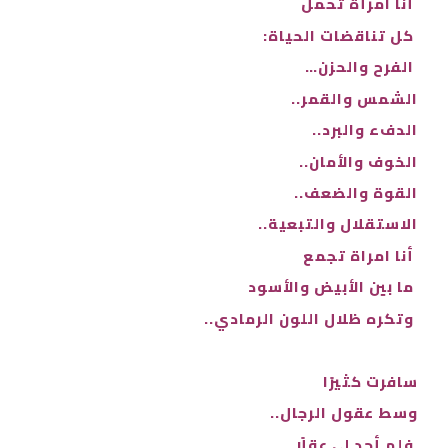
أنا امرأة تحمل
كل تناقضات الحياة:
الفرح والحزن…
الشمس والقمر..
الدفء والبرد..
الخوف والأمان..
القوة والضعف..
الاستقلال والتبعية..
أنا امراة تجمع
ما بين الأبيض والأسود
وتكره ظلال اللون الرمادي..
سافرت كثيرًا
وسط عقول الرجال..
فلم أجد لي عقلًا