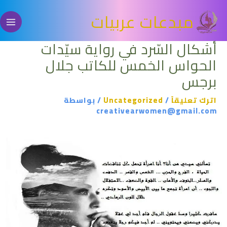
خطي
مبدعات عربيات
لى
لمحتوى
أشكال السّرد في رواية سيّدات
الحواس الخمس للكاتب جلال
برجس
اترك تعليقاً
/
Uncategorized
/ بواسطة
creativearwomen@gmail.com