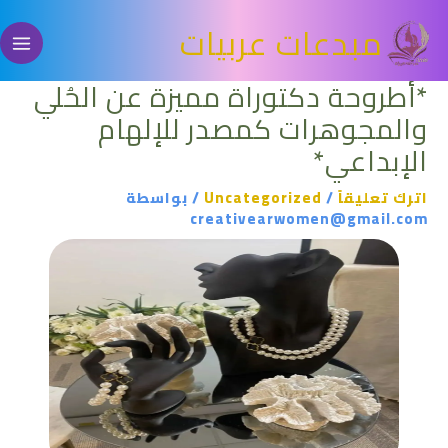
خطي
مبدعات عربيات
لى
لمحتوى
*أطروحة دكتوراة مميزة عن الحُلي
والمجوهرات كمصدر للإلهام
الإبداعي*
اترك تعليقاً
/
Uncategorized
/ بواسطة
creativearwomen@gmail.com