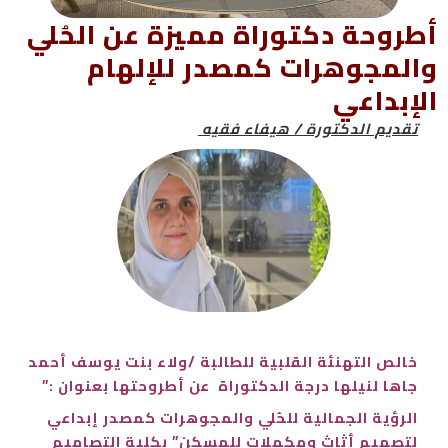
أطروحة دكتوراة مميزة عن الحُلي
والمجوهرات كمصدر للإلهام
الإبداعي
تقديم الدكتورة / هيفاء فقيه
خالص التهنئة القلبية للطالبة /ولاء بنت يوسف أحمد
جاها لنيلها درجة الدكتوراة عن أطروحتها بعنوان :”
الرؤية الجمالية للحُلي والمجوهرات كمصدر إبداعي
لتصميم أثاث ومكملات للمسكن” بكلية التصاميم