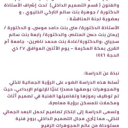
والفنون ( قسم التصميم الداخلي) تحت إشراف الأستاذة
الدكتورة / جوهرة بنت سالم التركي الخليوي ، و
بعضوية لجنة المناقشة :
الأستاذة الدكتورة/ منى بنت حامد موسى، و الدكتورة /
إيمان بنت حسن المنتصر، والدكتورة/ رابعة بنت سالم
سجيني ،والدكتورة/غادة بنت محمد ناضرين- جامعة أم
القرى بمكة المكرمة – يوم الأثنين الموافق ٢٧ ذي
الحجة ١٤٤٦
نبذة عن الدراسة:
تُسلط هذه الدراسة الضوء على الرؤية الجمالية للحُلي
والمجوهرات بوصفها مصدرًا غنيًّا للإلهام الإبداعي، حيث
تم توظيف رموزها وتفاصيلها الفنية في تصميم أثاث
ومكملات للمسكن برؤية معاصرة.
وتسعى الدراسة إلى ابتكار تصاميم تحمل البعد الجمالي
للحُلي، مما يُثري مجال التصميم الداخلي بروح فنية
مستوحاة من عالم المجوهرات الرفيع