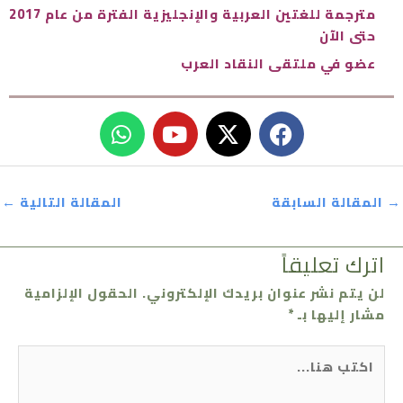
مترجمة للغتين العربية والإنجليزية الفترة من عام 2017
حتى الآن
عضو في ملتقى النقاد العرب
W
Y
h
o
a
u
t
t
→
المقالة السابقة
المقالة التالية
←
s
u
a
b
p
e
اترك تعليقاً
p
لن يتم نشر عنوان بريدك الإلكتروني.
الحقول الإلزامية
مشار إليها بـ
*
اكتب
هنا...