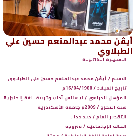
أيڤن محمد عبدالمنعم حسين علي
الطبلاوي
الـسـيـرة الـذاتـيــة
الاسـم / أيڤن محمد عبدالمنعم حسين علي الطبلاوي
تاريخ الميلاد / 16/04/1988م
المؤهل الدراسى / ليسانس آداب وتربية- لغة إنجليزية
سنة التخرج / 2009م جامعة الأسكندرية
التقدير العام / جيد جدا .
الحالة الإجتماعية / متزوجة
درجة إجادة اللغة الإنجليزية / ممتاز