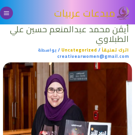
خطي
مبدعات عربيات
لى
لمحتوى
أيڤن محمد عبدالمنعم حسين علي
الطبلاوي
اترك تعليقاً
/
Uncategorized
/ بواسطة
creativearwomen@gmail.com