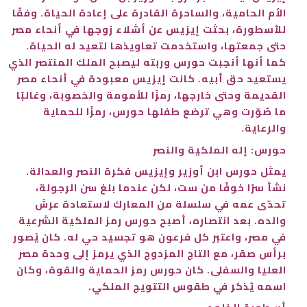
الأم الحامية، والساحرة القادرة على إعادة الحياة. وفقًا
للأسطورة، بحثت إيزيس عن أشلاء زوجها في أنحاء مصر
حتى جمعتها، واستخدمت تعاويذها لتعيد له الحياة.
كما أنها أنجبت حورس وربته ليصبح الملك المنتصر الذي
يستعيد حق أبيه. كانت إيزيس معبودة في أنحاء مصر
القديمة وحتى خارجها، رمزًا للأمومة والخصوبة، وغالبًا
ما صُوّرت وهي ترضع طفلها حورس، رمزًا للحماية
والرعاية.
حورس: إله الملكية والنصر
يمثل حورس ابن أوزير وإيزيس فكرة النصر والعدالة.
نشأ سرًا خوفًا من ست، لكن عندما بلغ سن الرجولة،
تحدّى عمه في سلسلة من المعارك لاستعادة عرش
والده. بعد انتصاره، أصبح حورس رمز الملكية الشرعية
في مصر، واعتبر كل فرعون هو تجسيد حي له. كان يُصور
برأس صقر، مع التاج المزدوج الذي يرمز إلى وحدة مصر
العليا والسفلى. كان حورس رمز الحماية والقوة، وكان
اسمه يُذكر في طقوس التتويج الملكي.