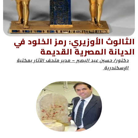
الثالوث الأوزيري: رمز الخلود في
الديانة المصرية القديمة
دكتور/ حسين عبد البصير – مدير متحف الآثار بمكتبة
الإسكندرية