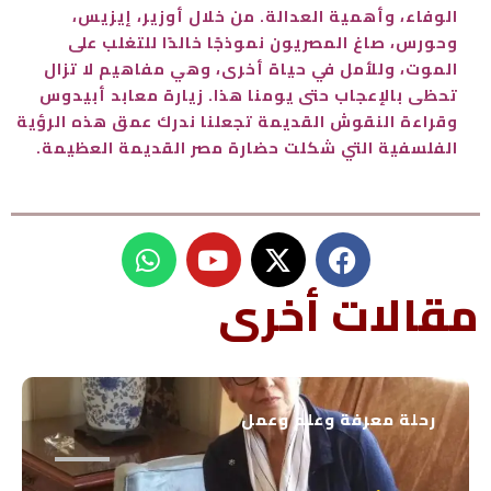
الوفاء، وأهمية العدالة. من خلال أوزير، إيزيس،
وحورس، صاغ المصريون نموذجًا خالدًا للتغلب على
الموت، وللأمل في حياة أخرى، وهي مفاهيم لا تزال
تحظى بالإعجاب حتى يومنا هذا. زيارة معابد أبيدوس
وقراءة النقوش القديمة تجعلنا ندرك عمق هذه الرؤية
الفلسفية التي شكلت حضارة مصر القديمة العظيمة.
W
Y
h
o
u
a
مقالات أخرى
t
t
s
u
a
b
p
e
رحلة معرفة وعلم وعمل
p