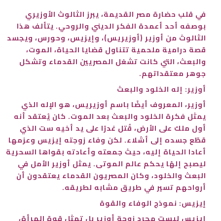
في قلب حضارة مصر القديمة، يبرز الثالوث الأوزيري
بوصفه أحد أعمدة الفكر الديني والروحي. يتألف هذا
الثالوث من أوزير (أوزيريس)، وإيزيس، وحورس، ويجسد
قصة درامية ملحمية تتناول قضايا الحياة، الموت،
والبعث، التي كانت تشغل المصريين القدماء وتشكل
جوهر معتقداتهم.
أوزير: إله الخلود والبعث
أوزير، المعروف أيضًا باسم أوزيريس، هو الإله الذي
يمثل فكرة الخلود والبعث بعد الموت. كان يُعتقد أنه
أول ملك على الأرض، قُتل غدرًا على يد أخيه ست الذي
قطّع جسده إلى أشلاء. لكن وفاء زوجته إيزيس وعزمها
أعادا الحياة إليه، حيث جمعته وأعادته بقواها السحرية
ليصبح إلهًا يحكم عالم الموتى. يمثل أوزير الأمل في
البعث والخلود، وكان المصريون القدماء يعتقدون أن
أرواحهم تسير في طريق مشابه لطريقه.
إيزيس: نموذج الوفاء والقوة
إيزيس ليست مجرد زوجة أوزير بل تمثل قوة المرأة،