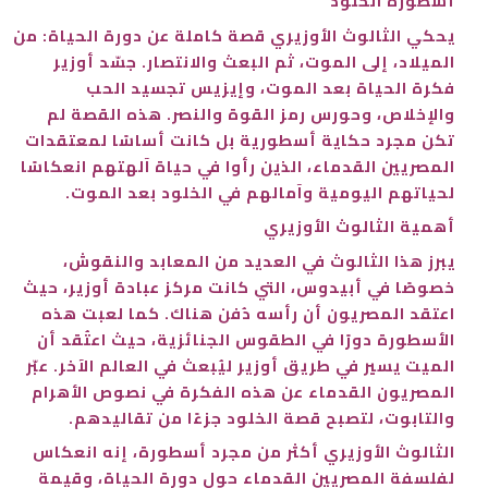
أسطورة الخلود
يحكي الثالوث الأوزيري قصة كاملة عن دورة الحياة: من
الميلاد، إلى الموت، ثم البعث والانتصار. جسّد أوزير
فكرة الحياة بعد الموت، وإيزيس تجسيد الحب
والإخلاص، وحورس رمز القوة والنصر. هذه القصة لم
تكن مجرد حكاية أسطورية بل كانت أساسًا لمعتقدات
المصريين القدماء، الذين رأوا في حياة آلهتهم انعكاسًا
لحياتهم اليومية وآمالهم في الخلود بعد الموت.
أهمية الثالوث الأوزيري
يبرز هذا الثالوث في العديد من المعابد والنقوش،
خصوصًا في أبيدوس، التي كانت مركز عبادة أوزير، حيث
اعتقد المصريون أن رأسه دُفن هناك. كما لعبت هذه
الأسطورة دورًا في الطقوس الجنائزية، حيث اعتُقد أن
الميت يسير في طريق أوزير ليُبعث في العالم الآخر. عبّر
المصريون القدماء عن هذه الفكرة في نصوص الأهرام
والتابوت، لتصبح قصة الخلود جزءًا من تقاليدهم.
الثالوث الأوزيري أكثر من مجرد أسطورة، إنه انعكاس
لفلسفة المصريين القدماء حول دورة الحياة، وقيمة