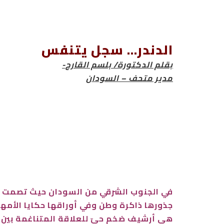
الدندر... سجل يتنفس
بقلم الدكتورة/ بلسم القارح-
مدير متحف – السودان
في الجنوب الشرقي من السودان حيث تصمت ال
جذورها ذاكرة وطن وفي أوراقها حكايا الأمها
هي أرشيف ضخم حيّ للعلاقة المتناغمة بين ا