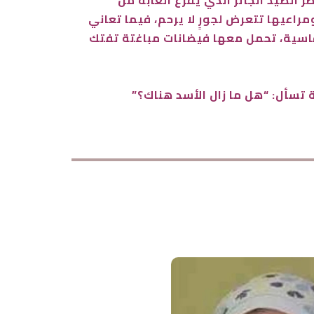
الصيد الجائر الذي يُفرغ الغابة من
مراعيها تتعرض لجورٍ لا يرحم، فيما تعاني
لقاسية، تحمل معها فيضانات مباغتة تفتك
 تسأل: “هل ما زال الأسد هناك؟”