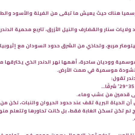
خة منذ عام 1935منذ أعلنت رسميا هناك حيث يعيش ما تبقى من الفيلة وال
ولايات سنار والقضارف والنيل الأزرق، تتربع محمية الدند
وسمية ووديان ساحرة، أهمها نهر الدندر الذي يخترقها من
أنشودة موسمية في صمت الأرض.
ندر تقول:
لى قدمين من عشب وماء.
ض أن الحياة البرية تقف عند حدود الحيوان والنبات، لكن م
 لم تكن تسكن الغابة فقط، بل كانت تحاورها وتتعلم منها