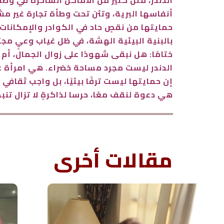
الدندر، مثل كثير من الأماكن الساحرة في وطن
أنفاسها البرية، وتئن تحت وطأة تجارة غير مشر
حمايتها من نقصٍ حاد في الكوادر والإمكانات
بالبنية البيئية الهشة، في ظل غياب وعيٍ مج
ختامًا: هل نبقى شهودًا على زوال الجمال، أم
الدندر ليست مجرد مساحة خضراء. هي امرأة عج
إن حمايتها ليست ترفًا بيئيًا، بل واجب ثقافي
هي دعوة لنقف معًا، حرسا لذاكرةٍ لا تزال تن
مقالات أخرى