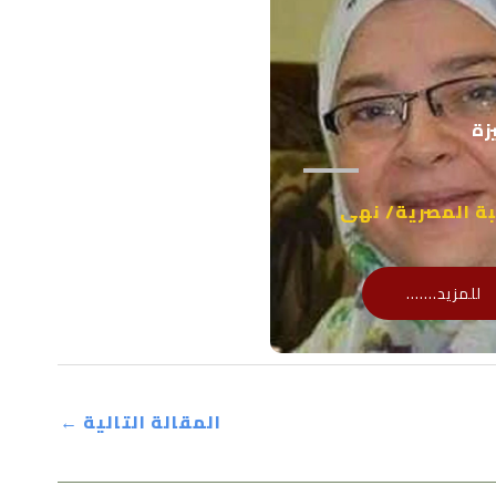
زة
بة المصرية/ نهى
للمزيد.......
المقالة التالية
←