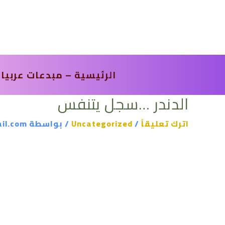
خطي
لى
لمحتوى
الرئيسية – مبدعات عربيا
الدندر …سجل يتنفس
اترك تعليقاً
/
Uncategorized
/ بواسطة
il.com