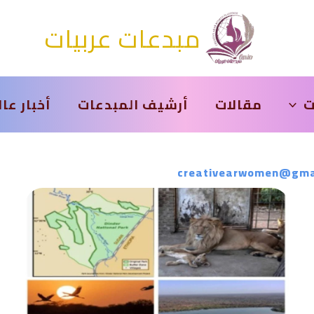
مبدعات عربيات
ت
مقالات
أرشيف المبدعات
أخبار عا
creativearwomen@gma