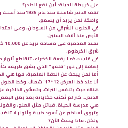
على خريطة الحياة: أين تقع الدندر؟
تقف الدندر شام
واضحًا، لمن يريد أن يسمع.
في الجنوب الشرقي من السودان، وعلى امتداد 
الأرض منذ آلاف السنين.
شرق الخرطوم.
في قلب هذه الرقعة الخضراء، تتقاطع أنهار م
إضافة إلى خور “قلقو” الذي يشق طريقه ك
أما لمن يبحث عن الدقة العلمية، فها هي الد
أنا عند خط العرض 12°17′ شمالًا، وخط الطول 35°29′ شرقًا…
هناك حيث يتنفس التراث، وتمشي الذاكرة ع
الدندر… كنز لم تُكتَب حكاياته بعد يظن البع
هي مدرسة الحياة. قبائل مثل العنج، والفونج
وتروي أساطير عن أسود طيبة وأنهار لا تنضب.
ولكن، ماذا يحدث الآن؟