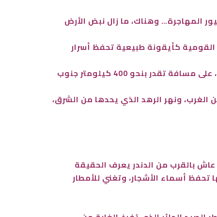
أسود والطيور المهاجرة… وهناك، ما زال نبض الأرض
ر القومية كأيقونة طبيعية تحفظ أسرار
تمتد المحمية على مساحة تزيد عن 10,000 كيلومتر مربع، وتحاذي من الشرق حدود السودان مع إثيوبيا، على مسافة تقدر بنحو 400 كيلومتر جنوب
 الغرب، ونهر الرهد الذي يحدها من الشرق،
ن عاش بالقرب من الدندر يعرف الحقيقة
 تحفظ أسماء الأشجار، وتغني للأمطار