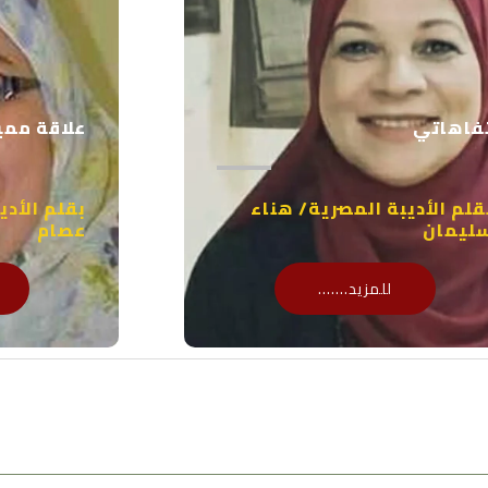
r
فاهاتي
علاقة ممي
قلم الأديبة المصرية/ هناء
بقلم الأدي
ليمان
عصام
للمزيد.......