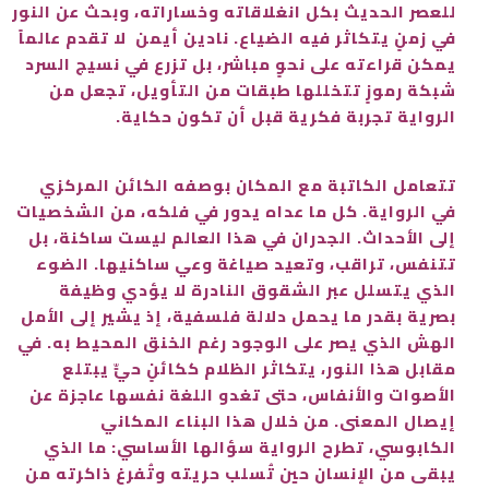
للعصر الحديث بكل انغلاقاته وخساراته، وبحث عن النور
في زمنٍ يتكاثر فيه الضياع. نادين أيمن لا تقدم عالماً
يمكن قراءته على نحوٍ مباشر، بل تزرع في نسيج السرد
شبكة رموزٍ تتخللها طبقات من التأويل، تجعل من
الرواية تجربة فكرية قبل أن تكون حكاية.
تتعامل الكاتبة مع المكان بوصفه الكائن المركزي
في الرواية. كل ما عداه يدور في فلكه، من الشخصيات
إلى الأحداث. الجدران في هذا العالم ليست ساكنة، بل
تتنفس، تراقب، وتعيد صياغة وعي ساكنيها. الضوء
الذي يتسلل عبر الشقوق النادرة لا يؤدي وظيفة
بصرية بقدر ما يحمل دلالة فلسفية، إذ يشير إلى الأمل
الهش الذي يصر على الوجود رغم الخنق المحيط به. في
مقابل هذا النور، يتكاثر الظلام ككائنٍ حيٍّ يبتلع
الأصوات والأنفاس، حتى تغدو اللغة نفسها عاجزة عن
إيصال المعنى. من خلال هذا البناء المكاني
الكابوسي، تطرح الرواية سؤالها الأساسي: ما الذي
يبقى من الإنسان حين تُسلب حريته وتُفرغ ذاكرته من