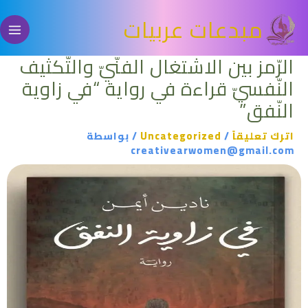
خطي
مبدعات عربيات
لى
لمحتوى
الرّمز بين الاشتغال الفنّيّ والتّكثيف
النّفسيّ قراءة في رواية “في زاوية
النّفق”
اترك تعليقاً
/
Uncategorized
/ بواسطة
creativearwomen@gmail.com