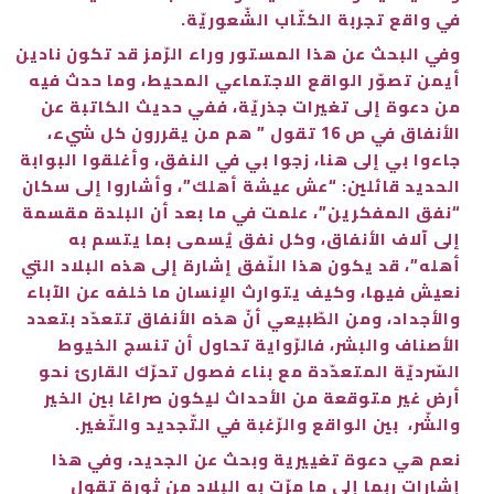
في واقع تجربة الكتّاب الشّعوريّة.
وفي البحث عن هذا المستور وراء الرّمز قد تكون نادين
أيمن تصوّر الواقع الاجتماعي المحيط، وما حدث فيه
من دعوة إلى تغيرات جذريّة، ففي حديث الكاتبة عن
الأنفاق في ص 16 تقول ” هم من يقررون كل شيء،
جاءوا بي إلى هنا، زجوا بي في النفق، وأغلقوا البوابة
الحديد قائلين: “عش عيشة أهلك”، وأشاروا إلى سكان
“نفق المفكرين”، علمت في ما بعد أن البلدة مقسمة
إلى آلاف الأنفاق، وكل نفق يُسمى بما يتسم به
أهله”، قد يكون هذا النّفق إشارة إلى هذه البلاد التي
نعيش فيها، وكيف يتوارث الإنسان ما خلفه عن الآباء
والأجداد، ومن الطّبيعي أنّ هذه الأنفاق تتعدّد بتعدد
الأصناف والبشر، فالرّواية تحاول أن تنسج الخيوط
السّرديّة المتعدّدة مع بناء فصول تحرّك القارئ نحو
أرض غير متوقعة من الأحداث ليكون صراعًا بين الخير
والشّر، بين الواقع والرّغبة في التّجديد والتّغير.
نعم هي دعوة تغييرية وبحث عن الجديد، وفي هذا
إشارات ربما إلى ما مرّت به البلاد من ثورة تقول