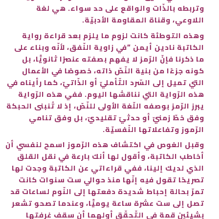
وتربطه بالذّات والواقع على حد سواء. هي لغة
اللاوعي، وقناة المقاومة الأدبيّة.
وهذه التوطئة كانت لزوم ما يلزم بعد قراءة رواية
الكاتبة نادين أيمن “في زاوية النّفق، لأنّه وبناء على
ما ذكرنا فإنّ الرّمز لا يفهم بصفته عنصرًا ثانويًّا، بل
كونه جزءًا من بنية النّصّ ذاته، خصوصًا في الأعمال
التي تميل إلى السّرد التّأمليّ أو الذّاتيّ، كما رأيناه في
هذه الرّواية التي نناقشها اليوم. ففي هذه الرّواية
يبرز الرّمز بوصفه اللّغة الأولى للنّصّ، إذ لا تُنبنى الحبكة
وفق خطّ زمنيّ أو حدثيّ تقليديّ، بل وفق تنامي
الرّموز وتفاعلاتها النّفسيّة.
وقبل الغوص في اكتشاف هذه الرّموز اسمح لنفسي أن
أخاطب الكاتبة، وأقول لها أنك بارعة في نقل القلق
الذي لديك إلينا، ففي قراءاتي عن الكاتبة وجدت لها
تصريحًا تقول فيه إنّها منذ حوالي ست سنوات كانت
تمرّ بحالة إحباط شديدة دفعتها إلى النّوم لساعات قد
تصل إلى ست عشرة ساعة يوميًّا، وعندما تصحو تشعر
بشيئين قمة في التّحقّق أولهما أن سقف غرفتها