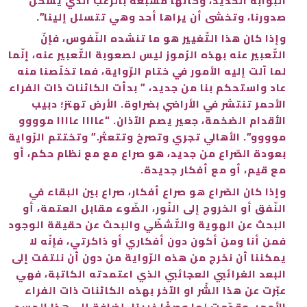
البوابة الحديد، وكأنها مشبعة بالرعب الذي يسكن
صدورنا، وتخشى أن يراها أحد وهي تتسلل إلينا”.
وإذا كان هذا التّغيير هو ما تنشده النّفوس، فإنّ
التّعبير عنه بهذه الرّموز ليس لصعوبة التّعبير عنه، إنّما
لما آلت إليه الأمور في ختام الرّواية، فما تخلّصنا منه
عاد واستحكم بنا من جديد، ” بدأت الكائنات ذات الفراء
الأحمر تنتشر في الأراضي بضراوة. الأرض تهتز؛ دبيب
الأقدام الضخمة، جعير يصم الآذان. “عاااا عاااا موووو
موووو”. الأهالي تجري وتصرخ وتتعثر.” وتختتم الرّواية
بعودة الصّراع من جديد، هو صراع مع مع نظام حكم، أو
مع قيم، أو مع أفكار جديدة.
وإذا كان الصّراع هو صراع أفكار، صراع بين البقاء في
النّفق أو الخروج إلى النّور، الضّوء مقابل العتمة، أو
البحث عن الهوية والتّشظّي والبحث عن حقيقة الوجود
فمن أنا ومن أكون دون أفكاري أو ذاكرتي، فإنّه لا
يمكننا أن نخرج من هذه الرّواية من دون أن نلتفت إلى
البعد الغرائبي العجائبي الذي اعتمدته الكاتبة، فهي
عبّرت عن هذا الشّر او الآخر بهذه الكائنات ذات الفراء
الأحمر، وقدّمت لها وصفًا غريبًا، إضافة إلى هذا الجسد