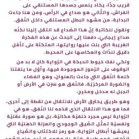
قريب جدًّا، يكاد يلمس جسدها المستلقي على
الفراش، والثّاني هو صداع في الرأس، ومن هنا جاءت
البداية، من مشهد البطل المستلقي داخل النّفق.
ونقول للكاتبة إنّ هذا الصّداع قد انتقل إلينا لكنّه
صداع إيجابيّ، دفعنا إلى البحث عن هذه الفكرة
الغريبة التي بنت عليها روايتها، المتكئة على تأمّل
دقيق للذّات وانعكاسها على المحيط.
ولكي نفك خيوط الحبكة في الرّواية كان لا بد من
الوقوف على الرّموز الموجودة فيها، وأوّل ما يلفتنا
كلمة النّفق التي جاءت بالعنوان، وهو الفضاء
والصّورة المركزيّة، فالنّفق هو سَرَبٌ في الأرض أو
الجبل له مدخل ومخرج،
وهو طريق يخترق الأرض للانتقال من نقطة إلى أخرى،
فما هو هذا الانتقال الذي قدّمه لنا النّفق، هو في
الرّواية ليس مجرد خلفيّة مكانيّة، بل هو صورة عقليّة
ونفسيّة تمثّل الضّيق الوجوديّ والعزلة الذهنيّة التي
يعيشها أبطال الرّواية، هو رمز للاكتئاب والضّياع
الذّهنيّ، فهو طريق ضيّق بلا وضوح، لا يُرى منه الضّوء