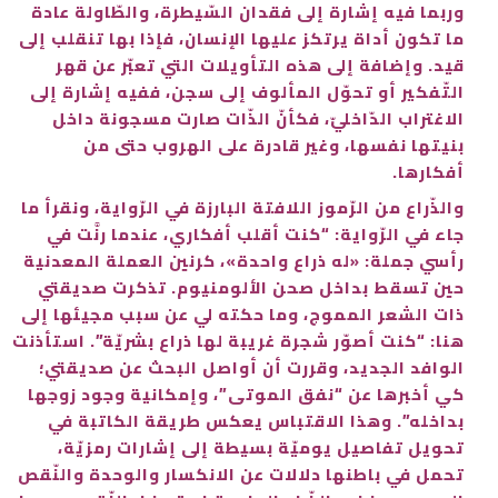
وربما فيه إشارة إلى فقدان السّيطرة، والطّاولة عادة
ما تكون أداة يرتكز عليها الإنسان، فإذا بها تنقلب إلى
قيد. وإضافة إلى هذه التأويلات التي تعبّر عن قهر
التّفكير أو تحوّل المألوف إلى سجن، ففيه إشارة إلى
الاغتراب الدّاخليّ، فكأنّ الذّات صارت مسجونة داخل
بنيتها نفسها، وغير قادرة على الهروب حتى من
أفكارها.
والذّراع من الرّموز اللافتة البارزة في الرّواية، ونقرأ ما
جاء في الرّواية: “كنت أقلب أفكاري، عندما رنَّت في
رأسي جملة: «له ذراع واحدة»، كرنين العملة المعدنية
حين تسقط بداخل صحن الألومنيوم. تذكرت صديقتي
ذات الشعر المموج، وما حكته لي عن سبب مجيئها إلى
هنا: “كنت أصوّر شجرة غريبة لها ذراع بشريّة”. استأذنت
الوافد الجديد، وقررت أن أواصل البحث عن صديقتي؛
كي أخبرها عن “نفق الموتى”، وإمكانية وجود زوجها
بداخله”. وهذا الاقتباس يعكس طريقة الكاتبة في
تحويل تفاصيل يوميّة بسيطة إلى إشارات رمزيّة،
تحمل في باطنها دلالات عن الانكسار والوحدة والنّقص