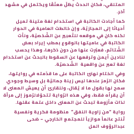
المتلقي، فكان الحدث يظلّ معلّقًا ويكتمل في مشهد
آخر.
كما أجادت الكاتبة في استخدام لغة متينة تميل
أحيانًا إلى المجازيّة، وإن خالطت العامية في الحوار
لكنه كان في موقعه للتّعبير عن الشّخصيّة، ونأت
الكاتبة في عاميتها بالوقوع بمطب إيراد بعض
الشّتائم، فعبّرت عنها من دون ذكرها، وهذا يحسب
لنادين أيمن وترفعها عن السقوط بالبحث عن استخدام
لغة تعبر عن واقعية الشّحصيّة.
وفي الختام نهنئ الكاتبة على ما قدّمته في روايتها،
فكان الرّمز عندها ليس زينة جماليّة بل وسيط وجودي
سمح لها بقول ما لا يُقال، وللقارئ أن يعيش المعنى لا
أن يقرأه فقط، وفي هذه الرّواية تتحوّلالرّموز إلى مرآة
لذات مأزومة تبحث عن المعنى داخل عتمة عقلها.
رواية “من زاوية النفق” منظومة فكرية ونفسية
تُنتج عالماً موازياً للمجتمع الخارجي – ضحى
عبدالرؤوف المل