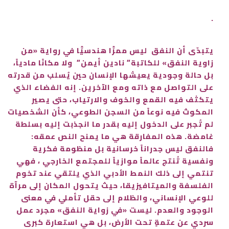
.
يتبدّى أن النفق ليس ممرًّا هندسيًّا في رواية «من
زاوية النفق» للكاتبة” نادين أيمن” ولا مكانًا مادياً،
بل حالة وجودية يعيشها الإنسان حين يُسلب من قدرته
على التواصل مع ذاته ومع الآخرين. إنه الفضاء الذي
يتكثف فيه القمع والخوف والارتياب، حتى يصير
المكوث فيه نوعاً من السجن الطوعي، كأن الشخصيات
لم تُجبر على الدخول إليه بقدر ما انجذبت إليه بسلطة
غامضة. هذه المفارقة هي ما يمنح النص عمقه:
فالنفق ليس جدراناً خرسانية بل منظومة فكرية
ونفسية تُنتج عالماً موازياً للمجتمع الخارجي ، فهي
تنتمي إلى ذلك النمط الأدبي الذي يلتقي عند تخوم
الفلسفة والميتافيزيقا، حيث يتحول المكان إلى مرآة
للوعي الإنساني، والظلام إلى حقل تأملي في معنى
الوجود والعدم. ليست «في زواية النفق» مجرد عمل
سردي عن عتمةٍ تحت الأرض، بل هي استعارة كبرى