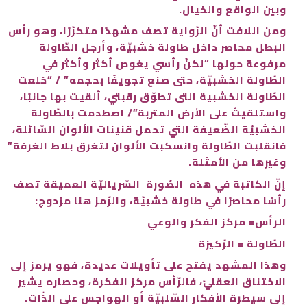
وبين الواقع والخيال.
ومن اللافت أنّ الرّواية تصف مشهدًا متكرّرًا، وهو رأس
البطل محاصر داخل طاولة خشبيّة، وأرجل الطّاولة
مرفوعة حولها “لكنّ رأسي يغوص أكثر وأكثر في
الطّاولة الخشبيّة، حتى صنع تجويفًا بحجمه” / “خلعت
الطّاولة الخشبية التى تطوّق رقبتي، ألقيت بها جانبًا،
واستلقيتُ على الأرض المتربة”/ اصطدمت بالطّاولة
الخشبيّة الضّعيفة التي تحمل قنينات الألوان السّائلة،
فانقلبت الطّاولة وانسكبت الألوان لتغرق بلاط الغرفة”
وغيرها من الأمثلة.
إنّ الكاتبة في هذه الصّورة السّرياليّة العميقة تصف
رأسًا محاصرًا في طاولة خشبيّة، والرّمز هنا مزدوج:
الرأس= مركز الفكر والوعي
الطّاولة = الرّكيزة
وهذا المشهد يفتح على تأويلات عديدة، فهو يرمز إلى
الاختناق العقليّ، فالرّأس مركز الفكرة، وحصاره يشير
إلى سيطرة الأفكار السّلبيّة أو الهواجس على الذّات.