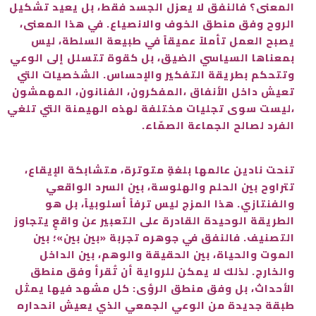
المعنى؟ فالنفق لا يعزل الجسد فقط، بل يعيد تشكيل
الروح وفق منطق الخوف والانصياع. في هذا المعنى،
يصبح العمل تأملاً عميقاً في طبيعة السلطة، ليس
بمعناها السياسي الضيق، بل كقوة تتسلل إلى الوعي
وتتحكم بطريقة التفكير والإحساس. الشخصيات التي
تعيش داخل الأنفاق ،المفكرون، الفنانون، المهمشون
،ليست سوى تجليات مختلفة لهذه الهيمنة التي تلغي
الفرد لصالح الجماعة الصمّاء.
تنحت نادين عالمها بلغةٍ متوترة، متشابكة الإيقاع،
تتراوح بين الحلم والهلوسة، بين السرد الواقعي
والفنتازي. هذا المزج ليس ترفاً أسلوبياً، بل هو
الطريقة الوحيدة القادرة على التعبير عن واقعٍ يتجاوز
التصنيف. فالنفق في جوهره تجربة «بين بين»؛ بين
الموت والحياة، بين الحقيقة والوهم، بين الداخل
والخارج. لذلك لا يمكن للرواية أن تُقرأ وفق منطق
الأحداث، بل وفق منطق الرؤى: كل مشهد فيها يمثل
طبقة جديدة من الوعي الجمعي الذي يعيش انحداره