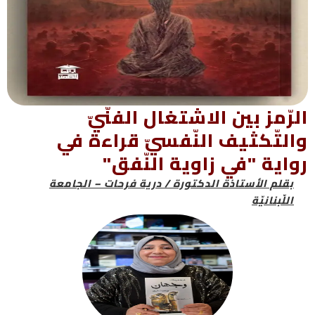
الرّمز بين الاشتغال الفنّيّ
والتّكثيف النّفسيّ قراءة في
رواية "في زاوية النّفق"
بقلم الأستاذة الدكتورة / درية فرحات – الجامعة
اللّبنانيّة