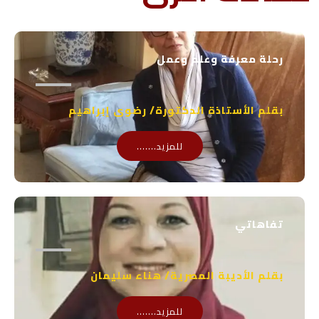
s
u
a
b
p
e
رحلة معرفة وعلم وعمل
p
بقلم الأستاذة الدكتورة/ رضوى إبراهيم
للمزيد.......
تفاهاتي
بقلم الأديبة المصرية/ هناء سليمان
للمزيد.......