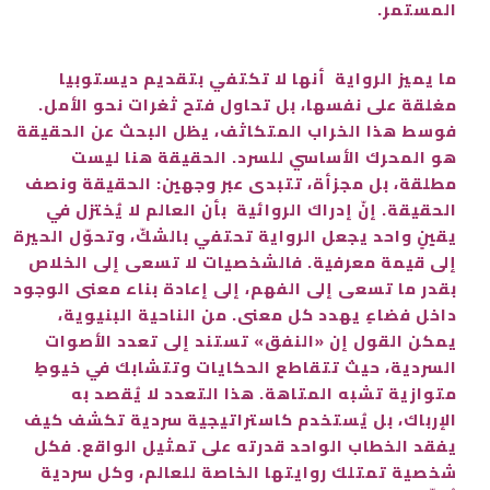
المستمر.
ما يميز الرواية أنها لا تكتفي بتقديم ديستوبيا
مغلقة على نفسها، بل تحاول فتح ثغرات نحو الأمل.
فوسط هذا الخراب المتكاثف، يظل البحث عن الحقيقة
هو المحرك الأساسي للسرد. الحقيقة هنا ليست
مطلقة، بل مجزأة، تتبدى عبر وجهين: الحقيقة ونصف
الحقيقة. إنّ إدراك الروائية بأن العالم لا يُختزل في
يقينٍ واحد يجعل الرواية تحتفي بالشكّ، وتحوّل الحيرة
إلى قيمة معرفية. فالشخصيات لا تسعى إلى الخلاص
بقدر ما تسعى إلى الفهم، إلى إعادة بناء معنى الوجود
داخل فضاءٍ يهدد كل معنى. من الناحية البنيوية،
يمكن القول إن «النفق» تستند إلى تعدد الأصوات
السردية، حيث تتقاطع الحكايات وتتشابك في خيوطٍ
متوازية تشبه المتاهة. هذا التعدد لا يُقصد به
الإرباك، بل يُستخدم كاستراتيجية سردية تكشف كيف
يفقد الخطاب الواحد قدرته على تمثيل الواقع. فكل
شخصية تمتلك روايتها الخاصة للعالم، وكل سردية