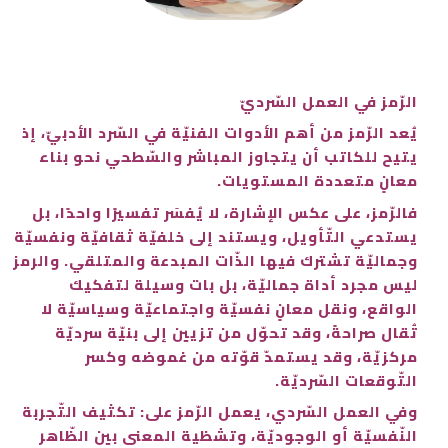
الرّمز في العمل السّرديّ
يُعد الرّمز من أهم الأدوات الفنيّة في السّرد الأدبيّ، إذ
يتيح للكاتب أن يتجاوز المباشر والسّطحي نحو بناء
معانٍ متعددة المستويات.
فالرّمز، على عكس الإشارة، لا يُفسَر تفسيرًا واحدًا، بل
يستدعي التّأويل، ويستند إلى خلفيّة ثقافيّة ونفسيّة
وجماليّة تشترك فيها الذّات المبدعة والمتلقي. والرمز
ليس مجرد أداة جماليّة، بل بات وسيلة لتفكيك
الواقع، ونقل معانٍ نفسيّة واجتماعيّة وسياسيّة لا
تُقال صراحةً، وقد تحوّل من تزيين إلى بنيّة سرديّة
مركزيّة، وقد يستمدّ قوّته من غموضه وكسر
التّوقعات السّرديّة.
وفي العمل السّردي، يعمل الرّمز على: تكثيف التّجربة
النّفسيّة أو الوجوديّة، وتشظية المعنى بين الظّاهر