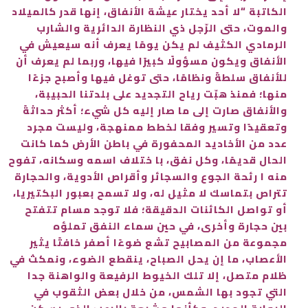
الكاتبة “لا أحد يختار عيشة الأنفاق، إنها قدر كالميلاد
والموت، حتى الرّجل ذي النظارة الدائرية والشارب
الرمادي الكثيف لم يكن يومًا يعرف أنه سيعيش في
الأنفاق ويكون مسؤولًا كبيرًا فيها، وربما لم يعرف أن
للأنفاق سلطةً ونظامًا، حتى توغل فيها وأصبح جزءًا
منها؛ فمنذ هبّت رياح التجديد على بلدتنا الحبيبة،
والأنفاق صارت إلى ما صار إليه كل شيء؛ أكثر حداثةً
وتعقيدًا وتسير وفقا لخطط ممنهجة، وليست مجرد
عدد من الأخاديد المحفورة في باطن الأرض كما كانت
الحال قديمًا، وكل نفق، با ختلاف اسمه وسكانه، تفوح
منه ا رئحة الجوع والسجائر وأقراص الأدوية، والحجارة
تتراص بتماسك لا مثيل له، ولا تسمح بعبور البكتيريا،
أو تواصل الكائنات الدقيقة؛ فلا توجد مسام تتفتح
بين حجارة وأخرى، في حين سماء النفق تملؤه
مجموعة من المصابيح تشع ضوءًا أصفر خافتًا يثير
الأعصاب، ما إن يحل الصباح، ينقطع الضوء، ونمكث في
ظلام متصل، إلا تلك الخيوط الرفيعة والواهنة جدا
التي تجود بها الشمس، من خلال بعض الثقوب في