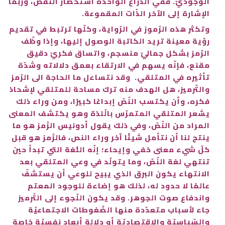
الوجوديّ. ففي الذّراع الواحدة استحضار النّقص، وربما
الإشارة إلى الآخر الذّات المقموعة.
وتكثر هذه الرّموز في الرّواية، وكلّها ترتبط في تقديم
رؤية معينة تريد الكاتبة الوصول إليها، وإذا وظّف
الرّمز بشكل جماليّ منسجم، واتساق فكريّ دقيق
مقنع، فإنّه يسهم في الارتقاء بعمق دلالاته وشدّة
تأثيره في المتلقي. وقد نتساءل ما الحاجة الى الرّمز
والتّرميز، هل الهدف منه ترك مساحة للمتلقي لإشحاذ
فكره، وأن يكتسب النّصّ إبداعًا كبيرًا، ومن وراء ذلك
يشعر المتلقي المتمرّس بالّلذة وهو يكتشف المعنى
المراد من النّصّ، وفي ذلك يقول أدونيس الرَّمز هو ما
ينتج لنا أن نتأمل شيئًا آخر وراء النص، فالرَّمز هو قبل
كلّ شيء معنى خفي وإيحاء؛ إنّه اللُّغة التي تبدأ حين
تنتهي لغة النّصّ، وما يتولّد في وعي المتلقي بعد
الانتهاء يكون البرق الذي يبيح للوعي أن يستشفّ
عالمًا لا حدود له، لذلك هو إضاءة للوجود المعتم
واندفاع صوت الجوهر. وقد يكون اللّجوء إلى التّرميز
جاء لأسباب متعدّدة منها الضّغوطات الاجتماعيّة
والسّياسيّة والاقتصاديّة أو دلالة أبعاد نفسيّة خاصة