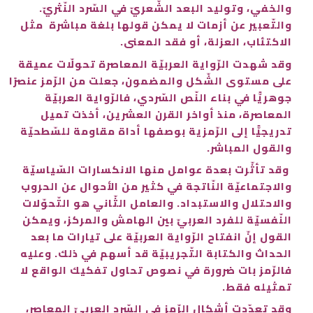
والخفي، وتوليد البعد الشّعريّ في السّرد النّثريّ.
والتّعبير عن أزمات لا يمكن قولها بلغة مباشرة مثل
الاكتئاب، العزلة، أو فقد المعنى.
وقد شهدت الرّواية العربيّة المعاصرة تحولّات عميقة
على مستوى الشّكل والمضمون، جعلت من الرّمز عنصرًا
جوهريًّا في بناء النّص السّردي، فالرّواية العربيّة
المعاصرة، منذ أواخر القرن العشرين، أخذت تميل
تدريجيًّا إلى الرّمزية بوصفها أداة مقاومة للسّطحيّة
والقول المباشر.
وقد تأثّرت بعدة عوامل منها الانكسارات السّياسيّة
والاجتماعيّة النّاتجة في كثير من الأحوال عن الحروب
والاحتلال والاستبداد. والعامل الثّاني هو التّحوّلات
النّفسيّة للفرد العربيّ بين الهامش والمركز، ويمكن
القول إنّ انفتاح الرّواية العربيّة على تيارات ما بعد
الحداث والكتابة التّجريبيّة قد أسهم في ذلك. وعليه
فالرّمز بات ضرورة في نصوص تحاول تفكيك الواقع لا
تمثيله فقط.
وقد تعدّدت أشكال الرّمز في السّرد العربيّ المعاصر،