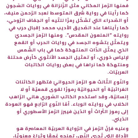
فمنها الرّمز المكاني مثل الزّنزانة في روايات السّجون
كما رأينا في رواية شرق المتوسط لعبد الرّحمن منيف،
أو الصّحراء التي تشكّل رمزًا للتّيه أو الجفاف الرّوحي،
كما رأيناها عند الصّديق الأديب محمد إقبال حرب في
روايته “الملعون المقدس”. ومنها الرّمز الجسديّ
ويتمثّل بتشوه الجسد في روايات الحرب أو القمع
الذي يمثّل الذّات المنتهكة كما في باب الشّمس
لإلياس خوري، أو تمثيل الجسد الأنثوي كأرض محتلة
ومنتهكة كما نراها في بعض روايات الكاتبات
العربيّات.
والنّوع الثّالث هو الرّمز الحيوانيّ فتظهر الكائنات
الغرائبيّة أو الحيوانيّة رموزًا لقوى قمعيّة أو لا
إنسانيّة، وقد استخدم الكاتب السّوري هاني الرّاهب
الكلاب في روايته الوباء. أمّا النّوع الرّابع فهو العودة
إلى رموز التّراث أو الدّين فيبرز الرّمز الأسطوري أو
الدّيني.
وعليه فإنّ الرّمز في الرّواية العربيّة المعاصرة هو
الأداة التي تُحيي النّص، تمنحه عُمقًا وثراءً معنويًّا،