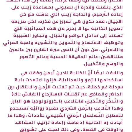
الذي يتفتت وقدرة آل بسيوني بمساعدة زينب على
إعادة التّرميم، والحاجة زينب التي عاشت مع كل
الأجيال، فقد تكون هي تعبير عن فكرة، لكن طريقة
تصوير الكاتبة لها لا يخرج من هذه العجائبية التي
تستند إلى تداخل الواقع والخيال، وتجاوز السّببية
وتوظيف الامتساخ والتّحويل والتّشويه ولعبة المرئي
واللامرئي، من دون أن ننسى حيرة القارئ بين عالمين
متناقضين: عالم الحقيقة الحسية وعالم التّصور
والوهم والتّخييل.
واللافت ايضًا أنّ الكاتبة نادين أيمن وفقت في
استخدامها الرّمو والعجائبيّة، فإنها اعتمدت بنية
سرديّة غير خطيّة، حيث تم تفتيت الزّمن والانتقال بين
الحاضر والماضي عبر تقنيات الاسترجاع (الفلاش باك)
والتّذكّر والتّخيل، فالتلاعب بالكرونولوجيا هو البارز
وهذا التّلاعب بالزّمن السّرديّ تقنية روائيّة تستخدم
لتعطيل التّسلسل الزّمنيّ الطّبيعيّ للأحداث، وهذا ما
أجادت به الكاتبة إذ قامت بإعادة ترتيب المشاهد
والوقت في القصة، وفي ذلك لعبت على تشويق