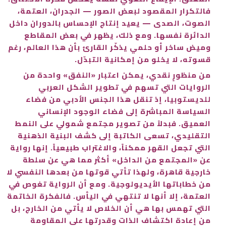
فالتكرار المقصود لبعض الصور — الجدران، العتمة،
الصوت، الصدى — يعيد إنتاج الإحساس بالدوران داخل
الدائرة نفسها. ومع ذلك، يظهر في بعض المقاطع
وميض ساخر أو حلمي يذكّر القارئ بأن هذا العالم، رغم
قسوته، لا يخلو من إمكانية التبدّل.
من منظورٍ نقدي، يمكن اعتبار «النفق» واحدة من
الروايات التي تسهم في تطوير الشكل العربي
للديستوبيا، إذ تنقل هذا الجنس الأدبي من فضاء
السياسة المباشرة إلى فضاء الوجود الإنساني
العميق. فبدلاً من تصوير مجتمع شمولي على النمط
التقليدي، تسعى الكاتبة إلى كشف البنية الذهنية
التي تجعل القهر ممكناً، والاغتراب طبيعياً. إنها رواية
عن «المجتمع من الداخل» أكثر مما هي عن سلطة
خارجية قاهرة، ولهذا تأتي قوتها من بعدها النفسي لا
من خطاباتها الأيديولوجية. ومع أن الرواية تغوص في
العتمة، إلا أنها لا تنتهي في اليأس. فالفكرة الخاتمة
التي تهمس بها هي أن الخلاص لا يأتي من الخارج، بل
من إعادة اكتشاف الذات وقدرتها على المقاومة