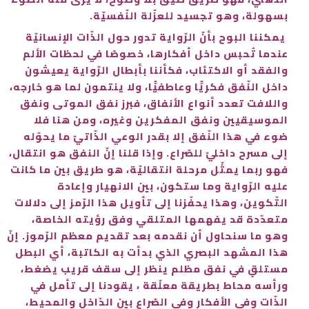
بسهولة، وهو تجسيد للعزّلة النّفسيّة.
يمكننا البوح بأنّ الرّواية تدور حول الذّات الإنسانيّة
عندما تُحبس داخل أفكارها، خصوصًا في لحظات الألم
والفقد أو الاكتئاب، فكأننا بأبطال الرّواية يعيشون
داخل النّفق فكريًّا وعاطفيًّا، ولا ينتمون لما هو خارجه،
واللافت تعدد أنواع الأنفاق، فبرز نفق الموتى ونفق
الموسيقيين ونفق المفكرين وغيره، ومن هنا فلا
ضوء في هذا النّفق إلا بقدر الوعي الذّاتيّ ما يحوّله
إلى مسرح داخليّ للصّراع. وإذا قلنا إنّ النفق هو انتقال،
فهو ربما يمثّل مرحلة انتقاليّة، هو طريق بين ما كانت
عليه الرّواية وما ستكون، بين الانهيار وإعادة
التّكوين، وهذا يحفّزنا إلى تأويل هذا الرّمز إلى دلالات
متعدّدة قد يفهمها المتلقي وفق رؤيته الخاصة،
وهو ما سنحاول أن نقدمه بعد تقديم معظم الرّموز. إنّ
هذا المشهد البصري الذي بدأت به الكاتبة، أي البطل
مستلقٍ في نفق مظلم ينظر إلى سقف قريب يضغط،
ورأسه محاط بطريقة معلّقة ، يقودنا إلى تأمل في
الذّات وفي الأفكار وفي الصّراع بين الدّاخل والمحيط،