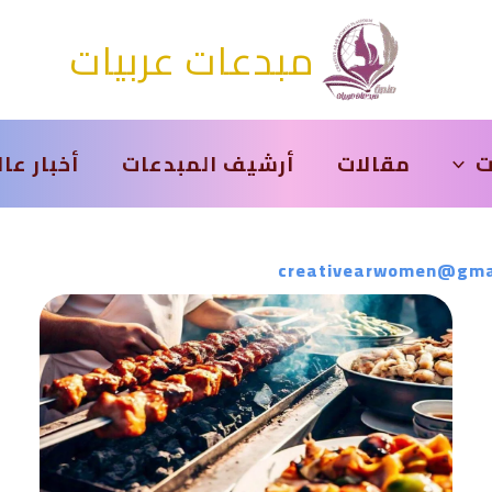
مبدعات عربيات
ت
مقالات
أرشيف المبدعات
أخبار عا
creativearwomen@gma