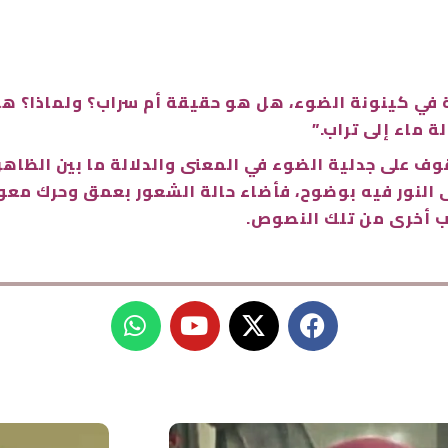
ة في كينونة الضوء، هل هو حقيقة أم سراب؟ ولماذا؟ هذ
ة ماء إلى تراب.”
قوف على جدلية الضوء في المعنى والدلالة ما بين الظا
ى النور فيه بوضوح، فأضاء حالة الشعور بعمق وحرك معول
ب أخرى من تلك النصوص.
W
Y
X
F
h
o
-
a
a
u
t
c
t
t
w
e
s
u
i
b
a
b
t
o