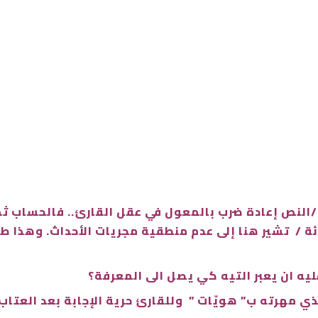
لنص إعادة ضرب بالمعول في عقل القارئ.. فالحساب ثم ا
ة / تشير هنا إلى عدم منطقية مجريات الأحداث. وهذا طر
ليه ان يعبر التيه كي يصل الى المعرفة؟
ذي مهرته ب” هويّات ” وللقارئ حرية الإجابة بعد العتاب