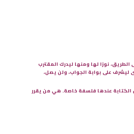
 الطريق، نورًا لها ومنها ليدرك المقترب
ى ليشرف على بوابة الجواب، ولن يصل،
 الكتابة عندها فلسفة خاصة. هي من يقرر