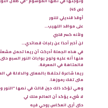
وتوجتها في نصها الموسوم “في ظلال النور”
(ص 45)
أوقدُ قنديلي للنور
على مواقد اللهيب…
ولأنه كسر قلبي
لن أخبر أحدًا عن رغبات قصائدي…
في هذه الجملة أدركت أن ريما تحمل مشعلًا من
منها أنه عليه ولوج بوابات النور السبع حت
فالمتاهة في المعرفة.
ريما شاعرة تحتفظ بالمعنى والدلالة في ال
متى تفك رموزها.
وهي تؤكد ذلك حين قالت في نصها “النور وا
لا شيء يؤكد أن العالم ملك لي
حتى أرى انعكاس روحي فيه