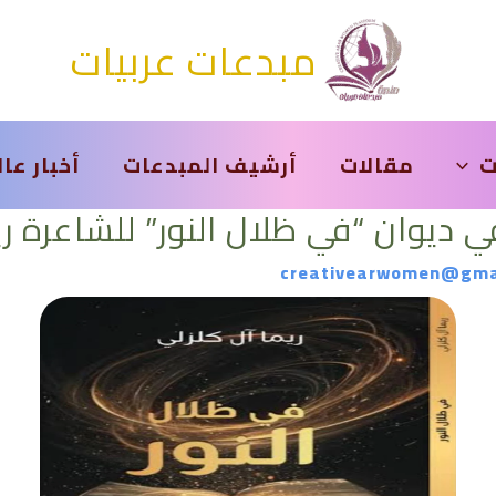
مبدعات عربيات
ت
مقالات
أرشيف المبدعات
أخبار عا
ي ديوان “في ظلال النور” للشاعرة ري
creativearwomen@gma