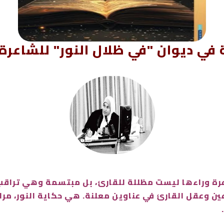
 في ديوان "في ظلال النور" للشاعرة 
دة، اختبأت الشاعرة وراءها ليست مظللة للقارئ، بل مبتسمة وهي 
وعقل القارئ في عناوين معلنة. هي حكاية النور، مرايا ال