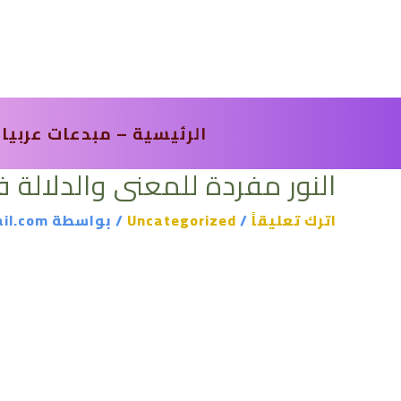
خطي
لى
لمحتوى
الرئيسية – مبدعات عربيا
النور مفردة للمعنى والدلالة ف
اترك تعليقاً
/
Uncategorized
/ بواسطة
il.com