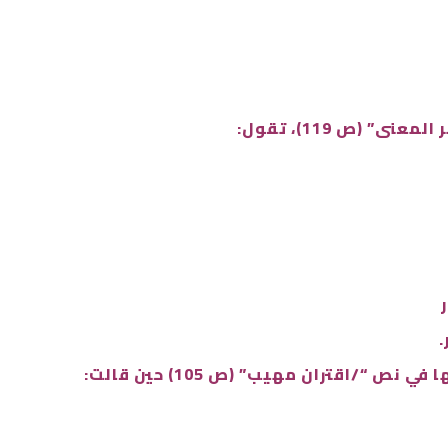
 (ص 119)، تقول:
.
“/اقتران مهيب” (ص 105) حين قالت: