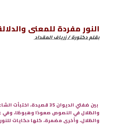
النور مفردة للمعنى والدلالة
بقلم دكتورة / زرياف المقداد
بين ضفتي الديوان 35 قصي
والظلال في النصوص صعودًا وهبوطًا، وفي عين 
والظلال، وأخرى مضمرة، كلها حكايات للنور.