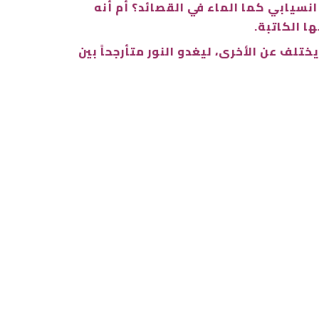
نسيابي كما الماء في القصائد؟ أم أنه
ا الكاتبة.
لف عن الأخرى، ليغدو النور متأرجحاً بين