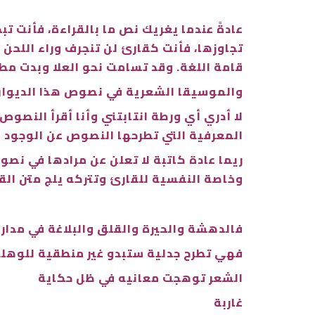
عادةً عندما يغريك نص ما بالقراءة، فأنت 
تجاوزها، فأنت كقارئ لن تنجرف وراء اللحن
قامة اللغة. وقد تسامت نحو العلا وبدت مطواع
والموسيقا الشعرية في نصوص هذا الديوان 
لا أدري أي ورطة انتابتني وأنا أقرأ النصوص
المعرفية التي تطرحها النصوص عن الوجود و
ريما عادة كاتبة لا تعلن عن مرادها في ن
وخاصة النفسية للقارئ وتتركه يلج متن ال
فالدهشة والحيرة والقلق والبلاغة في مدارات
فهي تطرح جدلية ستبدو غير منطقية للوهلة 
الشعر توهجت معانيه في ظل حكاية
غاربة