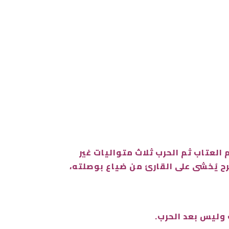
لعتاب ثم الحرب ثلاث متواليات غير
ح يُخشى على القارئ من ضياع بوصلته،
 وليس بعد الحرب.