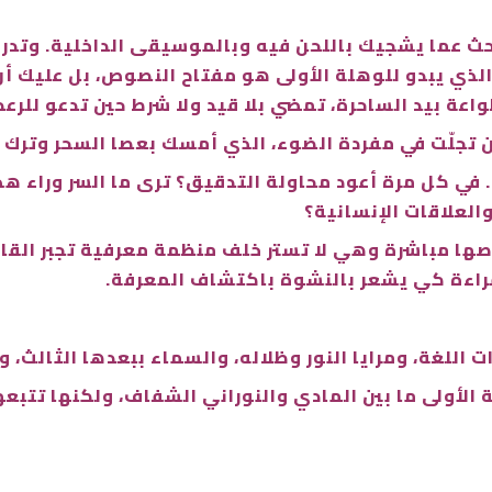
تبحث عما يشجيك باللحن فيه وبالموسيقى الداخلية. وتد
 الذي يبدو للوهلة الأولى هو مفتاح النصوص، بل عليك أ
ة بيد الساحرة، تمضي بلا قيد ولا شرط حين تدعو للرعد لغ
تجلّت في مفردة الضوء، الذي أمسك بعصا السحر وترك أ
. في كل مرة أعود محاولة التدقيق؟ ترى ما السر وراء ه
العلاقات الإنسانية؟
صوصها مباشرة وهي لا تستر خلف منظمة معرفية تجبر الق
قراءة كي يشعر بالنشوة باكتشاف المعرفة.
 اللغة، ومرايا النور وظلاله، والسماء ببعدها الثالث، و
الأولى ما بين المادي والنوراني الشفاف، ولكنها تتبع