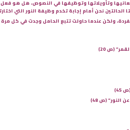
معانيها وتأويلاتها وتوظيفها في النصوص، هل هو فعل ا
لحالتين نحن أمام إجابة تخدم وظيفة النور التي اختارته
ة، ولكن عندما حاولت تتبع الحامل وجدت في كل مرة يخت
مر” (ص 20)
45)
النور” (ص 48)