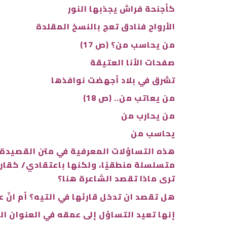
كأجنحة فراش يجذبها النور
الأرواح فنادق تعج بالنسخ المقلدة
من يحاسب من؟ (ص 17)
صفحات الأنا العتيقة
تشرق في بلاد أجهضت نوافذها
من يعاتب من.. (ص 18)
من يحارب من
يحاسب من
هذه التساؤلات المعرفية في متن القصيدة/ا
متسلسلة منطقيًا، ولكنها باعتقادي/ كقارئ
ترى ماذا تقصد الشاعرة هنا؟
هل تقصد ان تدخل قارئها في التيه؟ أم انّ ع
إنها تعيد التساؤل إلى عمقه في العنوان ال