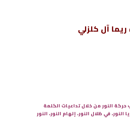
ريما آل كلزلي
تراقب حركة النور من خلال تداعيات الكلمة
نور، في ظلال النور، إلهام النور، النور