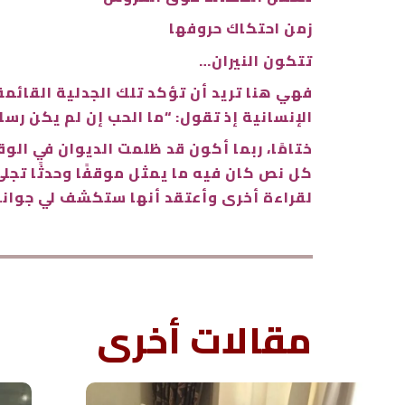
زمن احتكاك حروفها
تتكون النيران…
فهي هنا تريد أن تؤكد تلك الجدلية القائم
الإنسانية إذ تقول: “ما الحب إن لم يكن رسال
ختامًا، ربما أكون قد ظلمت الديوان في الو
كل نص كان فيه ما يمثل موقفًا وحدثًا تجل
لقراءة أخرى وأعتقد أنها ستكشف لي جوان
مقالات أخرى