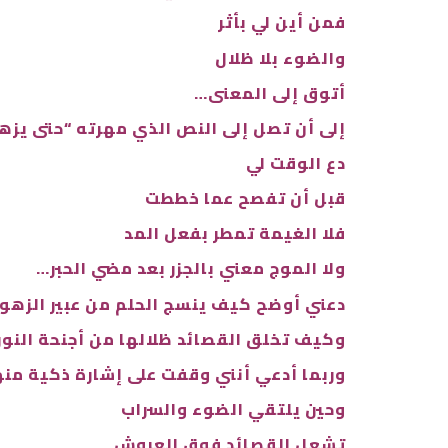
فمن أين لي بأثر
والضوء بلا ظلال
أتوق إلى المعنى…
إلى أن تصل إلى النص الذي مهرته “حتى يزهر المعنى”
دع الوقت لي
قبل أن تفصح عما خططت
فلا الغيمة تمطر بفعل المد
ولا الموج معني بالجزر بعد مضي الحبر…
دعني أوضح كيف ينسج الحلم من عبير الزهور
وكيف تخلق القصائد ظلالها من أجنحة النور
وربما أدعي أنني وقفت على إشارة ذكية منها في نص 
وحين يلتقي الضوء والسراب
تشعل القصائد فوق العروش