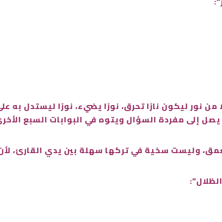
:
 نور ليكون نارًا تحرق، نورًا يضيء، نورًا ليستدل به على
ى يصل إلى مفردة السؤال ويتوه في البوابات السبع الأخر
عمق، وليست سخية في تركها سهلة بين يدي القارئ، لأن
لظلال”: