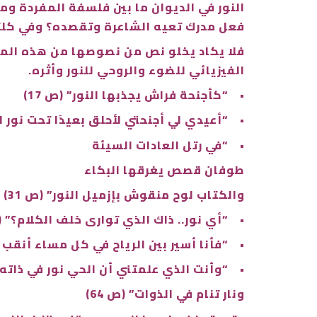
النور في الديوان ما بين فلسفة المفردة و
فعل مدرك تعيه الشاعرة وتقصده؟ وفي كلتا ا
فلا يكاد يخلو نص من نصوصها من هذه المفرد
الفيزيائي للضوء والروحي للنور وأثره.
•
“كأجنحة فراش يجذبها النور” (ص 17)
•
“أعيدي لي أجنحتي لأحلق بعيدًا تحت نور الق
•
“في رتل العادات السيئة
طوفان قصص يغرقها البكاء
والكتاب لوح منقوش بإزميل النور” (ص 31)
•
“أي نور.. ذاك الذي توارى خلف الكلام؟” (ص 
•
“فأنا أسير بين الرياح في كل مساء أنقب عن 
•
“وأنت الذي علمتني أن الحي نور في ذاته
ونار تنام في الذوات” (ص 64)