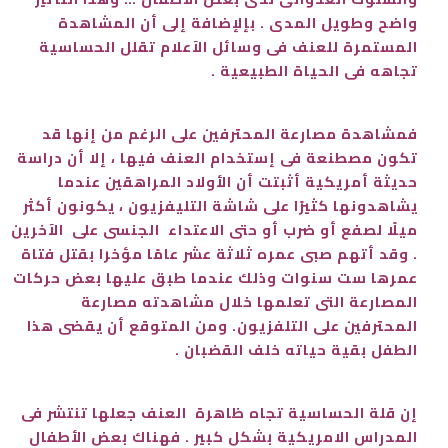
واضح وطويل المدى . بإلإضافة إلى أن المشاهدة
المستمرة للعنف فى وسائل الآعلام تقلل الحساسية
تجاهه فى الحياة الطبيعية .
فمشاهدة مصارعة المحترفين على الرغم من إنها قد
تكون مصطنعة فى إستخدام العنف فيها ، إلا أن دراسة
حديثة أمريكية أثبتت أن الأولاد المراهقين عندما
يشاهدونها كثيرًا على شاشة التليفزيون ، يكونون أكثر
ميلًا لصفع أو ضرب أو حتى الاعتداء الجنسى على الآخرين
. وقد أتهم صبى عمره ثلاثة عشر عامًا مؤخرا بقتل فتاة
عمرها ست سنوات وذلك عندما طبق عليها بعض حركات
المصارعة التى تعلمها خلال مشاهدته مصارعة
المحترفين على التلفزيون. ومن المتوقع أن يقضى هذا
الطفل بقية حياته خلف القضبان .
إن قلة الحساسية تجاه ظاهرة العنف جعلها تنتشر فى
المدراس الامريكية بشكل كبير . فهناك بعض الأطفال