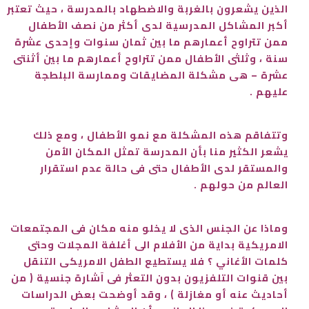
الذين يشعرون بالغربة والاضطهاد بالمدرسة ، حيث تعتبر
أكبر المشاكل المدرسية لدى أكثر من نصف الأطفال
ممن تتراوح أعمارهم ما بين ثمان سنوات وإحدى عشرة
سنة ، وثلثى الأطفال ممن تتراوح أعمارهم ما بين أثنتى
عشرة – هى مشكلة المضايقات وممارسة البلطجة
عليهم .
وتتفاقم هذه المشكلة مع نمو الأطفال ، ومع ذلك
يشعر الكثير منا بأن المدرسة تمثل المكان الأمن
والمستقر لدى الأطفال حتى فى حالة عدم استقرار
العالم من حولهم .
وماذا عن الجنس الذى لا يخلو منه مكان فى المجتمعات
الامريكية بداية من الأفلام الى أغلفة المجلات وحتى
كلمات الأغاني ؟ فلا يستطيع الطفل الامريكى التنقل
بين قنوات التلفزيون بدون التعثر فى آشارة جنسية ( من
أحاديث عنه أو مغازلة ) ، وقد أوضحت بعض الدراسات