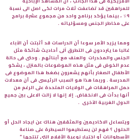
الامريكية فى هذا الجانب ، أن المشاهد الإباحية
للمراهقين قد تضاعفت ثلاث مرات لكى اصل الى نسبة
٩٪؜ ، بينما يؤكد برنامج واحد من مجموع عشرة برامج
على مخاطر الجنس ومسؤلياته .
ومما يزيد الأمر سوءا أن الدراسات قد أثبتت أن الآباء
غالبا ما يترددون فى التطرق آلى أحاديث شائكة مثل
الجنس والمخدرات والعنف مع أبنائهم . وحتى فى حالة
عدم الخوض فى مثل هذه الموضوعات بالمنزل ، يشكو
الأطفال الصغار بأنهم يشعرون بضغط هذا الموضوع فى
المدرسة . وربما هذا هو السبب الرئيسى فى أن معدلات
حمل المراهقات فى الولايات المتحدة على الرغم من
أنها بدأت فى الانخفاض. إلا إنها لا زالت الاعلى بين جميع
الدول الغربية الآخرى .
ويتساءل الاكاديمين والمثقفين هناك عن ايجاد الحل أو
الحلول ؟ فهم لن يستطيعوا السيطرة على صناعة
الأسطوانات أو اختيار نوعية الأفلام التى تنتجها ”