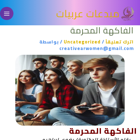
خطي
مبدعات عربيات
لى
لمحتوى
الفاكهة المحرمة
اترك تعليقاً
/
Uncategorized
/ بواسطة
creativearwomen@gmail.com
الفاكهة المحرمة
بقلم الأستاذة الدكتورة/ رضوى إبراهيم