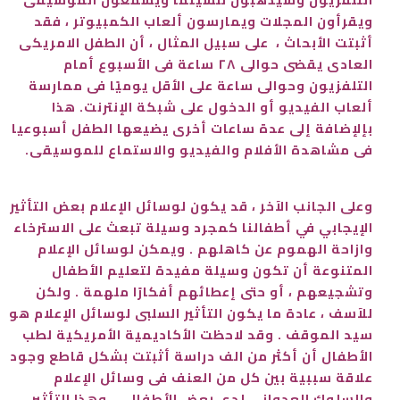
ويقرأون المجلات ويمارسون ألعاب الكمبيوتر ، فقد
أثبتت الأبحاث ، على سبيل المثال ، أن الطفل الامريكى
العادى يقضى حوالى ٢٨ ساعة فى الأسبوع أمام
التلفزيون وحوالى ساعة على الأقل يوميًا فى ممارسة
ألعاب الفيديو أو الدخول على شبكة الإنترنت. هذا
بإلإضافة إلى عدة ساعات أخرى يضيعها الطفل أسبوعيا
فى مشاهدة الأفلام والفيديو والاستماع للموسيقى.
وعلى الجانب الآخر ، قد يكون لوسائل الإعلام بعض التأثير
الإيجابي في أطفالنا كمجرد وسيلة تبعث على الاسترخاء
وازاحة الهموم عن كاهلهم . ويمكن لوسائل الإعلام
المتنوعة أن تكون وسيلة مفيدة لتعليم الأطفال
وتشجيعهم ، أو حتى إعطائهم أفكارًا ملهمة . ولكن
للآسف ، عادة ما يكون التأثير السلبى لوسائل الإعلام هو
سيد الموقف . وقد لاحظت الأكاديمية الأمريكية لطب
الأطفال أن أكثر من الف دراسة أثبتت بشكل قاطع وجود
علاقة سببية بين كل من العنف فى وسائل الإعلام
والسلوك العدوانى لدى بعض الأطفال … وهذا التأثير