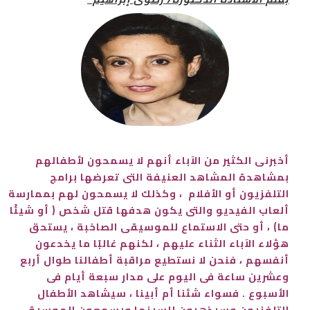
أخبرنى الكثير من الآباء أنهم لا يسمحون لأطفالهم
بمشاهدة المشاهد العنيفة التى تعرضها برامج
التلفزيون أو الأفلام ، وكذلك لا يسمحون لهم بممارسة
ألعاب الفيديو والتى يكون هدفها قتل شخص ( أو شيئًا
ما) ، أو حتى الاستماع للموسيقى الصاخبة ، يستحق
هؤلاء الآباء الثناء عليهم ، لكنهم غالبًا ما يخدعون
أنفسهم ، فنحن لا نستطيع مراقبة أطفالنا طوال أربع
وعشرين ساعة فى اليوم على مدار سبعة أيام فى
الأسبوع . فسواء شئنا أم أبينا ، سيشاهد الأطفال
التلفزيون وسيذهبون للسينما ويسمعون الموسيقى