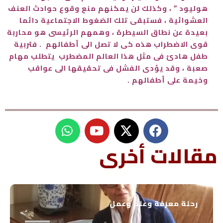
هوليود ” ، وكذلك لن يمكنهم منع وقوع حوادث العنف
العشوائية ، فستبقى تلك الضغوط الاجتماعية دائما
بعيدة عن نطاق السيطرة ، وهمهم الرئيسى هو محاربة
قوى الاضطراب هذه كى لا تصل الى أطفالهم . فتربية
طفل هادئ فى مثل هذا العالم المضطرب يتطلب مهام
صعبة ، وقد يؤدى الفشل فى تحقيقها الى عواقب
وخيمة على أطفالهم .
W
Y
h
o
u
a
مقالات أخرى
t
t
s
u
a
b
p
e
رحلة معرفة وعلم وعمل
p