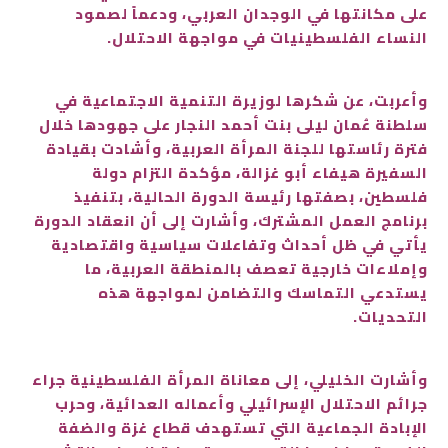
على مكانتها في الوجدان العربي، ودعماً لصمود
النساء الفلسطينيات في مواجهة الاحتلال.
وأعربت، عن شكرها لوزيرة التنمية الاجتماعية في
سلطنة عُمان ليلى بنت أحمد النجار على جهودها خلال
فترة رئاستها للجنة المرأة العربية، وأشادت بقيادة
السفيرة هيفاء أبو غزالة، مؤكدة التزام دولة
فلسطين، بصفتها رئيسة الدورة الحالية، بتنفيذ
برنامج العمل المشترك، وأشارت إلى أن انعقاد الدورة
يأتي في ظل أحداث وتفاعلات سياسية واقتصادية
وإملاءات خارجية تعصف بالمنطقة العربية، ما
يستدعي التماسك والتضامن لمواجهة هذه
التحديات.
وأشارت الخليلي، إلى معاناة المرأة الفلسطينية جراء
جرائم الاحتلال الإسرائيلي وأعماله العدائية، وحرب
الإبادة الجماعية التي تستهدف قطاع غزة والضفة