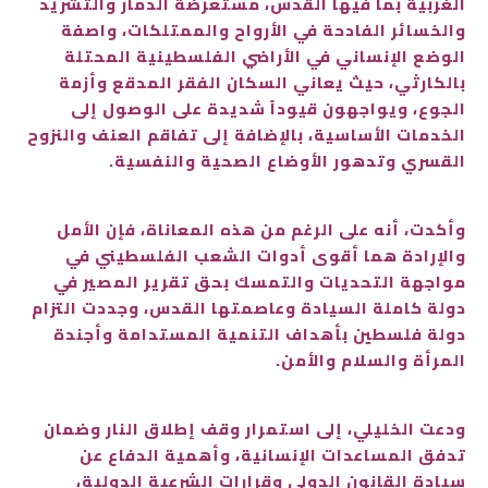
الغربية بما فيها القدس، مستعرضة الدمار والتشريد
والخسائر الفادحة في الأرواح والممتلكات، واصفة
الوضع الإنساني في الأراضي الفلسطينية المحتلة
بالكارثي، حيث يعاني السكان الفقر المدقع وأزمة
الجوع، ويواجهون قيوداً شديدة على الوصول إلى
الخدمات الأساسية، بالإضافة إلى تفاقم العنف والنزوح
القسري وتدهور الأوضاع الصحية والنفسية.
وأكدت، أنه على الرغم من هذه المعاناة، فإن الأمل
والإرادة هما أقوى أدوات الشعب الفلسطيني في
مواجهة التحديات والتمسك بحق تقرير المصير في
دولة كاملة السيادة وعاصمتها القدس، وجددت التزام
دولة فلسطين بأهداف التنمية المستدامة وأجندة
المرأة والسلام والأمن.
ودعت الخليلي، إلى استمرار وقف إطلاق النار وضمان
تدفق المساعدات الإنسانية، وأهمية الدفاع عن
سيادة القانون الدولي وقرارات الشرعية الدولية،