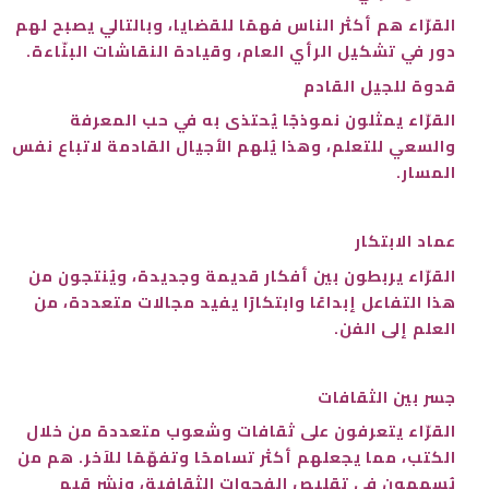
القرّاء هم أكثر الناس فهمًا للقضايا، وبالتالي يصبح لهم
دور في تشكيل الرأي العام، وقيادة النقاشات البنّاءة.
قدوة للجيل القادم
القرّاء يمثلون نموذجًا يُحتذى به في حب المعرفة
والسعي للتعلم، وهذا يُلهم الأجيال القادمة لاتباع نفس
المسار.
عماد الابتكار
القرّاء يربطون بين أفكار قديمة وجديدة، ويُنتجون من
هذا التفاعل إبداعًا وابتكارًا يفيد مجالات متعددة، من
العلم إلى الفن.
جسر بين الثقافات
القرّاء يتعرفون على ثقافات وشعوب متعددة من خلال
الكتب، مما يجعلهم أكثر تسامحًا وتفهّمًا للآخر. هم من
يُسهمون في تقليص الفجوات الثقافية، ونشر قيم