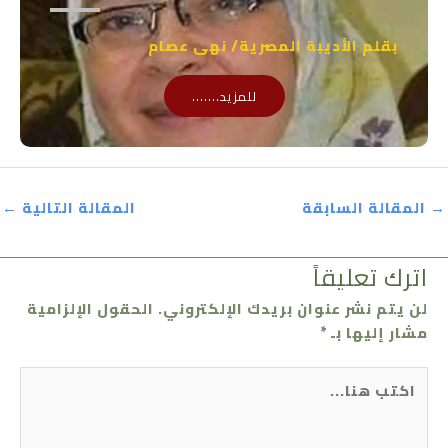
بقلم الأديبة المصرية/ نهى عصام
للمزيد.......
→
المقالة السابقة
المقالة التالية
←
اترك تعليقاً
لن يتم نشر عنوان بريدك الإلكتروني.
الحقول الإلزامية
مشار إليها بـ
*
اكتب
هنا...