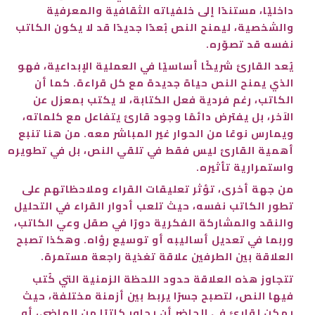
داخليًا، مستندًا إلى خلفياته الثقافية والمعرفية
والشخصية، ليمنح النص بُعدًا جديدًا قد لا يكون الكاتب
نفسه قد تصوّره.
يُعد القارئ شريكًا أساسيًا في العملية الإبداعية، فهو
الذي يمنح النص حياة جديدة مع كل قراءة. كما أن
الكاتب، رغم فردية فعل الكتابة، لا يكتب بمعزل عن
الآخر، بل يفترض دائمًا وجود قارئ يتفاعل مع كلماته،
ويمارس نوعًا من الحوار غير المباشر معه. من هنا تنبع
أهمية القارئ ليس فقط في تلقي النص، بل في تطويره
واستمرارية تأثيره.
من جهة أخرى، تؤثر تعليقات القراء وملاحظاتهم على
تطور الكاتب نفسه، حيث تلعب أدوار القراء في التحليل
والنقد والمشاركة الفكرية دورًا في صقل وعي الكاتب،
وربما في تعديل أساليبه أو توسيع رؤاه. وهكذا تصبح
العلاقة بين الطرفين علاقة تغذية راجعة مستمرة.
تتجاوز هذه العلاقة حدود اللحظة الزمنية التي كُتب
فيها النص، لتصبح جسرًا يربط بين أزمنة مختلفة، حيث
يمكن لقارئ في الحاضر أن يحاور كاتبًا من الماضي، أو