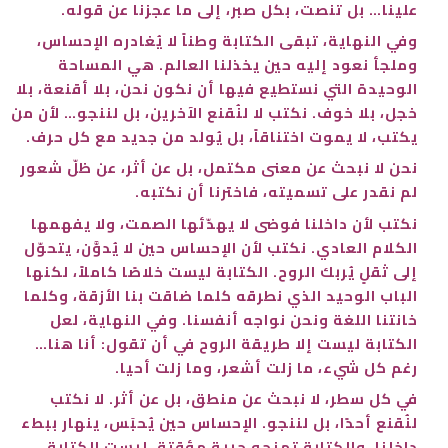
علينا… بل تنصت، بكل صبر، إلى ما عجزنا عن قوله.
وفي النهاية، تبقى الكتابة وطناً لا يُغادره الإحساس،
وملجأ نعود إليه حين يخذلنا العالم. هي المساحة
الوحيدة التي نستطيع فيها أن نكون نحن، بلا أقنعة، بلا
خجل، بلا خوف. نكتب لا لنُقنع الآخرين، بل لننجو… لأن من
يكتب، لا يموت اختناقاً، بل يُولد من جديد مع كل حرف.
نحن لا نبحث عن معنى مكتمل، بل عن أثر، عن ظلّ شعور
لم نقدر على تسميته، فاخترنا أن نكتبه.
نكتب لأن داخلنا فوضى لا يهدّئها الصمت، ولا يفهمها
الكلام العادي. نكتب لأن الإحساس حين لا يُدوَّن، يتحوّل
إلى ثقلٍ يُربك الروح. الكتابة ليست خلاصًا كاملاً، لكنها
الباب الوحيد الذي نطرقه كلما ضاقت بنا الأزقة، وكلما
خانتنا اللغة ونحن نواجه أنفسنا. وفي النهاية، لعل
الكتابة ليست إلا طريقة الروح في أن تقول: أنا هنا…
رغم كل شيء، ما زلت أشعر، وما زلت أحيا.
في كل سطر، لا نبحث عن منطق، بل عن أثر. لا نكتب
لنُقنع أحدًا، بل لننجو. الإحساس حين يُحبَس، ينهار ببطء
داخلنا، والكتابة تمنحه حرية مؤقتة. ليست الكتابة