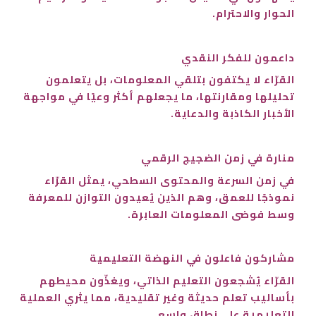
الحوار والاحترام.
داعمون للفكر النقدي
القرّاء لا يكتفون بتلقي المعلومات، بل يتعلمون
تحليلها ومقارنتها، ما يجعلهم أكثر وعيًا في مواجهة
الأخبار الكاذبة والدعاية.
منارة في زمن الضجيج الرقمي
في زمن السرعة والمحتوى السطحي، يمثل القرّاء
نموذجًا للعمق، وهم الذين يُعيدون التوازن للمعرفة
وسط فوضى المعلومات العابرة.
مشاركون فاعلون في النهضة التعليمية
القرّاء يُشجعون التعليم الذاتي، ويغذّون محيطهم
بأساليب تعلم حديثة وغير تقليدية، مما يثري العملية
التعليمية على نطاق واسع.