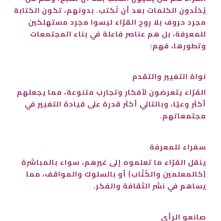
يُخلّدون الكلمات بعد أن تُكتب. بدونهم، تكون الكتابة
مجرد حروف بلا روح القرّاء ليسوا مجرد مستهلكين
للمعرفة، بل هم عناصر فاعلة في بناء المجتمعات
وتطورها، فهم:
نواة التغيير والتقدم
القرّاء يتعرضون لأفكار وتجارب متنوعة، مما يجعلهم
أكثر وعيًا، وبالتالي أكثر قدرة على قيادة التغيير في
مجتمعاتهم.
سفراء للمعرفة
ينقل القرّاء ما تعلموه إلى غيرهم، سواء بالمباشرة
(كالمعلمين والكُتّاب) أو بالسلوك والمواقف، مما
يساهم في نشر الثقافة والفكر.
صانعو الرأي