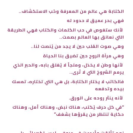
الكتابة هي عالم من المعرفة وحُب الاستكشاف..
فهي بحر عميق لا حدود له
لأنك ستغوص في حب الكلمات والكتاب فهي الطريقة
التي نعانق بها العالم بصمت..
وهي صوت القلب حين لا يجد من يُنصت لنا..
وهي مرآة الروح حين تضيق بنا الحياة
لأنها وطن لا يخذل، وملجأ لا يُغلق بابه، والحبر الذي
يرمم الشروخ التي لا تُرى..
فالكاتب لا يختار الكتابة، بل هي التي تختاره، تمسك
بيده وتدفعه
لأنه ينثر روحه على الورق.
“في كل حرف يُكتب، هناك نبض، وهناك أمل، وهناك
حكاية تنتظر من يقرؤها بشغف”
نعم تألقت وأبدعت في حروفي، ليس لكبريائي بل