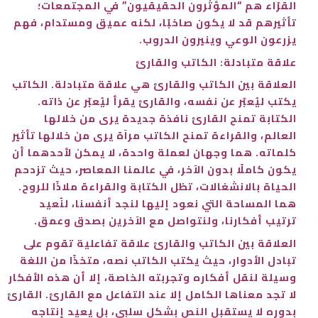
القرّاء هم “المؤثرون الحقيقيون” في المجتمعات؛
تأثيرهم قد لا يكون صاخبًا، لكنه عميق ومستدام، فهم
يزرعون الوعي وينيرون الدروب.
علاقة متبادلة: الكاتب والقارئ
العلاقة بين الكاتب والقارئ هي علاقة متبادلة. الكاتب
يكتب ليُعبّر عن نفسه، والقارئ يقرأ ليُعبّر عن ذاته.
الكتابة تمنح القارئ نافذة جديدة يرى من خلالها
العالم، والقراءة تمنح الكاتب مرآة يرى من خلالها تأثير
كلماته. هما وجهان لعملة واحدة، لا يمكن لأحدهما أن
يكون كاملًا بدون الآخر، في عالمنا المعاصر، حيث تزدحم
الحياة بالانشغالات، تظل الكتابة والقراءة ملاذًا للروح.
هما المساحة التي نعود إليها لنجد أنفسنا، لنُعيد
ترتيب أفكارنا، ولنتواصل مع الآخرين بصدق وعمق.
العلاقة بين الكاتب والقارئ علاقة تفاعلية تقوم على
تبادل الأدوار، حيث يكتب الكاتب نصه، متخذًا من اللغة
وسيلة لنقل أفكاره وتجربته الخاصة، إلا أن هذه الأفكار
لا تجد معناها الكامل إلا عند التفاعل مع القارئ. القارئ
بدوره لا يستقبل النص بشكل سلبي، بل يعيد إنتاجه