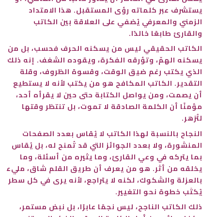
يستشرف عبر كلماته رؤى المستقبل. هذا الامتداد
الزمني والمعرفي يُضفي على العلاقة بين الكاتب
والقارئ طابعًا خالدًا.
الكاتب الحقيقي ليس من يسكنه الحرف فحسب، بل من
يسكنه الهمّ، وتؤرقه الفكرة، ويقوده الشغف. إنه ذلك
الذي يكتب رغم ضيق الوقت، وقسوة الظروف، وقلة
التقدير. الكاتب المكافح هو من يكتب لأنه لا يستطيع
أن يصمت، ومن يواصل الكتابة حتى حين لا يقرأه أحد،
مؤمنًا أن الكلمة الصادقة لا تموت، بل تنتظر وقتها
لتُزهر.
النجاح بالنسبة لهذا الكاتب لا يُقاس بعدد الصفحات
المنشورة، ولا بعدد الجوائز التي قد تُمنح له، بل يُقاس
بما يتركه في وعي القارئ، وما يثيره من أسئلة، وما
يخلقه من أثر. هو من يعرف أن طريق القلم شاق، مليء
بالعزلة والشكوك، لكنه لا يتراجع، لأنه يرى في كل سطر
يُكتَب خطوة نحو التغيير.
ذلك الكاتب الناجح، ليس نجمًا عابرًا، بل نبض مستمر،