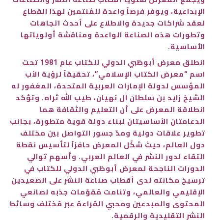
الإبداعية، ويوفر فرصاً واعدة للمُنتمين لهذا القطاع
لعقد شراكات جديدة والاطلاع على أحدث اتجاهات
وتطورات هذه الصناعة الواعدة ومناقشة أولوياتها
الأساسية.
انطلق معرض أبوظبي الدولي للكتاب عام 1981 تحت
اسم “معرض الكتاب الإسلامي”، تحقيقاً لرؤية الأب
المؤسس لدولة الإمارات العربية المتحدة، المغفور له
الشيخ زايد بن سلطان آل نهيان، طيب الله ثراه. وتؤكد
انطلاقة المعرض على أن التعليم والثقافة هما
الدعامتان الأساسيتان لبناء دولة قوية متطورة، بجانب
تطوير علاقات دولية ومدّ جسور التواصل بين مختلف
دول العالم، حيث شكّل المعرض حافزاً لتأسيس نقطة
التقاء لدور النشر في العالم العربي. وأسهم توالي
الدورات الناجحة لمعرض أبوظبي الدولي للكتاب في
ترسيخ مكانته لدى أقطاب صناعة النشر على الصعيدين
الإقليمي والعالمي، وتنامت مُقوّمات جذبه لصانعي
المحتوى والمبدعين ومحبي القراءة عبر مُختلف وسائط
النشر التقليدية والرقمية.