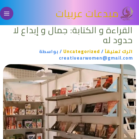
خطي
مبدعات عربيات
لى
لمحتوى
القراءة و الكتابة: جمال و إبداع لا
حدود له
اترك تعليقاً
/
Uncategorized
/ بواسطة
creativearwomen@gmail.com