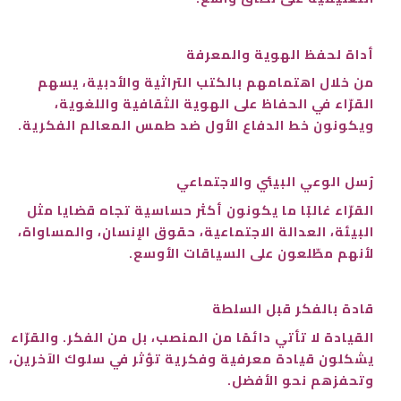
أداة لحفظ الهوية والمعرفة
من خلال اهتمامهم بالكتب التراثية والأدبية، يسهم
القرّاء في الحفاظ على الهوية الثقافية واللغوية،
ويكونون خط الدفاع الأول ضد طمس المعالم الفكرية.
رُسل الوعي البيئي والاجتماعي
القرّاء غالبًا ما يكونون أكثر حساسية تجاه قضايا مثل
البيئة، العدالة الاجتماعية، حقوق الإنسان، والمساواة،
لأنهم مطّلعون على السياقات الأوسع.
قادة بالفكر قبل السلطة
القيادة لا تأتي دائمًا من المنصب، بل من الفكر. والقرّاء
يشكلون قيادة معرفية وفكرية تؤثر في سلوك الآخرين،
وتحفزهم نحو الأفضل.