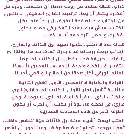
كتاب، هناك قطعة من روحه تنتظر أن تُكتشف، وجزء من
أفكاره ينتظر أن يُعاد ترتيبه. القارئ الحقيقي لا ينتهي
من الكتاب عند الصفحة الأخيرة، بل يبدأ منه. يظل
الكتاب يعيش فيه، يعيد التفكير في جمله، يحاور
أفكاره، ويحمل أثره معه أينما ذهب.
هناك لغة لا تُكتب، لكنها تُفهم بين الكاتب والقارئ.
الكاتب يبعث برسالة قد لا يدرك تمامًا مداها، والقارئ
يتلقاها بطريقة قد لا تخطر ببال الكاتب. لكنهما
يلتقيان في نقطةٍ واحدة: الإحساس العميق بأن هذا
العالم الورقي أكثر صدقًا من العالم الواقعي أحيانًا.
القراءة والكتابة لا تنفصلان. الأولى تُغذي الثانية،
والثانية تُشعل نيران الأولى. الكاتب الجيد قارئٌ نهم،
والكاتب الذي لا يقرأ كالسفينة التي بلا بوصلة. وكل
قارئ، في لحظة ما، يودّ أن يكتب، أن يُجرب أن يكون
الطرف الآخر من هذه المعادلة السحرية.
الكتب ليست أشياء ميتة، بل كائنات حيّة تتنفس داخلنا،
تُغيرنا بهدوء، تصنع ثورة صغيرة في وعينا دون أن نشعر.