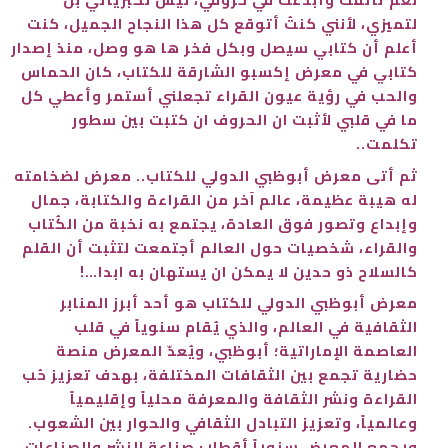
لتميزي، لأنني كنتُ أتوقع كل هذا النجاح الجميل، كنت
أعلم أن كتابي سيصل وبكل فخر ها هو وصل، منذ إصدار
كتابي في معرض إكسبو الشارقة للكتاب، كان الحماس
والحب في رؤية عيون القراء تجعلني أستمر وأعطي كل
ما في قلبي لأثبت ان الحروف ان كتبت بين سطور
تكلمت..
ثم أتى معرض أبوظبي الدولي للكتاب.. معرض لضخامته
له هيبة عظيمة، عالم آخر من القراءة والكتابة، جمال
وإبداع وتصور فوق العادة، يجتمع به نخبة من الكُتاب
والقراء، شخصيات حول العالم أجتمعت لتثبت أن القلم
كالسلاح ذو حدين لا يمكن ان يستهان به ابدا…!
معرض أبوظبي الدولي للكتاب هو أحد أبرز المنابر
الثقافية في العالم، والذي يُقام سنوياً في قلب
العاصمة الإماراتية؛ أبوظبي، ويُعدّ المعرض منصة
حضارية تجمع بين الثقافات المختلفة، بهدف تعزيز حُب
القراءة ونشر الثقافة والمعرفة محلياً وإقليمياً
وعالمياً، وتعزيز التبادل الثقافي والحوار بين الشعوب.
ويجمع المعرض سنوياً أقطاب صناعة النشر والصناعات