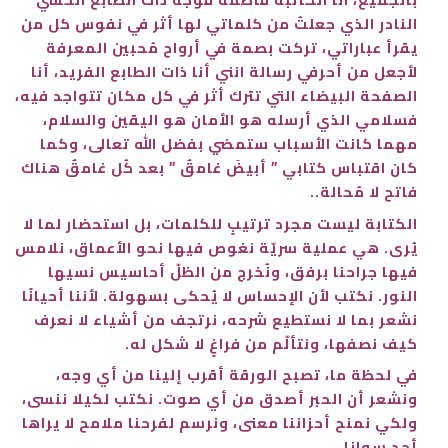
النادر الذي جعلتُ من كلماتي لها أثر في نفوس كل من
يقرأ عباراتي، تركت بصمة في أرواح مُحبين المعرفة
لأجعل من أحرفي رسالة انني أنا ذات الطابع الفريد، أنا
الصفحة البيضاء التي تترك أثر في كل مكان تتواجد فيه،
فسلامي الذي أرسله هو الأمان هو اليقين والسلام،
مهما كانت الأسباب ستمضي بفضل الله تعالى، وكما
كان اقتباس كتابي ” أبيضَ غامقٌ ” بعد كُل غامقٌ هناك
فاتح لا مُحالة..
الكتابة ليست مجرد ترتيبٍ للكلمات، بل استحضار لما لا
يُرى. هي عملية سريّة نغوص فيها نحو الأعماق، نلامس
فيها جراحنا برفق، ونُخرج من الظلّ أحاسيس نسيها
النور. نكتب لأن الإحساس لا يُحكى بسهولة. لأننا أحيانًا
نشعر بما لا نستطيع شرحه، نرتجف من أشياء لا نعرف
كيف نصفها، ونتألّم من فراغٍ لا شكل له.
في لحظة ما، تصبح الورقة أقرب إلينا من أي وجه،
ونشعر أن الحبر أصدق من أي صوت. نكتب لكيلا ننسى،
ولكي نمنح أحزاننا معنى، ونرسم لفرحنا ملامح لا يراها
أحد سوانا.