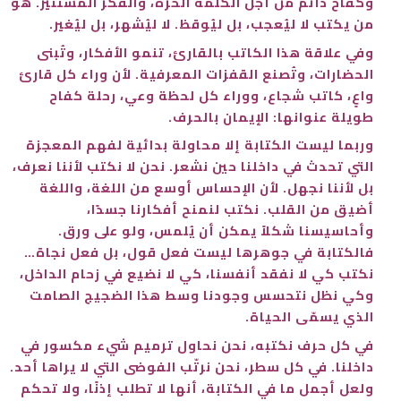
وكفاح دائم من أجل الكلمة الحرة، والفكر المستنير. هو
من يكتب لا ليُعجب، بل ليُوقظ. لا ليُشهر، بل ليُغير.
وفي علاقة هذا الكاتب بالقارئ، تنمو الأفكار، وتُبنى
الحضارات، وتُصنع القفزات المعرفية. لأن وراء كل قارئ
واعٍ، كاتب شجاع، ووراء كل لحظة وعي، رحلة كفاح
طويلة عنوانها: الإيمان بالحرف.
وربما ليست الكتابة إلا محاولة بدائية لفهم المعجزة
التي تحدث في داخلنا حين نشعر. نحن لا نكتب لأننا نعرف،
بل لأننا نجهل. لأن الإحساس أوسع من اللغة، واللغة
أضيق من القلب. نكتب لنمنح أفكارنا جسدًا،
وأحاسيسنا شكلاً يمكن أن يُلمس، ولو على ورق.
فالكتابة في جوهرها ليست فعل قول، بل فعل نجاة…
نكتب كي لا نفقد أنفسنا، كي لا نضيع في زحام الداخل،
وكي نظل نتحسس وجودنا وسط هذا الضجيج الصامت
الذي يسمّى الحياة.
في كل حرف نكتبه، نحن نحاول ترميم شيء مكسور في
داخلنا. في كل سطر، نحن نرتّب الفوضى التي لا يراها أحد.
ولعل أجمل ما في الكتابة، أنها لا تطلب إذنًا، ولا تحكم