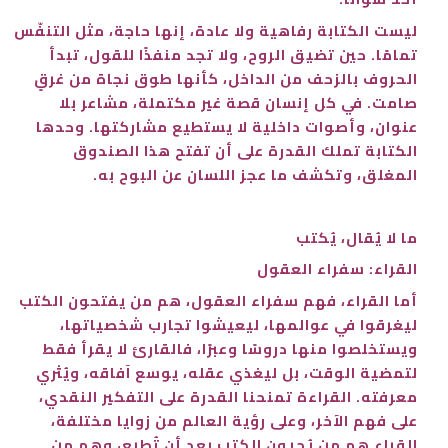
ليست الكتابة رفاهية ولا عادة، إنها حاجة، مثل التنفّس
تمامًا. حين تضيق الروح، ولا تجد منفذًا للقول، تبدأ
الحروف بالزحف من الداخل، كأنها طوق نجاة من غرقٍ
صامت. في كل إنسان قصة غير مكتملة، مشاعر بلا
عنوان، وأصوات داخلية لا يستطيع مشاركتها. وحدها
الكتابة تملك القدرة على أن تفتح هذا الصندوق
المغلق، وتكشف ما عجز اللسان عن البوح به.
ما لا يُقال، يُكتب
القراء: سفراء العقول
أما القراء، فهم سفراء العقول، هم من يفتحون الكتب
ليغرقوا في عوالمها، ليعيشوا تجارب شخصياتها،
ويستخلصوا منها دروسًا وعبرًا، فالقارئ لا يقرأ فقط
لتمضية الوقت، بل ليغذي عقله، يوسع آفاقه، ويُثري
معرفته. القراءة تمنحنا القدرة على التفكير النقدي،
على فهم الآخر، وعلى رؤية العالم من زوايا مختلفة،
القراء هم من يُحيون الكتب بعد أن تُطبع، وهم من