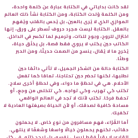
لقد كانت بداياتي في الكتابة عبارة عن كلمة واحدة،
ومن الكلمة وُلدت الكتابة، ومن الكتابة نشأ ذلك العالم
الموازي الذي لا يُرى بالعين، بل يُحس بالقلب ويُفهم
بالعقل. الكتابة ليست مجرد حروف تُسطر على ورق، إنها
اختزال للروح، وبوح للذات، وترميم لما تكسر في الداخل.
الكاتب حين يكتب لا يروي فقط قصة، بل يخلُق حياة،
يُخرج ما لا يُقال، ينسج من الصمت حديثًا، ومن الحبر
وطنًا.
الكتابة حالة من السُكر الجميل، لا تأتي دائمًا حين
نطلبها، لكنها تحضر حين تحتاجنا، تمامًا كما تفعل
الأحلام. هي في لحظةٍ ما دواء، وفي لحظةٍ أخرى سلاح.
تكتب كي تهرب، وكي تواجه. كي تتخلص من وجعٍ، أو
تحفظ فرحًا. تكتب لأنك لا تجد في العالم الواقعي
مساحة كافية لصدقك، أو لأن الحياة بصيغتها العادية لا
تكفيك.
أما القُرّاء، فهم مسافرون من نوع خاص. لا يحملون
حقائب، لكنهم يحملون خيالًا واسعًا وشغفًا لا ينتهي.
القارئ لا يقرأ فقط ليسلي نفسه، بل ليجد ذاته. في كل