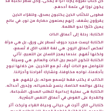
كل كتاب نقرؤه يترك أثرًا لا يُمحى، وكل سطر نكتبه قد
يكون نورًا في عتمة أحدهم.
فطوبى للكتّاب الذين يكتبون بصدق، وللقرّاء الذين
يقرؤون بشغف. إنهم يصنعون حضارة من نور، في عالمٍ
يميل كثيرًا نحو الظلمة.
الكتابة: رحلة إلى أعماق الذات
الكتابة ليست مجرد حروف تُسطر على ورق، بل هي مرآة
تعكس أعماق الروح. هي لغة القلب التي لا تُسمع،
ولكنها تُفهم. عندما يعجز اللسان عن التعبير، تأتي
الكتابة لتكون الجسر بين الذات والعالم. هي وسيلة
للتواصل مع الذات أولًا، ثم مع الآخرين. من خلالها نبوح
بأحلامنا، نواجه مخاوفنا، ونشارك أفراحنا وأحزاننا.
الكاتب لا يكتب فقط ليُسمع صوته، بل ليُفهم. هو
يخلق عوالمه الخاصة، ينسج شخصياته، ويُحيي أحداثه.
الكتابة هي عملية إبداعية تتطلب الصدق، الشجاعة،
والقدرة على الغوص في أعماق النفس البشرية.
كتاباتي التي أثرت في حياتي وحياة القراء وتركت أثر
بالجميع، انا الكاتبة فاطمة قوجة ذات الطابع الحسي