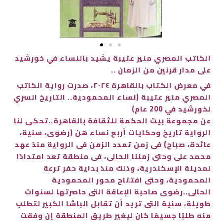
الكاتب المصري منير عتيبة يشيد بالنساء في خورشيد
على مدار قرنين من الزمان ..
في معرض الكتاب بالقاهرة ٢٠٢٤، صدرت رواية الكاتب
المصري منير عتيبة (نساء المحمودية.. التاريخ السري
لخورشيد في 200 عام)
عن مجموعة بيت الحكمة للثقافة بالقاهرة..
تحكي لنا
الرواية تاريخ وحكايات أربع نساء هن (رضوى، سنية،
عائدة، صباح) في زمن تمدد الزمن في الرواية منذ عهد
محمد علي وحتى زمننا الحالي، في منطقة تعد امتدادًا
لمدينة الإسكندرية، وذلك منذ بداية حفر ترعة
المحمودية، وحتى افتتاح محور المحمودية
الحالي..
رضوى صاحبة الإعاقة التي حاصرتها لسنوات
طويلة، سنية التي تريد أن تقابل الباشا الكبير لتطلب
منه طلبًا جسيمًا كان ليغير طريق المنطقة إن وفقت