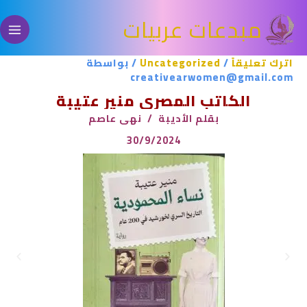
خطي
مبدعات عربيات
لى
لمحتوى
اترك تعليقاً
/
Uncategorized
/ بواسطة
creativearwomen@gmail.com
الكاتب المصري منير عتيبة
بقلم الأديبة / نهى عاصم
30/9/2024