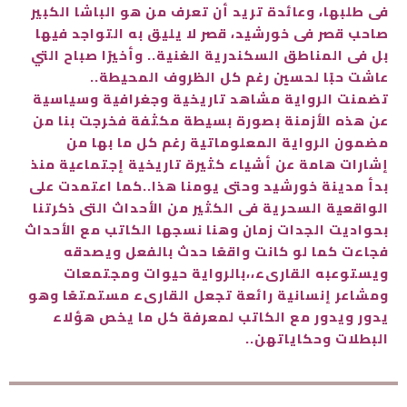
في طلبها، وعائدة تريد أن تعرف من هو الباشا الكبير
صاحب قصر في خورشيد، قصر لا يليق به التواجد فيها
بل في المناطق السكندرية الغنية.. وأخيرًا صباح التي
عاشت حبًا لحسين رغم كل الظروف المحيطة..
تضمنت الرواية مشاهد تاريخية وجغرافية وسياسية
عن هذه الأزمنة بصورة بسيطة مكثفة فخرجت بنا من
مضمون الرواية المعلوماتية رغم كل ما بها من
إشارات هامة عن أشياء كثيرة تاريخية إجتماعية منذ
بدأ مدينة خورشيد وحتى يومنا هذا..
كما اعتمدت على
الواقعية السحرية في الكثير من الأحداث التي ذكرتنا
بحواديت الجدات زمان وهنا نسجها الكاتب مع الأحداث
فجاءت كما لو كانت واقعًا حدث بالفعل ويصدقه
ويستوعبه القارىء،،
بالرواية حيوات ومجتمعات
ومشاعر إنسانية رائعة تجعل القارىء مستمتعًا وهو
يدور ويدور مع الكاتب لمعرفة كل ما يخص هؤلاء
البطلات وحكاياتهن..