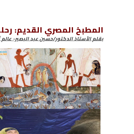
المطبخ المصري القديم: رحلة
بقلم الأستاذ الدكتور/حسين عبد البصير- عالم آ