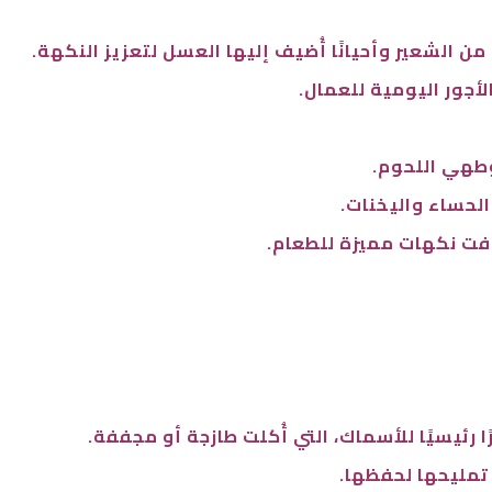
 الشعير وأحيانًا أُضيف إليها العسل لتعزيز النكهة.
أجور اليومية للعمال.
 وطهي اللحوم.
لحساء واليخنات.
افت نكهات مميزة للطعام.
 رئيسيًا للأسماك، التي أُكلت طازجة أو مجففة.
تمليحها لحفظها.