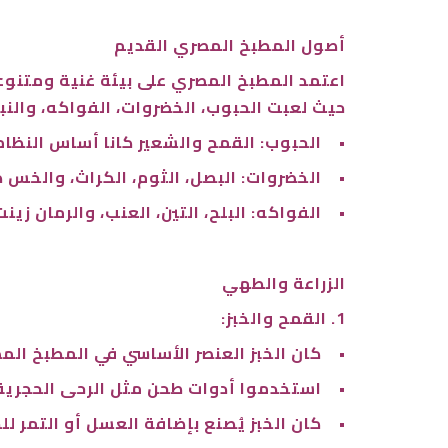
أصول المطبخ المصري القديم
اعتمد المطبخ المصري على بيئة غنية ومتنوعة،
حيث لعبت الحبوب، الخضروات، الفواكه، والنبات
•
الحبوب: القمح والشعير كانا أساس النظام 
•
الخضروات: البصل، الثوم، الكراث، والخس
•
الفواكه: البلح، التين، العنب، والرمان ز
الزراعة والطهي
1. القمح والخبز:
•
كان الخبز العنصر الأساسي في المطبخ ال
•
استخدموا أدوات طحن مثل الرحى الحجرية
•
كان الخبز يُصنع بإضافة العسل أو التمر 