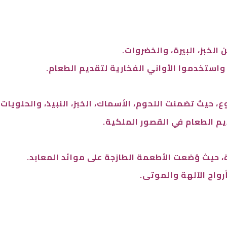
الخبز، البيرة، والخضروات.
، واستخدموا الأواني الفخارية لتقديم الطعام.
، حيث تضمنت اللحوم، الأسماك، الخبز، النبيذ، والحلويات.
م الطعام في القصور الملكية.
ة، حيث وُضعت الأطعمة الطازجة على موائد المعابد.
واح الآلهة والموتى.