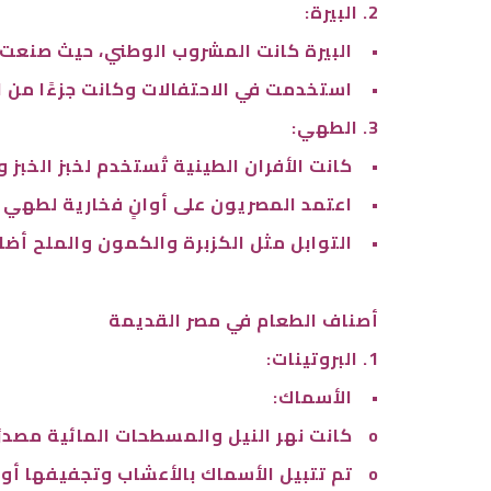
2. البيرة:
•
البيرة كانت المشروب الوطني، حيث صنعت من
•
استخدمت في الاحتفالات وكانت جزءًا من ال
3. الطهي:
•
كانت الأفران الطينية تُستخدم لخبز الخبز
•
اعتمد المصريون على أوانٍ فخارية لطهي ا
•
التوابل مثل الكزبرة والكمون والملح أض
أصناف الطعام في مصر القديمة
1. البروتينات:
•
الأسماك:
o
كانت نهر النيل والمسطحات المائية مصدرًا
o
تم تتبيل الأسماك بالأعشاب وتجفيفها أو 