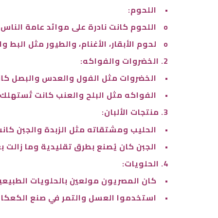
•
اللحوم:
o
اللحوم كانت نادرة على موائد عامة الناس، 
o
لحوم الأبقار، الأغنام، والطيور مثل البط وال
2. الخضروات والفواكه:
•
الخضروات مثل الفول والعدس والبصل كا
•
الفواكه مثل البلح والعنب كانت تُستهلك 
3. منتجات الألبان:
•
الحليب ومشتقاته مثل الزبدة والجبن كانت 
•
الجبن كان يُصنع بطرق تقليدية وما زالت 
4. الحلويات:
•
كان المصريون مولعين بالحلويات الطبيعي
•
استخدموا العسل والتمر في صنع الكعكات