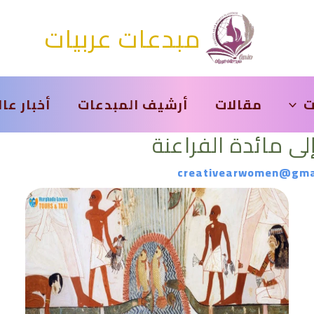
مبدعات عربيات
ت
مقالات
أرشيف المبدعات
أخبار عا
لى مائدة الفراعنة
creativearwomen@gma