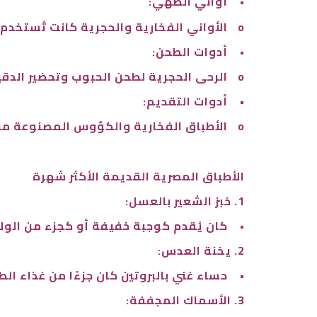
•
أواني الطهي:
o
الأواني الفخارية والحجرية كانت تُستخدم
•
أدوات الطحن:
o
الرحى الحجرية لطحن الحبوب وتحضير الدق
•
أدوات التقديم:
o
الأطباق الفخارية والكؤوس المصنوعة من
الأطباق المصرية القديمة الأكثر شهرة
1. خبز الشعير بالعسل:
•
كان يُقدم كوجبة خفيفة أو كجزء من الولا
2. يخنة العدس:
•
حساء غني بالبروتين كان جزءًا من غذاء الط
3. الأسماك المجففة: