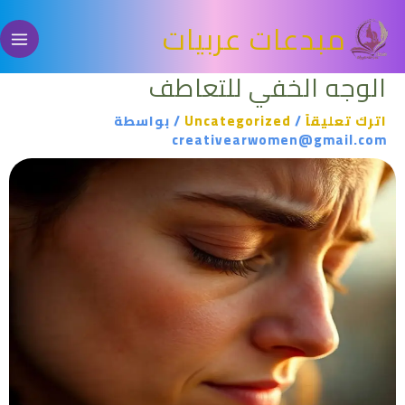
خطي
مبدعات عربيات
لى
لمحتوى
الوجه الخفي للتعاطف
اترك تعليقاً
/
Uncategorized
/ بواسطة
creativearwomen@gmail.com