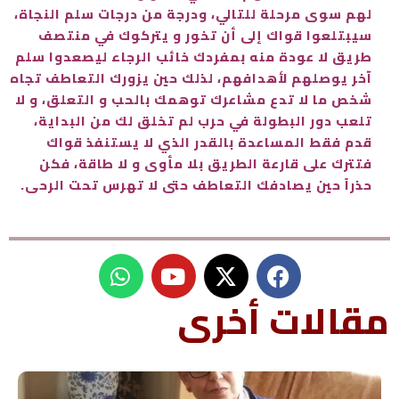
لهم سوى مرحلة للتالي، ودرجة من درجات سلم النجاة،
سيبتلعوا قواك إلى أن تخور و يتركوك في منتصف
طريق لا عودة منه بمفردك خائب الرجاء ليصعدوا سلم
آخر يوصلهم لأهدافهم، لذلك حين يزورك التعاطف تجاه
شخص ما لا تدع مشاعرك توهمك بالحب و التعلق، و لا
تلعب دور البطولة في حرب لم تخلق لك من البداية،
قدم فقط المساعدة بالقدر الذي لا يستنفذ قواك
فتترك على قارعة الطريق بلا مأوى و لا طاقة، فكن
حذراً حين يصادفك التعاطف حتى لا تهرس تحت الرحى.
W
Y
h
o
u
a
مقالات أخرى
t
t
s
u
a
b
p
e