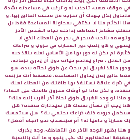
ذلك التعاطف الذي يولد بداخلك تجاه شخص آخر تراه
في موقف صعب، تنجذب له و ترغب في مساعدته بشدة
فتحاول بكل جهدك أن تخرجه من محنته العالق بها، و
هنا الكثير منا لا يكتفي بمحاولة المساعدة فقط بل
تنقلب مشاعر التعاطف بداخله تجاه الشخص الآخر
وتوهمه بالحب فيبحر في بحر من العطاء الذي لا
ينتهي و هو يلعب دور المحارب في حروب و صراعات
كثيرة لم يكن له دور بها من الأساس لعله ينقذ حبه
من القتل ، صراع يقتحم حياته دون أن يدري تبعاته،
ودور منقذ لغريق لم يبحث عن طوق نجاته بيده، هو
فقط عالق بمن يحاول المساعدة، فتسقط أنت فريسة
في شرك علاقة تستنفذ بها طاقتك من العطاء لعلك
تنقذه، و لكن ماذا لو أوشك مخزون طاقتك على النفاذ؟
و ماذا لو وجد الغريق طوق نجاة آخر أقرب إليه منك؟
هنا يجب أن تسأل نفسك هل سيختارك منقذه؟ هل
سيكمل حروبه خلف ذراعك يحتمي بك؟ هل سيتمسك
بك محارباً و حامياً له؟ أم سينسحب نحو اتجاه أفضل؟
و هنا يظهر الوجه الآخر من التعاطف، وجه يخبرك
بحقيقة استغلالهم لك لكي ينجو و ما أنت بالنسبة