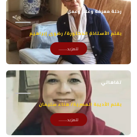
a
b
p
e
رحلة معرفة وعلم وعمل
p
بقلم الأستاذة الدكتورة/ رضوى إبراهيم
للمزيد.......
تفاهاتي
بقلم الأديبة المصرية/ هناء سليمان
للمزيد.......