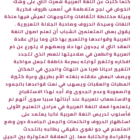
كلما كتبت عن اللغة العربية شعرت أنني على وشك
الخوض في لجج متلاطمة في أصعب ظروف فكرية
وبيئة مختلطة الثقافات والتوجهات تعيش فيها ملكة
اللغات وسيدة الحروف وصاحبة الجلالة التعبيرية .
يقول بعض المتعلمين الشباب أن تعلم اصول اللغة
العربية وقواعدها والتعبير بها كان وما يزال عقدة
العقد التي لا يجدون لها حلا وبعضهم لا يتورع عن ذم
العربية والطعن في صلاحيتها للعصر الذي تتجدد
افكاره وتتغير ثوابته بسرعة خاطفة تجعل مواكبة
التغيير احيانا ضربا من اللهاث والجري في المكان
ويصف البعض علاقته بلغته الأم بطريق وعرة كثيرة
المطبات والعقبات ويسهب في نعت قواعدها بالجمود
والصعوبة وعدم الجدوى ولا أجد لهذا الاستقباح
والاستصعاب للعربية عند أبنائها سببا سوى أنهم لم
يتعلموا فعلا اللغة العربية في مراحل التعليم الأولى
فأسلوب تدريس اللغة العربية غالبا يعتمد على
استظهار الحروف والكلمات والجمل الجامدة دون وضع
المتعلم في جو لغوي حقيقي يطالبه بالتحدث
والقراءة والكتابة معا .إن العلاقة المتوترة بين الجيل