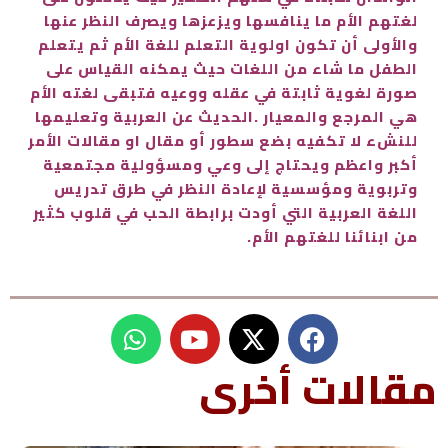
لغتهم الأم ما ينافسها ويزعزها ويصرف النظر عنها
والأولى أن تكون اولوية التعلم للغة الأم ثم يتعلم
الطفل ما شاء من اللغات حيث يمكنه القياس على
صورة لغوية ثابتة في عقله ووعيه فتبقى لغته الأم
هي المرجع والمعيار .الحديث عن العربية وتعليمها
للنشء لا تكفيه بضع سطور أو مقال او مقالات الأمر
أكبر واعظم ويحتاج إلى وعي ومسؤولية مجتمعية
وتربوية ومؤسسية لإعادة النظر في طرق تدريس
اللغة العربية التي أودت برابطة الحب في قلوب كثير
من ابنائنا للغتهم الأم.
W
Y
h
o
u
a
مقالات أخرى
t
t
s
u