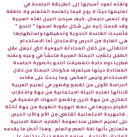
ولغته تعود أسبابها إلى الطريقة الجامدة في
تعليمها حيث لا روح فيما يتعلمه المتعلم ولا عاطفة
ولا تلمس للجمال .كيف سيحب الجيل لغته العربية
وقد قدمت إليه على شكل عقوبة اسمها ” النحو ”
فأصبحت القاعدة النحوية وتحفيظها واستظهارها
هي الغاية من الدرس والامتحان أما الاستخدام
التلقائي من خلال المحادثة اليومية التي تجعل عقل
الطفل يتشرب الجملة العربية فتنشأ في وعيه وعقله
فطريا دوه حاجة لتفصيلات النحو بالصورة الجامدة
المعتادة حينها سيتعرف مكونات الجملة من خلال
الاستخدام وليس العكس. وما يحدث على مقاعد
الدراسة الأولى من تقصير وقصور في تعليم العربية
لأبنائها تغذيه البيئة الاجتماعية من جهة والاغتراب
الفكري من جهة اخرى وتقصير الجهات الإعلامية في
القيام بدورها في حفظ الهوية اللغوية من جهة ثالثة
. فالبهرجة الاجتماعية تقتضي من الأم والأب الحرص
على تعليم الطفل منذ نعومة أظفاره اللغة الاجنبية
متعللين بأنها لغة العصر والعلم . وهذا أخطر ما يقدمه
الوالدان للأبناء في سنهم الصغير حيث يدخلون على