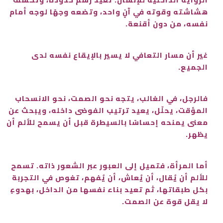
هشاشته وقوته في آنٍ واحد، وتضعه وجهًا لوجه أمام
نفسه، من دون أقنعة.
غير أن مسار التعافي لا يسير بالإيقاع نفسه لدى
الجميع.
فالرجل، في الغالب، يتجه نحو الصمت، نحو الانسحاب
المؤقت، يحلّل، يعيد ترتيب الفوضى داخله، ويبحث عن
معنى يمنحه إحساسًا بالسيطرة قبل أن يسمح للألم أن
يظهر.
أما المرأة، فتميل إلى العبور عبر الشعور ذاته. تسمح
للألم أن يُقال، أن يُعاش، أن يُفهم، تغوص في التجربة
بكل طبقاتها، ثم تعيد بناء نفسها من الداخل، بهدوءٍ
لا يقل قوة عن الصمت.