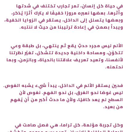
في حياة كل إنسان، تمر تجارب تختلف في شدتها
وأثرها. بعضها نعبره مرورًا خفيفًا لا يترك أثرًا يُذكر،
وبعضها يتسلل إلى الداخل، يستقر في الزوايا الخفية،
ويبدأ بصمتٍ في إعادة ترتيبنا من حيث لا ننتبه.
الألم ليس مجرد حدثٍ يقع ثم ينتهي، بل طبقة وعي
تتكوّن، ومساحة داخلية جديدة تتشكل، تغيّر نظرتنا
لأنفسنا، وتعيد تعريف علاقتنا بالحياة، وبالزمن، وبما
نحتمله.
فحين يستقر الألم في الداخل، يبدأ شيء يشبه الغوص.
ليس غوصًا نحو الغرق، بل نحو الفهم. نغوص لأن
السطح لم يعد كافيًا، ولأن ما حدث أكبر من أن يُفهم
من بعيد.
وكل تجربة مؤلمة، كل تراما، هي فصل صامت في
الرواية الداخلية للإنسان. تعيد رسم حدوده، وتكشف