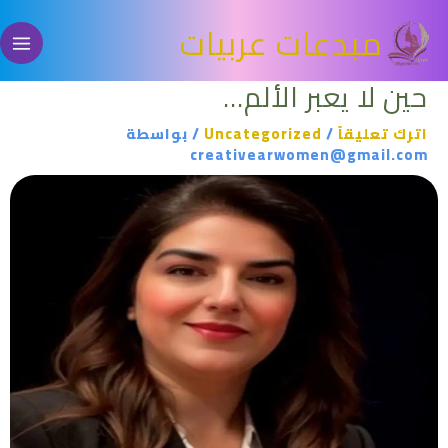
خطي
مبدعات عربيات
لى
لمحتوى
حين لا يعبر الألم…
اترك تعليقاً
/
Uncategorized
/ بواسطة
creativearwomen@gmail.com