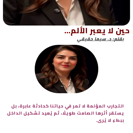
حين لا يعبر الألم…
بقلم: د. سيما حقيقي
التجارب المؤلمة لا تمر في حياتنا كحادثة عابرة، بل
يستقر أثرها الصامت طويلًا، ثم يُعيد تشكيل الداخل
ببطءٍ لا يُرى.