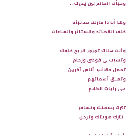
وخبأت العالم بين يديك ..
وها أنا ذا مازلت مختبئة
خلف القصائد والستائر والساعات
وأنت هناك تجرجر الريح خلفك
وتسبب لى فوضى وزحام
تحمل حقائب أناس آخرین
وتعلق أسمائهم
على رايات الكلام
تترك بسمتك وتسافر
تترك هويتك وترحل