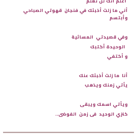
أعلم أنك لن تعلم
أني ما زلت أخبئك في فنجان قهوتي الصباحي
وأبتسم
وفي قصيدتي المسائية
الوحيدة أكتبك
و أكتفي
أنا ما زلت أخبئك عنك
يأتي زمنك ويذهب
ويأتي اسمك ويبقى
كنزي الوحيد فى زمن الفوضى..