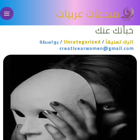
خطي
مبدعات عربيات
لى
لمحتوى
خبأتك عنك
اترك تعليقاً
/
Uncategorized
/ بواسطة
creativearwomen@gmail.com