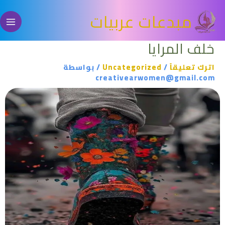
خطي
مبدعات عربيات
لى
لمحتوى
خلف المرايا
اترك تعليقاً
/
Uncategorized
/ بواسطة
creativearwomen@gmail.com