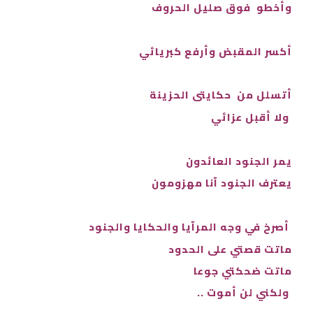
وأخطو فوق صليل الحروف
أكسر المقبض وأرفع كبريائي
أتسلل من حكايتى الحزينة
ولا أقبل عزائي
يمر الجنود العائدون
يعترف الجنود آنا مهزومون
أصرخ في وجه المرآيا والحكايا والجنود
ماتت قصتي على الحدود
ماتت ضحكتي جوعا
ولكني لن أموت ..