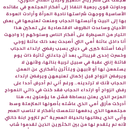
وحاولت قوى رجعية النفاذ إلى أفكار المجتمع في عقائده
الأساسية ووجهت شراستها ناحية المرأة وأرادت العودة
بها إلى البيت وألبستها الحجاب ومنعت تعليمها في بعض
الأحيان وساعدت الظروف الاقتصادية على تمكين هذا
التيار من السيطرة على أفكار الناس وسلوكهم إذ واجهت
أنا داخل عائلة أُمي التي أصبحت بعد ذلك عائلة زوجي
أيضا أسئلة كبرى في ديني بسبب رفضي ارتداء الحجاب
وخسرت إحدى قريباتي بعد أن جاءتني ثائرة ذات يوم
قائلة إنني عقبة في سبيل تربية بناتها، ولأنهن لا
يستمعن لها أو لأبيهن ويتأثرن بأفكاري عن العمل
ويرفضن الزواج قبل إكمال تعليمهن ويرفضن ارتداء
الحجاب لأنك لا ترتدينه.. ورغم أني لم أحرض أحدا على
رفض الزواج أو ارتداء الحجاب فقد كنت في ذاتي النموذج
المزعج الذي يعلن ببساطة فشل ما يؤمنون به، هنا
أدركت مأزق أمي الذي عاشته بأصولها المتزمتة وسط
مجتمعها الذي يدفعها للتمسك بأفكار لا تناسب العصر
وأبي الذي يطالبها بالحياة العصرية “لم تتزوج ابنة خالتي
لأنه لم يتقدم لها من بين الكثيرين الذين تقدموا شاب