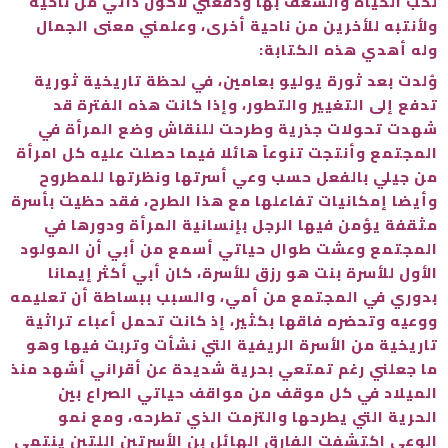
لحب الحياة والشغف بها ودفعني لأكون ذاتي من ناحية
ولأنتبه للأخرين من ناحية أخرى، وعلمني معنى الجمال
وله أهدي هذه الكتابة:
وُلدت بعد ثورة يوليو بعامين، في لحظة تاريخية ثورية
تدفع إلى التغيير والتطور، وإذا كانت هذه الفترة قد
شهدت تحولات جذرية وطرحت للنقاش وضع المرأة في
المجتمع وأنتجت تنوعاً هائلا فيما حصلت عليه كل امرأة
من جيلي بالفعل حسب وعي أسرتها ونظرتها للمطروح
وأيضا إمكانيات تفاعلها مع هذا الطرح، فقد حظيت بأسرة
مثقفة يؤمن فيها الرجل بإنسانية المرأة ودورها في
المجتمع وعشت طوال حياتي أسمع من أبي أن المولود
الأول للأسرة بنت هو رزق للأسرة، كان أبي أكثر إيمانا
بدوري في المجتمع من أمي، والسبب ببساطة أن تعليمه
ووعيه وتحضره فاقها بكثير، إذ كانت تحمل أعباء تراثية
تاريخية من الأسرة الريفية التي نشأت وتربت فيها وهو
ما جعلني رغم تمتعي بحرية شديدة عن أقراني أشهد منذ
الميلاد في كل موقف من مواقف حياتي الصراع بين
الحرية التي يطرحها والتزمت الذي تطرحه، ومع نمو
الوعي اكتشفت الفارق الهائل بن الأسرتين اللتين ينتمي