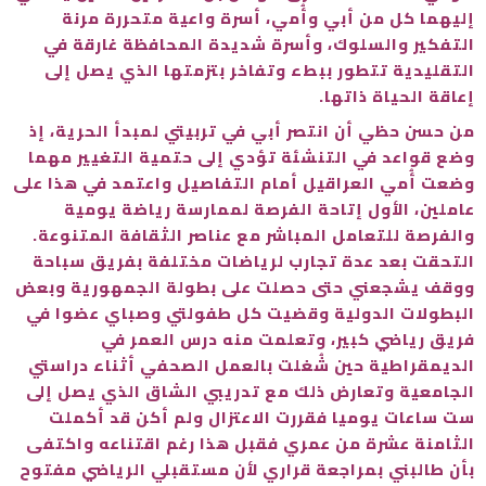
إليهما كل من أبي وأُمي، أسرة واعية متحررة مرنة
التفكير والسلوك، وأسرة شديدة المحافظة غارقة في
التقليدية تتطور ببطء وتفاخر بتزمتها الذي يصل إلى
إعاقة الحياة ذاتها.
من حسن حظي أن انتصر أبي في تربيتي لمبدأ الحرية، إذ
وضع قواعد في التنشئة تؤدي إلى حتمية التغيير مهما
وضعت أُمي العراقيل أمام التفاصيل واعتمد في هذا على
عاملين، الأول إتاحة الفرصة لممارسة رياضة يومية
والفرصة للتعامل المباشر مع عناصر الثقافة المتنوعة.
التحقت بعد عدة تجارب لرياضات مختلفة بفريق سباحة
ووقف يشجعني حتى حصلت على بطولة الجمهورية وبعض
البطولات الدولية وقضيت كل طفولتي وصباي عضوا في
فريق رياضي كبير، وتعلمت منه درس العمر في
الديمقراطية حين شُغلت بالعمل الصحفي أثناء دراستي
الجامعية وتعارض ذلك مع تدريبي الشاق الذي يصل إلى
ست ساعات يوميا فقررت الاعتزال ولم أكن قد أكملت
الثامنة عشرة من عمري فقبل هذا رغم اقتناعه واكتفى
بأن طالبني بمراجعة قراري لأن مستقبلي الرياضي مفتوح