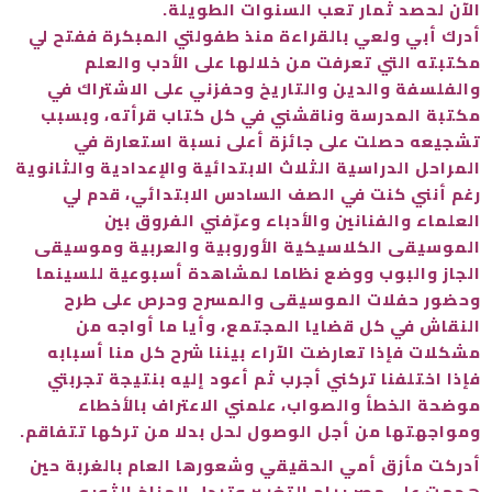
الآن لحصد ثمار تعب السنوات الطويلة.
أدرك أبي ولعي بالقراءة منذ طفولتي المبكرة ففتح لي
مكتبته التي تعرفت من خلالها على الأدب والعلم
والفلسفة والدين والتاريخ وحفزني على الاشتراك في
مكتبة المدرسة وناقشني في كل كتاب قرأته، وبسبب
تشجيعه حصلت على جائزة أعلى نسبة استعارة في
المراحل الدراسية الثلاث الابتدائية والإعدادية والثانوية
رغم أنني كنت في الصف السادس الابتدائي، قدم لي
العلماء والفنانين والأدباء وعرّفني الفروق بين
الموسيقى الكلاسيكية الأوروبية والعربية وموسيقى
الجاز والبوب ووضع نظاما لمشاهدة أسبوعية للسينما
وحضور حفلات الموسيقى والمسرح وحرص على طرح
النقاش في كل قضايا المجتمع، وأيا ما أواجه من
مشكلات فإذا تعارضت الآراء بيننا شرح كل منا أسبابه
فإذا اختلفنا تركني أجرب ثم أعود إليه بنتيجة تجربتي
موضحة الخطأ والصواب، علمني الاعتراف بالأخطاء
ومواجهتها من أجل الوصول لحل بدلا من تركها تتفاقم.
أدركت مأزق أمي الحقيقي وشعورها العام بالغربة حين
هجمت على مصر رياح التغيير وتبدل المناخ الثوري،