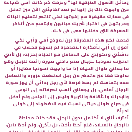
يماثل الأصول الطبقية لها” وعرفت كم كانت أُمي شجاعة
حين واجهت ذلك بل إنها لم تعد تفاجئني الآن حين تدخل
في معارك حقيقية مع إخوتها لكي تنتصر لتعليم البنات
وحريتهن في اختيار شريك حياتهن وابتسم حين أتذكر
المعركة التي دخلتها معي في ذلك.
قدمت لكم هذه المفارقة بين نموذج أمي وأبي لكي
أقول إن أبي بأفكاره التقدمية لم يسهم فحسب في
تنشئتي وتكويني على التعامل مع الحياة بحرية، بل لأنني
اعتبرته نموذجا للرجال صنع داخلي صورة رائعة للرجل وهو
ما جعلني طوال الحياة إذا ما واجهت نموذجا مغايرا أو
سلوكا فظا غير متحضر من رجل استطعت عبوره والتعامل
معه بتماسك لم يعط فرصة لأي رجل بدائي أن يهز صورة
الرجال أمامي، بل يجعلني أنسب تصرفاته إلى الوعي
والإدراك والثقافة والتربية وليس إلى الجنس ولم أدخل
في صراع طوال حياتي نسبت فيه الاضطهاد إلى كوني
امرأة.
أعترف أنني لا أكتمل بدون الرجل، فقد كنت محاطة
بالرجال بالميلاد، فلم أحظ بأخت، بل بأخين، ولم أحظ بابن،
بل بولدين، وأذكر حين نقل أبي للعمل قاضيا في ليبيا في