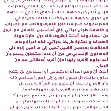
منتصف الستينات وعلم أن المستوى العلمي لمدرسة
البنين أعلى من مدرسة البنات ألحقني وأنا في السادسة
من عمري بمدرسة البنين وكنت الفتاة الوحيدة في
المدرسة وقد كسر هذا حاجز التعرف واللعب مع الصبيان،
واكتشفت طوال حياتي أنني أستسهل التعامل مع الرجل
عن النساء وقد أثبتت الظروف ذلك حين اخترت مهنة
الصحافة والكتابة طريقا لحياتي، فكم امرأة وسط
المثقفات بعددهن القليل تميل إلى ما أميل إليه على
المستوى الإنساني في حين أن عدد المثقفين يسمح بأن
أجد بينهم الأقرب ولهذا فإن أقرب أصدقائي هم من
الرجال.
أمنت أن وضع المرأة الاجتماعي أو السياسي لن يتغير
بحلول جزئية، بل بحلول تؤدي إلى تطور المجتمع كله
وأن الصراع لا يجب أن يكون بين المرأة والرجل بل
باتحادهما معا تجاه القوى التي تقهرهما معا.
وبعد.. هل يمكن أن أكون حرة في مجتمع ليس حراً؟
لقد أدركت منذ وقت مبكر أن الحياة ذاتها صراع بين
الحرية والقيد صراع يصيب أحيانا ويخيب أخرى دون أن