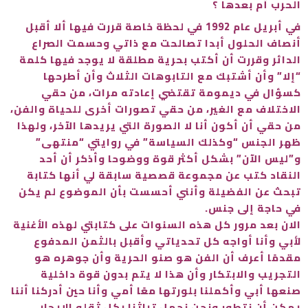
الحرب أم بعدها ؟
في أبريل عام 1992 في لحظة خاصة قررت فيها ألا أقبل
أنصاف الحلول أبدا تصالحت مع ذاتي وحسمت الصراع
الدائر وقررت أن أكتب بحرية مطلقة لا يوجد فيها كلمة
“إلا” وأن أشتبك مع التابوهات الثلاث وأن أطرحها
كسؤال في ديمومة تقتضي إعادته مرات، من حقي
الاختلاف مع الغير، من حقي تصورات أخرى للحياة والفن،
من حقي أن أكون أنا لا الصورة التي يريدها الآخر، ولهذا
ظهر الجنس “وكذلك السياسة” في روايتي “منتهى”
و”ليس الآن” بشكل أكثر قوة ووضوحا وأذكر أن أحد
النقاد كتب عن مجموعة قصصية سابقة لي أنها كتابة
تبحث عن الفضيلة وأنني أحسست بأن الموضوع لم يكن
في حاجة إلى جنس.
الان بعد مرور كل هذه السنوات على كتابتي لهذه الأغنية
لأبي وأنا أواجه كل تحدياتي وأقبل بالثمن المدفوع
مقدمًا أعرف أن الفن هو صنو الحرية وأن جوهره هو
التجريب والابتكار وأن هذا لا يتم بدون قوة داخلية
صنعها أبي وأكملنا بلورتها معًا أمي وأنا حين أدركنا أننا
يمكن أن نتطور ونحن نحمل تراثنا بكل ثقله الإيجابي