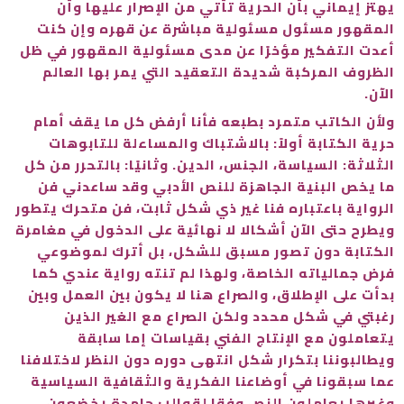
يهتز إيماني بأن الحرية تأتي من الإصرار عليها وأن
المقهور مسئول مسئولية مباشرة عن قهره وإن كنت
أعدت التفكير مؤخرًا عن مدى مسئولية المقهور في ظل
الظروف المركبة شديدة التعقيد التي يمر بها العالم
الآن.
ولأن الكاتب متمرد بطبعه فأنا أرفض كل ما يقف أمام
حرية الكتابة أولاً: بالاشتباك والمساءلة للتابوهات
الثلاثة: السياسة، الجنس، الدين. وثانيًا: بالتحرر من كل
ما يخص البنية الجاهزة للنص الأدبي وقد ساعدني فن
الرواية باعتباره فنا غير ذي شكل ثابت، فن متحرك يتطور
ويطرح حتى الآن أشكالا لا نهائية على الدخول في مغامرة
الكتابة دون تصور مسبق للشكل، بل أترك لموضوعي
فرض جمالياته الخاصة، ولهذا لم تنته رواية عندي كما
بدأت على الإطلاق، والصراع هنا لا يكون بين العمل وبين
رغبتي في شكل محدد ولكن الصراع مع الغير الذين
يتعاملون مع الإنتاج الفني بقياسات إما سابقة
ويطالبوننا بتكرار شكل انتهى دوره دون النظر لاختلافنا
عما سبقونا في أوضاعنا الفكرية والثقافية السياسية
وغيرها يعاملون النص وفقا لقوالب جامدة يخضعون