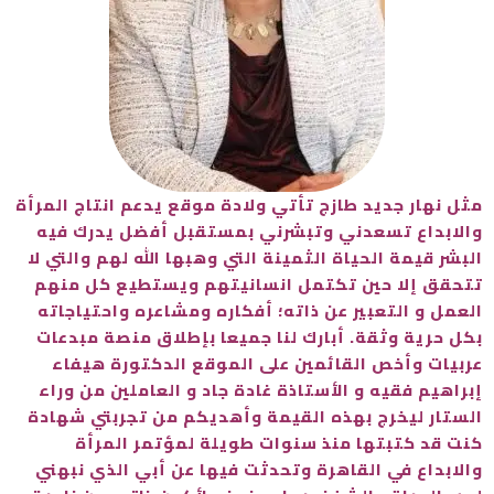
مثل نهار جديد طازج تأتي ولادة موقع يدعم انتاج المرأة
والابداع تسعدني وتبشرني بمستقبل أفضل يدرك فيه
البشر قيمة الحياة الثمينة التي وهبها الله لهم والتي لا
تتحقق إلا حين تكتمل انسانيتهم ويستطيع كل منهم
العمل و التعبير عن ذاته؛ أفكاره ومشاعره واحتياجاته
بكل حرية وثقة. أبارك لنا جميعا بإطلاق منصة مبدعات
عربيات وأخص القائمين على الموقع الدكتورة هيفاء
إبراهيم فقيه و الأستاذة غادة جاد و العاملين من وراء
الستار ليخرج بهذه القيمة وأهديكم من تجربتي شهادة
كنت قد كتبتها منذ سنوات طويلة لمؤتمر المرأة
والابداع في القاهرة وتحدثت فيها عن أبي الذي نبهني