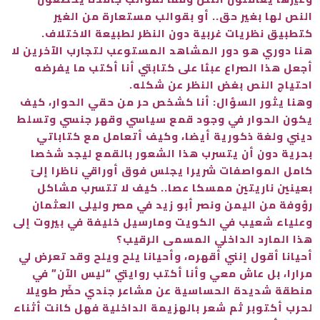
النص لها بغير حق.. أو بقوالب مستعارة من الغير
كتطبيق نظريات غربية دون النظر لطبيعة الاختلاف.
هنا دوري هو دور المشاهد المستوعب لتجارب الآخرين لا
أجعل هذا الصراع عبئا على كتابتي أنا أكتب ما يفرضه
احتياج النص بغض النظر عن شكله.
وهنا يثور السؤال: أنا كشخص حر من حقي الحوار، كيف
يكون الحوار في وجود قمع سياسي وقهر جنسي وتسلط
ديني ولغة ذكورية أيضا، وكيف أتعامل مع كتاباتي
بحرية دون أن يتسرب هذا الشعور بالقمع ليجد شخصا
كامل المواصفات شريرا يجلس فوق أوراقي ناظرا إلىّ
بعينين ناريتين ممسكا عصا.. كيف لا تتسرب مشاكل
رؤوفة من اليمن ونصر أبو زيد في مصر وليلى العثمان
وعلياء شعيب في الكويت ومارسيل خليفة في بيروت إلى
هذا المارد الداخلي المسمى الرقيب؟
أحيانا أقول إنني أقهره، وأحيانا يلح ويلح وقد تعرض لي
مرارا، بل عاش معي وأنا أكتب روايتي “ليس الآن” في
منطقة شديدة الحساسية عن مشاعر جندي حضّر طويلا
لحرب أكتوبر ثم شعر بالهزيمة الداخلية فهل كانت أثناء