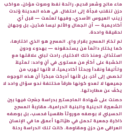
ماء مالح وشعر قديم، رائحة نفط وصوت مؤذن، مواكب
حزن تنقلب فجأة إلى احتفال. في هذه المدينة وُلدت
زينب العيوس الأسدي، وفيها تعلّمت — قبل أي
أكاديمية — أن الجمال والألم ليسا ضدّين، بل وجهان
لحقيقة واحدة.
لم تختر المسرح بقرار واعٍ. المسرح هو الذي اختارها،
كما يختار دائماً من يستحقونه — بهدوء ودون
استئذان. ومنذ ذلك الاختيار، راحت تبني علاقتها مع
الخشبة على أكثر من مستوى في آنٍ واحد: تمثيلاً
وتأليفاً ونقداً وبحثاً أكاديمياً، لا لأنها تهرب من
تخصص إلى آخر، بل لأنها أدركت مبكراً أن هذه الوجوه
جميعها لا تعدو كونها طرقاً مختلفة نحو سؤال واحد لا
يكفّ عن مطاردتها.
حصلت على شهادة الماجستير بدراسة جسّرت فيها بين
الشعيرة الدينية والبنية الدرامية، مقاربةً المسرح
الحسيني لا بوصفه موروثاً طقسياً فحسب، بل بوصفه
ذاكرة جمعية تحمل في طيّاتها أعمق ما في الإنسان
العراقي من حزن ومقاومة. كانت تلك الدراسة رحلة