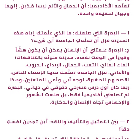
تعلّمه الأكاديميا: أن الجمال والألم ليسا ضدّين. إنهما
وجهان لحقيقة واحدة.
١ — البصرة التي صنعتكِ: ما الذي علّمتكِ إياه هذه
المدينة قبل أن تعلّمكِ الجامعة أي شيء؟
ج: البصرة علمتني أن الإنسان يمكن أن يكون هشّاً
وقوياً في الوقت نفسه. مدينة مليئة بالتناقضات؛
الماء المالح، التعب، الجمال، الإبداع، الحروب،
والأغاني. قبل الجامعة تعلّمت منها الإصغاء للناس،
لقصصهم الصغيرة، لوجه أبي وأمي المتعبَين، وهذا
ربما كان أول درس مسرحي حقيقي في حياتي. البصرة
لم تصنعني أكاديمياً فقط، بل صنعت الشعور
والإحساس تجاه الإنسان والحكاية.
٢ — بين التمثيل والتأليف والنقد: أين تجدين نفسكِ
حقاً؟
ج: أجد نفسي في المنطقة التي تسبق كل ذلك، في