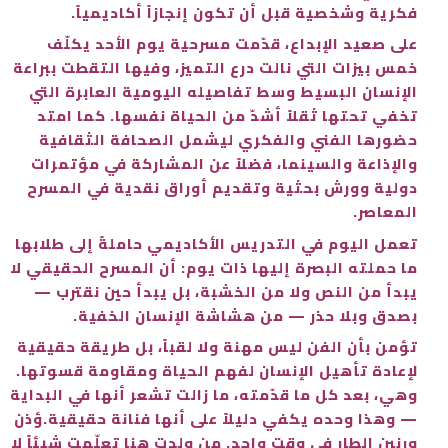
فكرية وشخصية قبل أن تكون إنجازاً أكاديمياً.
على صعيد الإبداع، قدّمت مسرحية يوم الأحد يكلّف
خمس بيزات التي نالت درع التميز، وفيها التقطت ببراعة
الإنسان البسيط وسط تفاصيله اليومية العابرة التي
تخفي تحتها ثقلاً أشدّ من الحياة نفسها. كما امتد
حضورها الفني والفكري ليشمل الصحافة الثقافية
والإذاعة والسينما، فضلاً عن المشاركة في مؤتمرات
دولية وورش بحثية وتقديم أوراق نقدية في المسرح
المعاصر.
تعمل اليوم في التدريس الأكاديمي حاملةً إلى طلابها
ما حملته البصرة إليها ذات يوم: أن المسرح الحقيقي لا
يبدأ من النص ولا من الخشبة، بل يبدأ حين نقترب —
بصدق وبلا حذر — من هشاشة الإنسان الخفية.
تؤمن بأن الفن ليس مهنة ولا لقباً، بل طريقة حقيقية
لإعادة تأهيل الإنسان لفهم الحياة ومقاومة قسوتها.
وهي، بعد كل ما قدّمته، ما زالت تشعر أنها في البداية
— وهذا وحده يكفي دليلاً على أنها فنانة حقيقية.ؤذن
ورنين الطار في وقت واحد. من ولدت هنا تعلّمت شيئاً لا