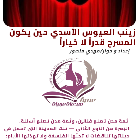
زينب العيوس الأسدي حين يكون
المسرح قدراً لا خياراً
إعداد و حوار/مهدي منصور
ثمة مدن تصنع فنانين، وثمة مدن تصنع أسئلة.
البصرة من النوع الثاني — تلك المدينة التي تحمل في
جيناتها تناقضات لا تحلّها الفلسفة ولا تهدّئها الأيام: