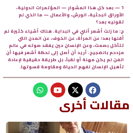
٦ — بعد كل هذا المشوار — المؤتمرات الدولية،
الأوراق البحثية، الورش، والأعمال — ما الذي لم
تقوليه بعد؟
ج: ما زلت أشعر أنني في البداية. هناك أشياء كثيرة لم
أقلها بعد؛ عن المرأة، عن الخوف، عن المدن التي
تتآكل بصمت، وعن الإنسان حين يفقد صوته في عالم
مزدحم بالضجيج. أريد أن أصل إلى لحظة أشعر فيها أن
الفن لم يكن مهنة أو لقباً، بل طريقة حقيقية لإعادة
تأهيل الإنسان لفهم الحياة ومقاومة قسوتها.
W
Y
h
o
u
a
مقالات أخرى
t
t
s
u
a
b
p
e