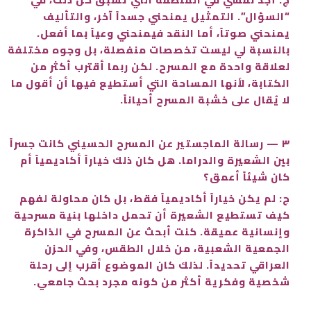
“السؤال”. التمثيل يمنحني جسداً آخر، والتأليف
يمنحني صوتاً، أما النقد فيمنحني وعياً بما أفعل.
بالنسبة لي ليست تخصصات منفصلة، بل وجوه مختلفة
لعلاقة واحدة مع المسرح. لكن ربما أقترب أكثر من
الكتابة، لأنها المساحة التي أستطيع فيها أن أقول ما
لا يُقال على خشبة المسرح أحياناً.
٣ — رسالة الماجستير عن المسرح الحسيني كانت جسراً
بين الشعيرة والدراما. هل كان ذلك خياراً أكاديمياً أم
كان شيئاً أعمق؟
ج: لم يكن خياراً أكاديمياً فقط، بل كان محاولة لفهم
كيف تستطيع الشعيرة أن تحمل داخلها بنية مسرحية
وإنسانية عميقة. كنت أبحث عن المسرح في الذاكرة
الجمعية الشعبية، من خلال الطقس، وفي الحزن
العراقي تحديداً. لذلك كان الموضوع أقرب إلى رحلة
شخصية وفكرية أكثر من كونه مجرد بحث جامعي.