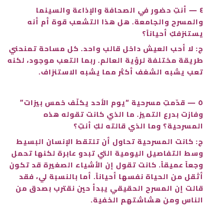
٤ — أنتِ حضور في الصحافة والإذاعة والسينما
والمسرح والجامعة. هل هذا التشعب قوة أم أنه
يستنزفكِ أحياناً؟
ج: لا أحب العيش داخل قالب واحد. كل مساحة تمنحني
طريقة مختلفة لرؤية العالم. ربما التعب موجود، لكنه
تعب يشبه الشغف أكثر مما يشبه الاستنزاف.
٥ — قدّمتِ مسرحية “يوم الأحد يكلّف خمس بيزات”
وفازت بدرع التميز. ما الذي كانت تقوله هذه
المسرحية؟ وما الذي قالته لكِ أنتِ؟
ج: كانت المسرحية تحاول أن تلتقط الإنسان البسيط
وسط التفاصيل اليومية التي تبدو عابرة لكنها تحمل
وجعاً عميقاً. كانت تقول إن الأشياء الصغيرة قد تكون
أثقل من الحياة نفسها أحياناً. أما بالنسبة لي، فقد
قالت إن المسرح الحقيقي يبدأ حين نقترب بصدق من
الناس ومن هشاشتهم الخفية.