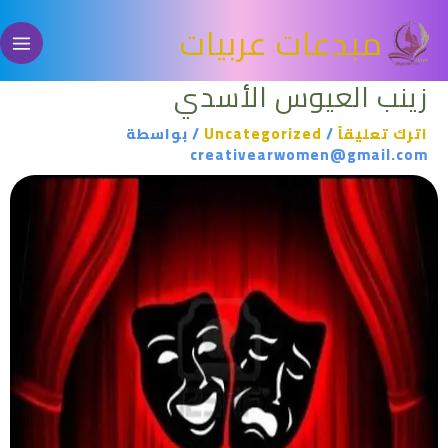
خطي
مبدعات عربيات
لى
لمحتوى
زينب العيوس الأسدي
اترك تعليقاً
/
Uncategorized
/ بواسطة
creativearwomen@gmail.com