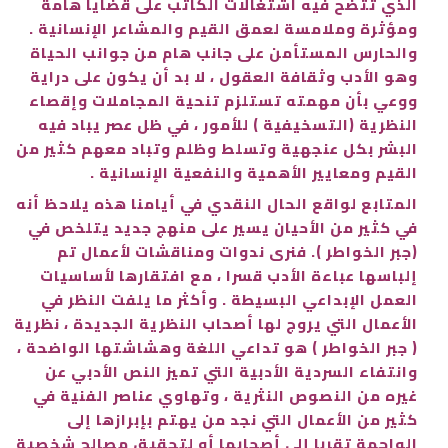
الذي تتضح فيه اشتغالات الكاتب على قضايا هامة
ومؤثرة وملامسة لعمق القيم والمشاعر الإنسانية .
والحارس المستأمن على جانب هام من جوانب الحياة
وهو الأدب وثقافة العقول ، لا بد أن يكون على دراية
ووعي بأن مهمته تستلزم تنحية المجاملات وإقصاء
النظرية (التسخيفية ) للأمور ، في ظل عصر يباد فيه
البشر بكل عنجهية وتسلط وظلم وتباد معهم كثير من
القيم ومعايير الأهمية والنفعية الإنسانية .
المتابع لواقع الحال النقدي في أيامنا هذه يلاحظ أنه
في كثير من الأحيان يسير على منهج جديد يتلخص في
(جبر الخواطر ). فنرى ندوات ومناقشات لأعمال تم
إلباسها عباءة الأدب قسرا ، مع افتقارها لأساسيات
العمل الإبداعي البسيطة . وأكثر ما يلفت النظر في
الأعمال التي يروج لها أصحاب النظرية الجديدة ، نظرية
( جبر الخواطر ) هو تداعي اللغة وهشاشتها الواضحة ،
وانتفاء السردية الأدبية التي تميز النص الأدبي عن
غيره من النصوص النثرية ، وتهاوي عناصر الفنية في
كثير من الأعمال التي نجد من يهتم بإبرازها إلى
الواجهة تقربا إلى أصحابها أو لتحقيق مصالح شخصية