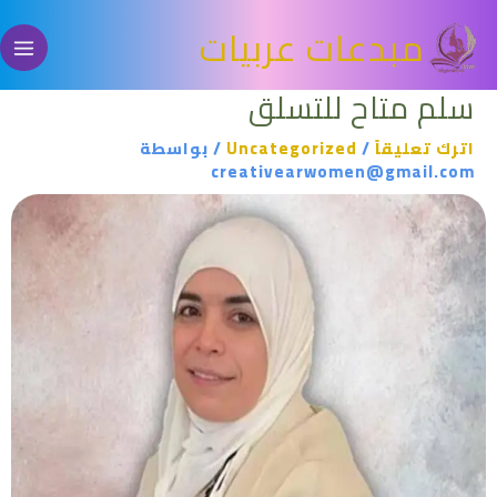
خطي
مبدعات عربيات
لى
لمحتوى
سلم متاح للتسلق
اترك تعليقاً
/
Uncategorized
/ بواسطة
creativearwomen@gmail.com