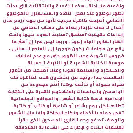
ونفعية متبادلة . هذه النفعية والانتقائية التي بدأت
تظهر بوضوح عند بعض النقاد والمشتغلين بالموضوع
الثقافي أصبحت ظاهرة مزعجة لأنها من جهة ترفع شأن
أعمال لا تمت للإبداع بصلة على حساب التغاضي عن
إبداعات حقيقية تستحق تسليط الضوء عليها ولفت
أنظار القارئ الجاد إليها . وربما ليس سرا إن أكثر ما
يقع من مجاملات يكون موجها إلى العنصر النسائي ،
فهوس الشهرة وحب الظهور حتى مع عدم امتلاك
موهبة الكتابة الشعرية أو النثرية الجميلة
والمبتكرة والسليمة لغويا وفنيا أصبحت من الأمور
الملاحظة جدا ، ونجد من ينتقدون هذه الظاهرة قلة
قليلة خجولة أو خائفة .وهذا أنتج مجموعة من
الواهمين والواهمات بامتلاكهم للقدرة على الكتابة
الإبداعية خاصة كتابة الشعر ، والمواقع الاجتماعية
تطالعنا كل يوم بشاعر أو شاعرة أو كاتب أو كاتبة
تغص جمله بالأخطاء وتكاد الركاكة وافتعال الشعور
والوصف تصفع وجه القارئ المسكين الذي يقرأ
تعليقات الثناء والإطراء على الشاعرية المتدفقة