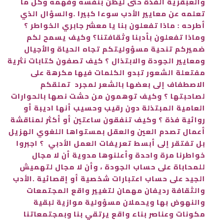
والعبقرية الفذة حتى ليظن بنفسه وفهمه وكل ما
تعلمه عن معايير الأدب سوءا كبيرا .والسؤال الذي
أطرحه : ماذا تفعلون بنا يا معشر جابري الخواطر ؟
وماذا تفعلون بأدبنا وثقافتنا؟ وكيف يسمح لكم
ضميركم تنحية مسؤوليتكم تجاه الحياة والأجيال
ومعايير الجودة والابتذال ؟ كيف تصفون كتابات نثرية
مفتعلة الشعور تبدو الكلمات فيها مكرهة على
الاصطفاف إلى بعضها بالشعر لمجرد تملقكم
لصاحبتها ؟ وكيف توهمون من حشت نصها بالحوارات
العامية المبتذلة دون رقيب وحسيب أنها اديبة أو
روائية فذة ؟ وكيف تنفقون ساعتين أو أكثر لمناقشة
أعمال تصدم العين والعقل بمستواها اللغوي الهزيل
بل تفتقر إلى أبسط تعريفات العمل الأدبي ؟ اجبروا
خواطرنا مرة واحدة وأعلنوها مدوية أن لا مجال
للمحاباة على حساب الجودة ، وأن لا مجال لتهميش
الجيد على حساب اعتبارات شخصية أو إقصائية .الأدب
والثقافة رديفان مهمان لتغيير واقع المجتمعات
والنهوض بها ويحملان مسؤولية موازية لبقية
مكونات وعناصر بناء واقع يرتقي بنا وبمجتمعاتنا