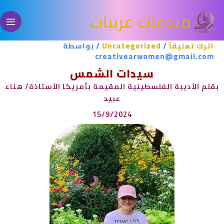
خطي
مبدعات عربيات
لى
لمحتوى
اترك تعليقاً
/
Uncategorized
/ بواسطة
creativearwomen@gmail.com
سيدات الشمس
بقلم الأديبة الفلسطينية المقيمة بأمريكا الأستاذة/ هناء
عبيد
15/9/2024