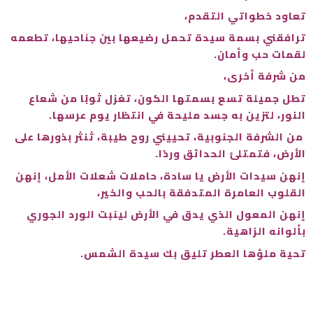
تعاود خطواتي التقدم،
ترافقني بسمة سيدة تحمل رضيعها بين جناحيها، تطعمه
لقمات حب وأمان.
من شرفة أخرى،
تطل جميلة تسع بسمتها الكون، تغزل ثوبًا من شعاع
النور، لتزين به جسد مليحة في انتظار يوم عرسها.
من الشرفة الجنوبية، تحييني روح طيبة، ثنثر بذورها على
الأرض، فتمتلئ الحدائق وردًا.
إنهن سيدات الأرض يا سادة، حاملات شعلات الأمل، إنهن
القلوب العامرة المتدفقة بالحب والخير،
إنهن المعول الذي يدق في الأرض لينبت الورد الجوري
بألوانه الزاهية.
تحية ملؤها العطر تليق بك سيدة الشمس.