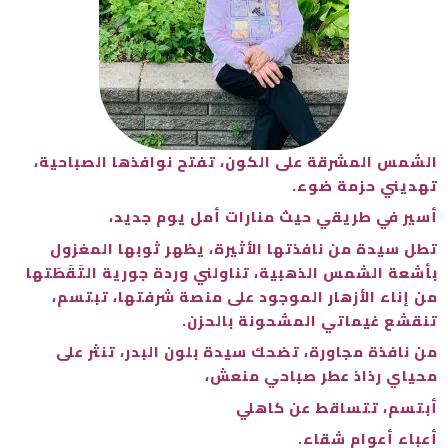
الشمس المشرقة على الكون، تفتح نوافذها الصباحية،
تهديني حزمة ضوء.
أسير في طريقي حيث منارات أمل يوم جديد،
تطل سيدة من نافذتها الأثيرة، يظهر ثوبها المغزول
بأشعة الشمس الذهبية، تناولني وردة جورية التَقَطَتها
من إناء الأزهار الموجود على منصة شرفتها، تبتسم،
تنقشع غيماتي المشحونة بالحزن.
من نافذة مجاورة، تضحك سيدة بلون البدر، تنثر على
محياي رذاذ عطر صباحي منعش،
أبتسم، تتساقط عن كاهلي
أعباء أعوام شقاء.