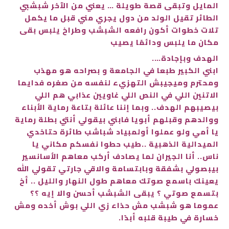
المايل وتبقى قصة طويلة … يعني من الآخر شبشبي
الطائر تقيل الولد من دول يجري مني قبل ما يكمل
تلات خطوات أكون رافعه الشبشب وطراخ يلبس بقى
مكان ما يلبس ودائمًا يصيب
الهدف وبإجادة….
ابني الكبير طبعا في الجامعة و بصراحه هو مهذب
ومحترم وميجيبش التهزيء لنفسه من صغره فدايما
الاتنين اللي في النص اللي غاويين عذابي هم اللي
بيصيبهم الهدف.. وبما إننا عائلة بتاعة رماية الأبناء
ووالدهم وقبلهم أبويا فابني بيقولي أنتي بطلة رماية
يا أمي ولو عملوا أولمبياد شباشب طائرة حتاخدي
الميدالية الذهبية ..طيب حطوا نفسكم مكاني يا
ناس.. أنا الجيران لما يصادف أركب معاهم الأسانسير
بيبصولي بشفقة وبابتسامة والاقي جارتي تقولي الله
يعينك باسمع صوتك معاهم طول النهار والليل .. أخ
بتسمع صوتي ؟ يبقى الشبشب أحسن والا إيه ؟؟
عموما هو شبشب مش حذاء زي اللي بوش أخده ومش
خسارة في طيبة قلبه أبدًا.