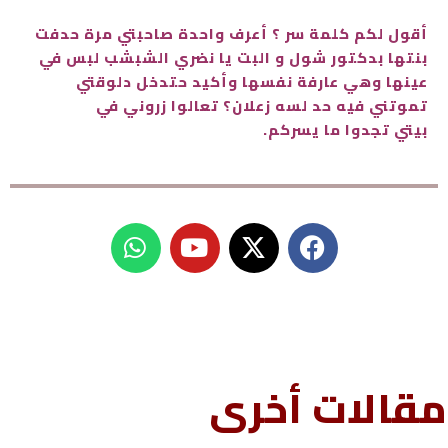
أقول لكم كلمة سر ؟ أعرف واحدة صاحبتي مرة حدفت
بنتها بدكتور شول و البت يا نضري الشبشب لبس في
عينها وهي عارفة نفسها وأكيد حتدخل دلوقتي
تموتني فيه حد لسه زعلان؟ تعالوا زروني في
بيتي تجدوا ما يسركم.
W
Y
h
o
a
u
t
t
s
u
a
b
p
e
مقالات أخرى
p