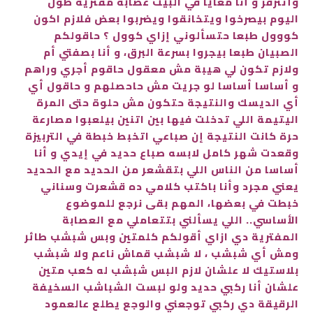
وأتنرفز و أنا معايا في البيت عصابة مفترية طول
اليوم بيصرخوا ويتخانقوا ويضربوا بعض فلازم اكون
كووول طبعا حتسألوني إزاي كوول ؟ حاقولكم
الصبيان طبعا بيجروا بسرعة البرق، و أنا بصفتي أم
ولازم تكون لي هيبة مش معقول حاقوم أجري وراهم
و أساسا أساسا لو جريت مش حاحصلهم و حاقول أي
أي الديسك والنتيجة حتكون مش حلوة حتى المرة
اليتيمة اللي تدخلت فيها بين اتنين بيلعبوا مصارعة
حرة كانت النتيجة إن صباعي اتخبط خبطة في التربيزة
وقعدت شهر كامل لابسه صباع حديد في إيدي و أنا
أساسا من الناس اللي بتقشعر من الحديد مع الحديد
يعني مجرد وأنا باكتب كلامي ده قشعرت وسناني
خبطت في بعضها، المهم بقى نرجع للموضوع
الأساسي.. اللي يسألني بتتعاملي مع العصابة
المفترية دي ازاي أقولكم كلمتين وبس شبشب طائر
ومش أي شبشب ، لا شبشب قماش ناعم ولا شبشب
بلاستيك لا علشان لازم البس شبشب له كعب متين
علشان أنا ركبي حديد ولو لبست الشباشب السخيفة
الرقيقة دي ركبي توجعني والوجع يطلع عالعمود