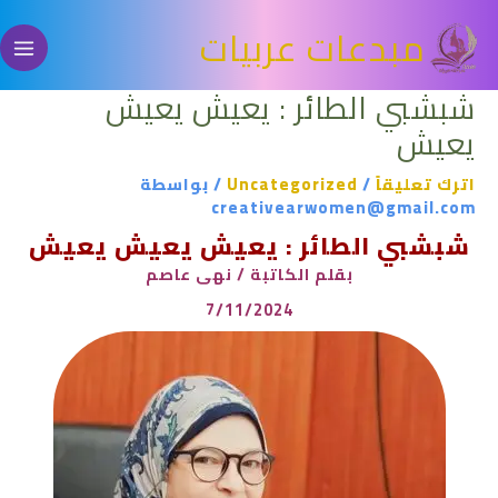
خطي
مبدعات عربيات
لى
لمحتوى
شبشبي الطائر : يعيش يعيش
يعيش
اترك تعليقاً
/
Uncategorized
/ بواسطة
creativearwomen@gmail.com
شبشبي الطائر : يعيش يعيش يعيش
بقلم الكاتبة / نهى عاصم
7/11/2024