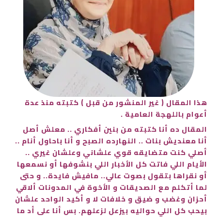
هذا المقال ( غير المنشور من قبل ) كتبته منذ عدة
أعوام باللهجة العامية .
المقال ده أنا كتبته من بنين أفكاري .. معلش أصل
أنا معنديش بنات .. النهارده الصبح و أنا باحاول أنام ..
أصلي كنت متضايقه قوي علشاني وعلشان غيري ..
الأيام اللي فاتت كل الأخبار اللي بنشوفها أو نسمعها
أو نقراها بتقول بصوت عالي.. مافيش فايدة.. و حتى
لما أتكلم مع الصديقات و الأخوة في المدونات ألاقي
أحزان وغضب و ضيق و خلافات لا و أكيد الواحد علشان
بيحب كل اللي حواليه بيزعل لزعلهم. بس أنا على أد ما