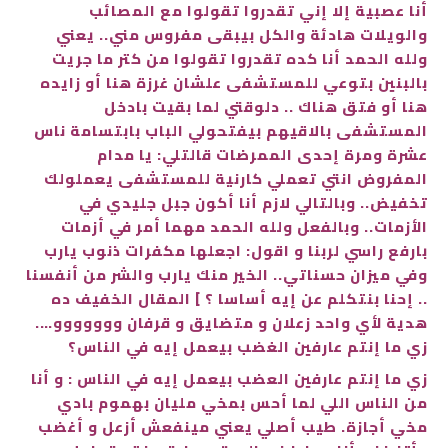
أنا عصبية إلا إني تقدروا تقولوا مع المصائب
والويلات هادئة والكل بيبقى مفروس مني.. يعني
ولله الحمد أنا كده تقدروا تقولوا من كتر ما جريت
بالبنين بتوعي للمستشفى علشان غرزة هنا أو زايده
هنا أو فتق هناك .. دلوقتي لما بقيت بادخل
المستشفى بالاقيهم بيفتحولي الباب بابتسامة ناس
عشرة ومرة إحدى الممرضات قالتلي: يا مدام
المفروض انتي تعملي كارنية للمستشفى يعملولك
تخفيض.. وبالتالي لازم أنا أكون جبل جليدي في
الأزمات.. وبالفعل ولله الحمد مهما أمر في أزمات
بارفع راسي لربنا و اقول: اجعلها مكفرات ذنوب يارب
وفي ميزان حسناتي.. الخير منك يارب والشر من أنفسنا
.. إحنا بنتكلم عن إيه أساسا ؟ ] المقال الخفيف ده
هدية لأي واحد زعلان و متضايق و قرفان ووووووو….
زي ما إنتم عارفين الغضب بيعمل إيه في الناس؟
زي ما إنتم عارفين العضب بيعمل إيه في الناس : و أنا
من الناس اللي لما أحس بمخي مليان بهموم بادي
مخي أجازة. طيب أصلي يعني مينفعش أزعل و أغضب