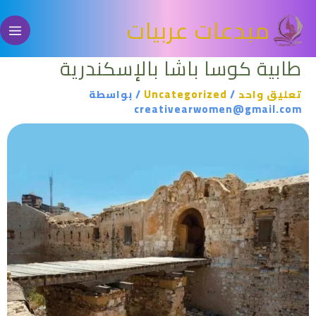
خطي
مبدعات عربيات
لى
لمحتوى
طابية كوسا باشا بالإسكندرية
تعليق واحد
/
Uncategorized
/ بواسطة
creativearwomen@gmail.com