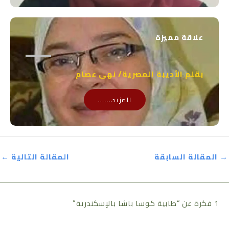
علاقة مميزة
بقلم الأديبة المصرية/ نهى عصام
للمزيد.......
→
المقالة السابقة
المقالة التالية
←
1 فكرة عن “طابية كوسا باشا بالإسكندرية”