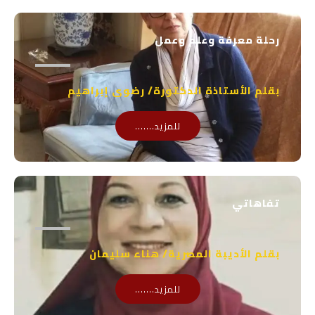
a
b
p
e
رحلة معرفة وعلم وعمل
p
بقلم الأستاذة الدكتورة/ رضوى إبراهيم
للمزيد.......
تفاهاتي
بقلم الأديبة المصرية/ هناء سليمان
للمزيد.......