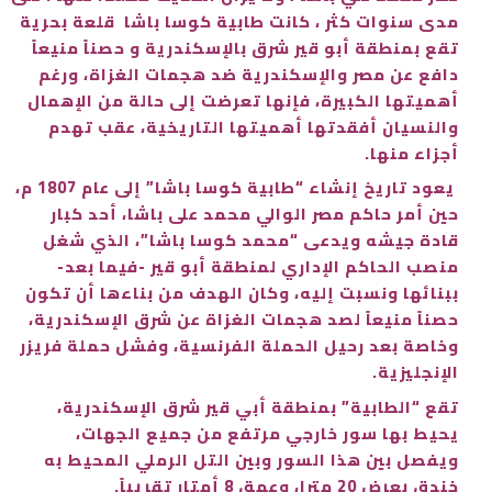
مدى سنوات كثر ، كانت طابية كوسا باشا قلعة بحرية
تقع بمنطقة أبو قير شرق بالإسكندرية و حصناً منيعاً
دافع عن مصر والإسكندرية ضد هجمات الغزاة، ورغم
أهميتها الكبيرة، فإنها تعرضت إلى حالة من الإهمال
والنسيان أفقدتها أهميتها التاريخية، عقب تهدم
أجزاء منها.
يعود تاريخ إنشاء “طابية كوسا باشا” إلى عام 1807 م،
حين أمر حاكم مصر الوالي محمد على باشا، أحد كبار
قادة جيشه ويدعى “محمد كوسا باشا”، الذي شغل
منصب الحاكم الإداري لمنطقة أبو قير -فيما بعد-
ببنائها ونسبت إليه، وكان الهدف من بناءها أن تكون
حصناً منيعاً لصد هجمات الغزاة عن شرق الإسكندرية،
وخاصة بعد رحيل الحملة الفرنسية، وفشل حملة فريزر
الإنجليزية.
تقع “الطابية” بمنطقة أبي قير شرق الإسكندرية،
يحيط بها سور خارجي مرتفع من جميع الجهات،
ويفصل بين هذا السور وبين التل الرملي المحيط به
خندق بعرض 20 مترا، وعمق 8 أمتار تقريباً.