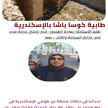
طابية كوسا باشا بالإسكندرية
بقلم الأستاذة/ يسرية الغندور- كبير باحثين بدرجة مدير
عام- وزارة السياحة والآثار – مصر
تحدثنا فى حلقات سابقة عن طوابي الإسكندرية فى
عصر محمد علي باشا ، ولا يزال الحديث ممتدًا عنها . على