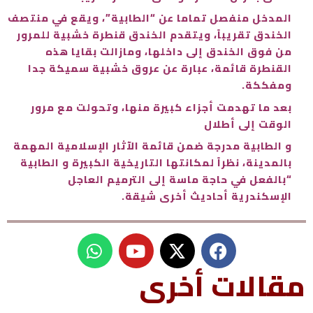
المدخل منفصل تماما عن “الطابية”، ويقع في منتصف
الخندق تقريباً، ويتقدم الخندق قنطرة خشبية للمرور
من فوق الخندق إلى داخلها، ومازالت بقايا هذه
القنطرة قائمة، عبارة عن عروق خشبية سميكة جدا
ومفككة.
بعد ما تهدمت أجزاء كبيرة منها، وتحولت مع مرور
الوقت إلى أطلال
و الطابية مدرجة ضمن قائمة الآثار الإسلامية المهمة
بالمدينة، نظراً لمكانتها التاريخية الكبيرة و الطابية
“بالفعل في حاجة ماسة إلى الترميم العاجل
الإسكندرية أحاديث أخرى شيقة.
W
Y
h
o
u
a
مقالات أخرى
t
t
s
u