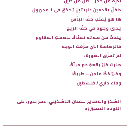
بذرةٌ من حجرٍ… ظلٌّ من طينٍ
طفلٌ بقدمين عاريتين يُحدّق في المجهول
ها هو يُقلّب كفَّ اليأس
يخبئ وجهه في كفِّ الريح
ينحتُ من صمته تمثالًا للصمتِ المقاوم
فالرصاصةُ التي مزّقت الوجه
لم تُمزّق الصورة:
صارت كلُّ بقعةِ حبرٍ مرآةً..
وكلُّ خطٍّ منحنٍ… طريقًا
وفاء داري/ فلسطين
الشكر والتقدير للفنان التشكيلي: عمر بدور، على
اللوحة التعبيرية