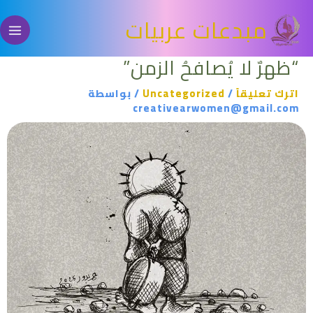
خطي
مبدعات عربيات
لى
لمحتوى
“ظهرٌ لا يُصافحُ الزمن”
اترك تعليقاً
/
Uncategorized
/ بواسطة
creativearwomen@gmail.com