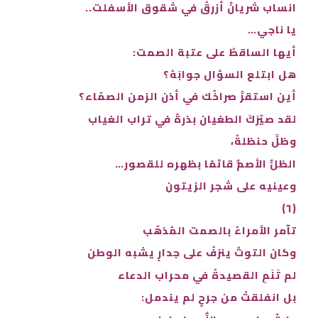
انساب شريانٌ أزرقُ في شقوق الأسفلت..
يا ناجي…
أيها الساقطُ على عتبة الصمت:
هل ابتلع السؤال جوابَهُ؟
أين استقرَّ صراخُك في أذن الزمن الصمّاء؟
لقد صيّرَكَ الطغيان بذرةً في تراب الغياب
وظلَّ حنظلةُ،
الظلُّ الأصمُّ قائمًا بظهره للقصور…
وعينيه على شجر الزيتون
(٦)
تآمر الأمراءُ بالصمت المُذهّب
وكان التوتُ ينزفُ على جدارٍ يشبه الوطن
لم تَنَمِ القصيدةُ في محراب الدعاء
بل انفلقتْ من جرحٍ لم يندمل: