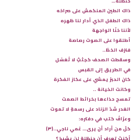
حنظلة…
ذاك الطين المنكمش على صراخه
ذاك الطفل الذي أدار لنا ظهره
لأننا خنّا الواجهة
أطلقوا على الصوت رصاصة
فنزف الخطّ..
وسقطت الصحف كجثثٍ لا تُغسّل
في الطريق إلى القبس
كان الحبرُ يمشي على عكاز الفكرة
وكانت الخيانة ..
تمسح حذاءها بخرائط الصمت
الغدر شدّ الزناد على رسمةٍ لا تموت
وعرّافٌ كتب في دفتره:
كلّ من أراد أن يرى… عُمي ناجي..(٣)
أكنتَ تعرف أن حنظلة لن يشيخ؟