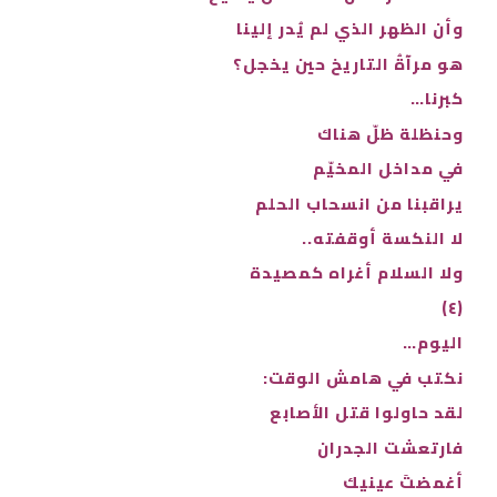
وأن الظهر الذي لم يُدر إلينا
هو مرآةُ التاريخ حين يخجل؟
كبرنا…
وحنظلة ظلّ هناك
في مداخل المخيّم
يراقبنا من انسحاب الحلم
لا النكسة أوقفته..
ولا السلام أغراه كمصيدة
(٤)
اليوم…
نكتب في هامش الوقت:
لقد حاولوا قتل الأصابع
فارتعشت الجدران
أغمضتَ عينيك