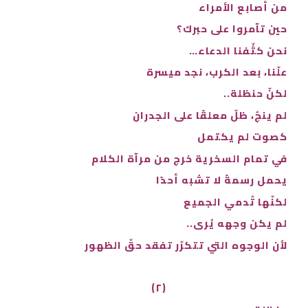
من أصابع الأمراء
حين تآمروا على حبرك؟
نحن كثّفنا الدعاء…
علّنا، بعد الكرب، نجد ميسرة
لكنّ حنظلة..
لم ينجُ، ظلّ معلقًا على الجدران
كصوت لم يكتمل
في تمام السخرية خرج من مرآة الكلام
يحمل رسمةً لا تشبه أحدًا
لكنّها تُدمي الجميع
لم يكن وجهه يُرى..
لأن الوجوه التي تتكرّر تفقد حقّ الظهور
(٢)