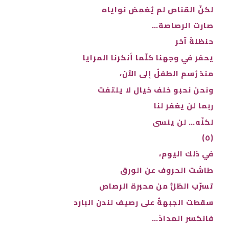
لكنّ القناص لم يُغمِض نواياه
صارت الرصاصة…
حنظلةً آخر
يحفر في وجهنا كلّما أنكرنا المرايا
منذ رُسم الطفلُ إلى الآن،
ونحن نحبو خلف خيال لا يلتفت
ربما لن يغفر لنا
لكنّه… لن ينسى
(٥)
في ذلك اليوم،
طاشت الحروف عن الورق
تسرّب الظلُّ من محبرة الرصاص
سقطت الجبهةُ على رصيف لندن البارد
فانكسر المدادُ…