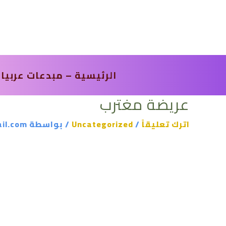
خطي
لى
لمحتوى
الرئيسية – مبدعات عربيا
عريضة مغترب
اترك تعليقاً
/
Uncategorized
/ بواسطة
il.com