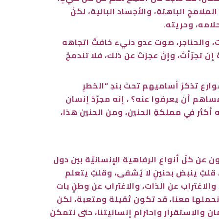
ملامحِ الباهتةِ، والأجساد البالية، لكنْ
حلامه، وحريته.
ات، والحناجر، صوت عدو دنيء خافتٌ اتجاهه
 تجرّأتْ، وإنْ عجزتَ عن ذلك، فلا تندمجْ
ارع تذكرُ أساميهم تحتَ بندِ “الخطرِ
هم أن يعرفوا عنه؟ ، إنه مجرّدُ إنسان
 أكثر في مملكةِ الحنين، ومن الحنين هذا،
عن كلّ أنواع الرفاهية الإنسانيّة بين دول
بين، قلبٌ ينبض بحنينٍ لا يُشفى، وقلبٌ يتعلم
، والاغتراب عن الذات، والاغتراب عن وطنٍ بات
فر نحملها معنا، قد تكون ثقيلة ومتعبة، لكن
ن والاِستقرار واِحترام إنسانيتنا، حتى نتمكن