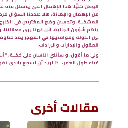
الوطن كليًّا، هذا الإهمال الذي يتسلل منه ع
من الإهمال والإهانة، هلا صححنا السؤال مر
المشكلة، وتحسين وضع المغتربين في الخارج،
ينظم شؤون الجالية، لأن غيرنا يرى معاناتنا، 
بين الدولة ومواطنيها في المهجر يعد خطوة 
العقول والإدارات والإرادات.
ولي ما أقول، و سأثني اللسان على جُمْلَة، “
فيك طول العمر، لذا نريد أن نسمع بلادي تقو
مقالات أخرى