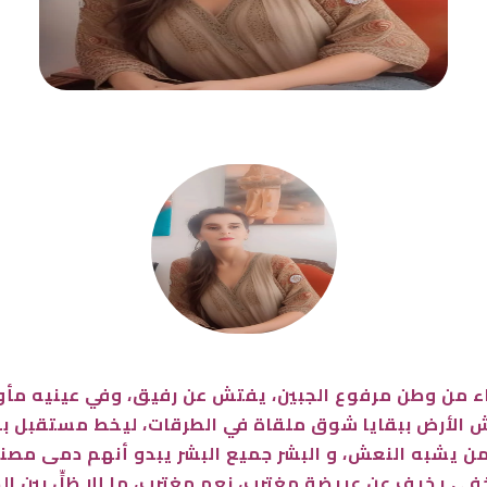
ء من وطن مرفوع الجبين، يفتش عن رفيق، وفي عينيه مأوى
ِفترش الأرض ببقايا شوق ملقاة في الطرقات، ليخط مستقبل 
لزمن يشبه النعش، و البشر جميع البشر يبدو أنهم دمى م
في يخيف عن عريضة مغترب، نعم مغترب، ما إلا ظلٍّ بين الظلا