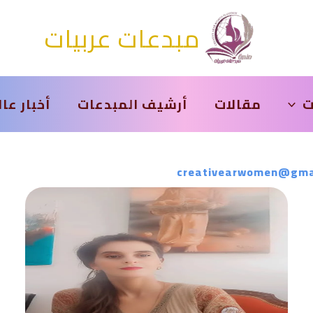
مبدعات عربيات
ت
مقالات
أرشيف المبدعات
أخبار عا
creativearwomen@gma