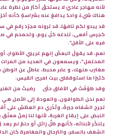
لأنه مهاجر عاديٌ لا يستحقُ أكثرَ من نظرة عابرة
هناكَ شيءٌ واحدٌ يدافعُ عنه بشراسةٍ كأنه آخر
قد يبدو لكم تافهًا، قد ترونه مجرّدَ رقمٍ في
كجرس أفعى، تلدغه كلّ يوم، وتحمحم في صدره “لا
فيهِ على الأقل”.
نعم، قد يقولُ البعضُ إنهم غريبي الأطوار، أو 
المحتمل”، ويسمعون في العديد من المرات همس
مغترب منهك، و عابر محبط، عاطلٌ عن الوطنِ من
كثيرًا ما اِستوقفني بيت اِمرئ القيس:
وقد طَوّفْتُ في الآفاق حتّى رضيتُ من الغنيم
نعم نحن الطوافون، والعودة إلى الأصل هي الغ
تجرح الشفاه حِيرةً، وتُذْري دم العِطْشِ على أَفَ
النبض على إيقاع الغربة، لأنها لنا زمنٌ معلّق ب
يتنكّر لأبنائه، كأنهم ظلٌّ زائل أو حلمٌ لم ي
الشغف بالسفر، والترحال والمغامرة كان الدافع 