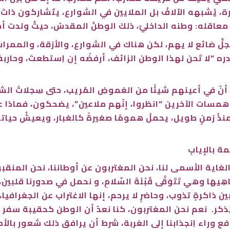
، يُشبهه الآلافُ بل الملايين في الشوارع، يتَشاركون ذاتَ ال
ُ معاقله: وطنه الداخليّ، ذلكَ الوطنُ المقدسُ، حيثُ ولدت أ
 سجلٍّ ضائع لا يهم، لكن هناك في الشوارع، والأزقة، والممر
 تَحن لهذا الوطن الزائف، أرفضْه إن اِستطعتَ، وحاربهُ إن
أنّ في أعينهم شيئًا من الغموضِ المُريب، حتى سِجلاتُ الشو
ات الآخرين “انظروا، إنّهم ملاعين”، يضحكون، فماذا عسا
ذُ زمنٍ طويل، يحملُ همومًا صغيرةً كالغبار، ويعيشُ حياته
ة بالإيابِ
اية الأسمى لنا، نحن المغتربون عن أوطاننا، نحن المنقبون 
اهِيهَا وهي تَتَوَقَّى قُبْلَةَ السَّلامِ، و نحمل في صدورنا قل
ين ذاكرةٍ تذوب، وحاضرٍ لا يرحم، إنها الاغتراب عن الجغرافيا
عد يُذكر. نعم نحن المغتربون، كنا نعدّ أن الوطن كحقيبة س
وراء اِنجذابنا إلى الغربة، شرط أن يرافق ذلك شعور بالأما