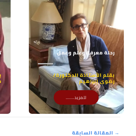
رحلة معرفة وعلم وعمل
ت
بقلم الأستاذة الدكتورة/
ب
رضوى إبراهيم
س
للمزيد.......
→
المقالة السابقة