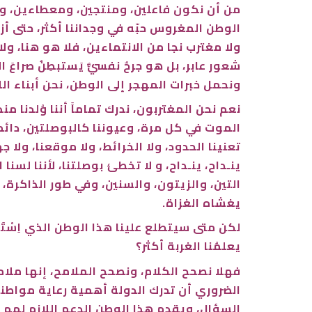
من أن نكون فاعلين، ومنتجين، ومعطاءين، ولنحق
الوطن المغروس حبّه في وجداننا أكثر، حتى أز
ولا مغترب نجا من الانتماءين، فلا هو هنا، ولا
شعور عابر، بل هو جرحٌ نفسيٌّ يَستبطِنُ صراعَ
ونحمل خبرات المهجر إلى الوطن، نحن أبناء اللا
نعم نحن المغتربون، ندرك تماماً أننا وُلدنا م
الموت في كل مرة، وعيوننا كالبوصلتين، دائماً 
تعنينا الحدود، ولا الخرائط، ولا موقعنا، ولا
ينـداح، ينـداح، و لا تخطئ بوصلتنا، لأننا لس
التين، والزيتون، والسنين، وفي طور الذاكرة، 
يغشاه الغزاة.
لكن متى سيتطلع علينا هذا الوطن الذي اِسْتَوْ
يعلمُنا الغربة أكثر؟
فهلا نصحح الكلام، ونصحح الملامح، إنها ملام
الضروري أن تدرك الدولة أهمية رعاية مواطنيها
السؤال، ويقدم هذا الوطن الدعم اللازم لهم ل