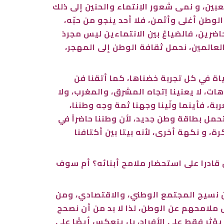
عبين، و نمى شعور الاِنتماء والحنين إلى ذلك
لوطن أغلى وأثمن، فلا أحد ينجو من حبّه،
اضرين، فالضياعُ بين الانتماءين ليس مجردَ
ن العالمين، نحمل ثقافة الوطن إلى المهجر،
حياة في كل تجربة خضناها، كما أتقنا فن
ات، لا يعنينا اِتجاه المشرق، والمغرب، ولا
بة، فأينما ولّينا وجهنا ثمة وجه وطننا،
تحمل بطاقة وطن جديد، لأن وطننا حاضراً في
، و نكهة أخرى، لأنه بيتا بين أكتافنا
كون قادرا على استحضار ملامح أبنائه؟ أم سوف
 من نسيج المجتمع الوطني، والاقتصادي، ومن
ل ملامحهم عن الوطن، لذا لا بد من أن نصحح
يؤثر فقط على الأفراد، بل ينعكس أيضًا على