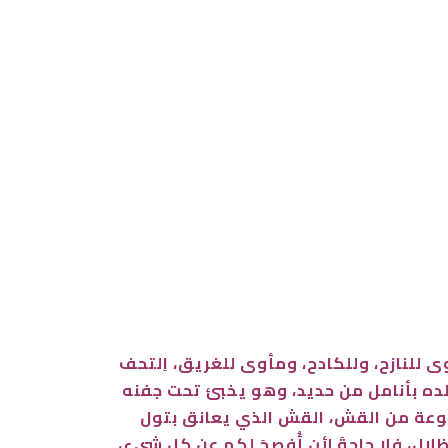
 للنازح، وللكادح، ومأوى للغريق، اِلتحف
بلده بأنامل من حديد، وهو يخبئ تحت جفنه
صنوعة من القش، القش الذي يعانق بتول
ل، فلا حاجةَ لأن أُفصِحَ لكم عن كل شيءٍ،