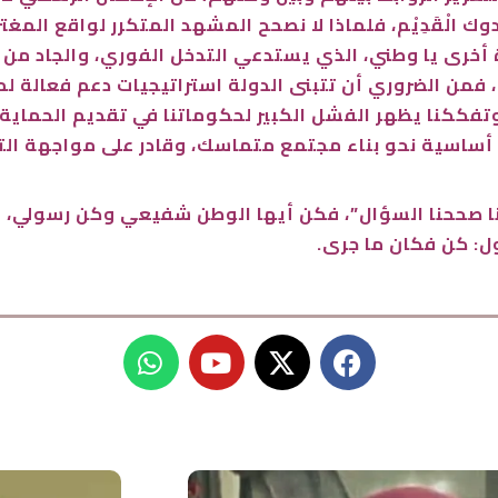
دوك الْقَدِيْم، فلماذا لا نصحح المشهد المتكرر لواقع الم
ة أخرى يا وطني، الذي يستدعي التدخل الفوري، والجاد من
 فمن الضروري أن تتبنى الدولة استراتيجيات دعم فعالة
وتفككنا يظهر الفشل الكبير لحكوماتنا في تقديم الحماية، و
أساسية نحو بناء مجتمع متماسك، وقادر على مواجهة التحد
أننا صححنا السؤال”، فكن أيها الوطن شفيعي وكن رسولي، فر
ل: كن فكان ما جرى.
W
Y
X
F
h
o
-
a
a
u
t
c
t
t
w
e
s
u
i
b
a
b
t
o