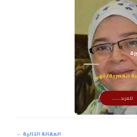
زة
بة المصرية/ نهى
للمزيد.......
المقالة التالية
←