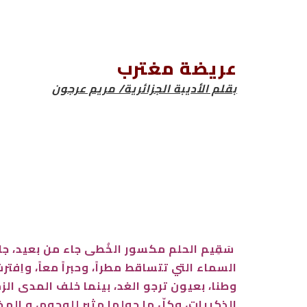
عريضة مغترب
بقلم الأديبة الجزائرية/ مريم عرجون
سَقِيم الحلم مكسور الخُطى جاء من بعيد، جا
السماء التي تتساقط مطراً، وحبراً معاً، وا
وطنا، بعيون ترجو الغد، بينما خلف المدى ا
الذكريات، وكلّ ما حولها مثير للوجوم، و المخ