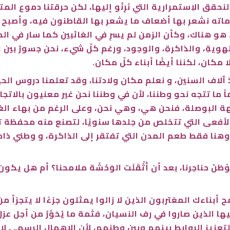
ق الاِستمرارية التي نَرِنُو إليها، لكن حرقتنا دموع المت
ماته نشعر بها أضعاف ما يشعر بها القاطنون فيه، وأصبح ا
 هو هناك، وكأن الزمن لم يسرِ في الغائبين كما سار في الح
 الهويةِ، والذاكرةِ، والوجود، ورغم كلّ شيء، نحن جسورٌ بي
 مكان، لكننا أيضًا أبناء كلّ مكان.
نذ آلاف السنين، و نعلم مكان ولادتنا، وقد تعلمنا دروس ال
ما تتجه نحو وطننا، لأن في وطننا نحن غير معنيون بالاتجاه
 جهة البوصلة، فنحن هي، وهي نحن، وعلى الرغم من بهاء الغر
نا الأفعى التي تتخلص من جلدها سنويًا، لتصنع منه محفظة 
وهنا فقط طعم المدن التي تفتقر إلى الذاكرة، و وطني ذاكرة
طَنَ حناجرنا، بعد أن أَثْقَلَت الوَحْشَة ملامحنا؟ أم هل ي
ح أبناءك المغتربون الذين لا زالوا يمثلون جزءًا لا يتجزأ
 الذين صاروا في رف النسيان، فثمة ما يُحَوِّرُ من أجل عز
تعزيز الروابط بينهم وبين وطنهم، لأن الإهمال الرسمي لا 