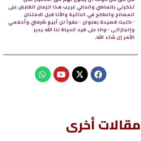
تذكرني بالماضي والحالي غريب هذا الزمان القابض على
المصالح والطالح في الذاتية والأنا قبل الامتنان
٠٠كتبت قصيدة بعنوان ٠٠عفوآ لن أبيع شرفتي وأحلامي
وإنجازاتى ٠٠وانا على قيد الحياة لنا الله يدبر
الأمر إن شاء الله.
W
Y
h
o
a
u
t
t
s
u
a
b
p
e
مقالات أخرى
p