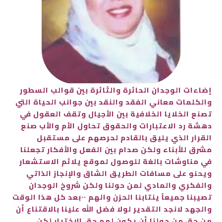
إضاءات الوجدان الحائرة والثائرة بين قوالب السطور
والكلمات معاني الفقد والنقد بين جوانب الحياة التي
تصنع الخلايا الخلافية بين الأجيال وتقف العقول في
دهشة رد الاعتبارات والحقوق تحاول الأم والأب صنع
القرار الذي يليق بالقادم لحرصهم على مستقبل
مشرق للأبناء ولكن صدام بين الفعل والأفكار تجعلنا
في مناوشات بالغة للوصول لموقع يلائم الاستشعار
ويحنو على مسافات الطريق الشاق والإنجاز الذاتي
والفكري والمادي لمن حولنا ولكن شروخ الوجدان
تصيبنا جميعاً ينتابنا الحزن والهم ٠٠بعد كل هذا الوقت
والجهد لانجد التقدير لولا فضل الله علينا بالاقتناع أن
من حق من حولنا أن يكون لهم حق الاختيار لكن