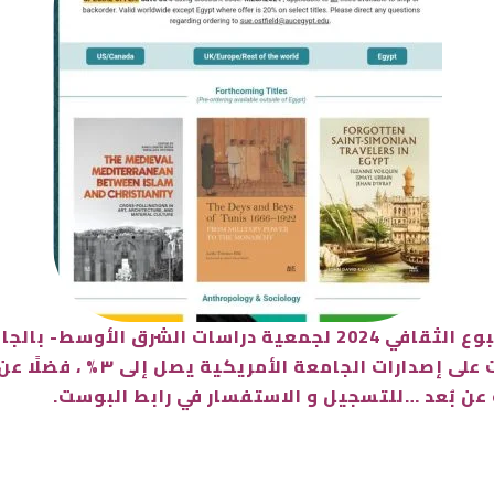
من ١١ حتى ١٦ نوفمبر الحالي ، 
عن بُعد …للتسجيل و الاستفسار في رابط البوست.