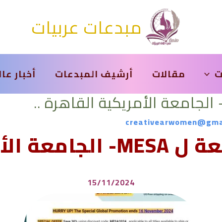
مبدعات عربيات
ت
مقالات
أرشيف المبدعات
أخبار عا
creativearwomen@gma
ية القاهرة ..
15/11/2024