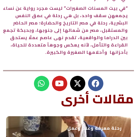
“في بيت المسنات الصغيرات” ليست مجرد رواية عن نساء
يجمعهن سقف واحد، بل هي رحلة في عمق النفس
البشرية، رحلة في مصر التاريخ والحضارة؛ مصر الحاضر
والمستقبل، مصر من شمالها إلى جنوبها، وبحبكة تجمع
بين الدراما والواقعية، تقدم نهى عاصم عملًا يستحق
القراءة والتأمل، لأنه يعكس وجوهاً متعددة للحياة،
بأحزانها وأحلامها الصغيرة والكبيرة.
W
Y
h
o
u
a
مقالات أخرى
t
t
s
u
a
b
p
e
رحلة معرفة وعلم وعمل
p