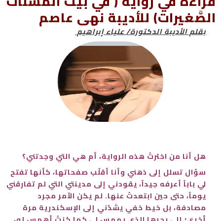
قراءة في رواية ( في بيت المُسنَّات
الصَّغيرات) للأديبة نهى عاصم
بقلم الأديبة الدكتورة/ علياء إبراهيم
هل أنا من اخترتُ هذه الرواية، أم هي التي وجدتني؟
سؤال تسلل إلى ذهني وأنا أقلّب صفحاتها، كأنها تفتح
لي باباً أعرفه جيداً، يقودني إلى مدينتي التي لم تفارقني
يوماً، حتى حين ابتعدتُ عنها. لم يكن الأمر مجرد
مصادفة، بل خيط خفي يشدّني إلى الإسكندرية مرة
أخرى؛ إلى بحرها الذي يهمس لي كما كنتُ أهمس له،