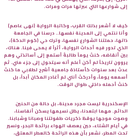
إلى شوارعها التي عبرتها مرات ومرات.
كيف لا أشعر بذلك القرب، وكاتبة الرواية (نهى عاصم)
وأنا ننتمي إلى المدينة نفسها.. درسنا في الجامعة
ذاتها، حملتنا الشوارع نفسها، وترك حي (كوم الدكة)،
الذي تدور فيه أحداث الرواية، أثراً لا يمحى فينا. هناك،
بين أنقاضه، كنتُ يوماً طالبةً أستمع إلى أساتذتي وهم
يروون تاريخاً لم أكن أعلم أنه سيتحول إلى جزء مني. ثم
عدتُ بعد سنوات كأستاذة جامعية أشرح لطلابي ما كنتُ
أسمعه يوماً، وأدركتُ أنني لم أغادر المكان أبداً، بل
كنتُ أحمله داخلي طوال الوقت.
الإسكندرية ليست مجرد مدينة، بل حالة من الحنين
الدائم. مهما ابتعدنا، يظل نسيمها يسكن أنفاسنا،
وصوت موجها يوقظ ذكريات طفولتنا وصبانا وشبابنا.
في أيام الشتاء، حين يعصف الهواء برائحة البحر، ونسير
تحت المطر، نشعر بأن هذه الرائحة كالعطر المعتق،