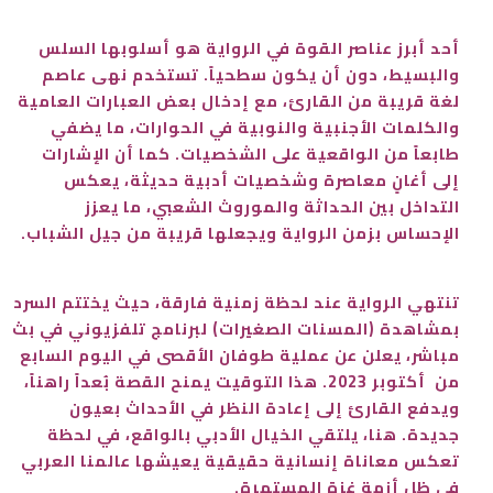
أحد أبرز عناصر القوة في الرواية هو أسلوبها السلس
والبسيط، دون أن يكون سطحياً. تستخدم نهى عاصم
لغة قريبة من القارئ، مع إدخال بعض العبارات العامية
والكلمات الأجنبية والنوبية في الحوارات، ما يضفي
طابعاً من الواقعية على الشخصيات. كما أن الإشارات
إلى أغانٍ معاصرة وشخصيات أدبية حديثة، يعكس
التداخل بين الحداثة والموروث الشعبي، ما يعزز
الإحساس بزمن الرواية ويجعلها قريبة من جيل الشباب.
تنتهي الرواية عند لحظة زمنية فارقة، حيث يختتم السرد
بمشاهدة (المسنات الصغيرات) لبرنامج تلفزيوني في بث
مباشر، يعلن عن عملية طوفان الأقصى في اليوم السابع
من أكتوبر 2023. هذا التوقيت يمنح القصة بُعداً راهناً،
ويدفع القارئ إلى إعادة النظر في الأحداث بعيون
جديدة. هنا، يلتقي الخيال الأدبي بالواقع، في لحظة
تعكس معاناة إنسانية حقيقية يعيشها عالمنا العربي
في ظل أزمة غزة المستمرة.