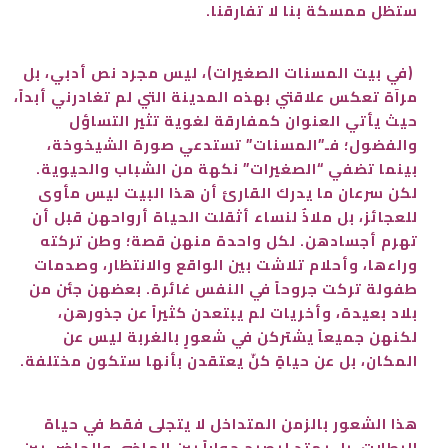
ستظل ممسكة بنا لا تفارقنا.
(في بيت المسنات الصغيرات)، ليس مجرد نص أدبي، بل
مرآة تعكس علاقتي بهذه المدينة التي لم تغادرني أبداً،
حيث يأتي العنوان كمفارقة لغوية تثير التساؤل
والفضول؛ فـ”المسنات” تستدعي صورة الشيخوخة،
بينما تضفي “الصغيرات” نكهة من الشباب والحيوية.
لكن سرعان ما يدرك القارئ أن هذا البيت ليس مأوى
للعجائز، بل ملاذٌ لنساء أثقلت الحياة أرواحهن قبل أن
تهرم أجسادهن. لكل واحدة منهن قصة؛ وطن تركته
وراءها، وأحلام تلاشت بين الواقع والانتظار، وصدمات
طفولة تركت جروحاً في النفس غائرة. بعضهن جئن من
بلاد بعيدة، وأخريات لم يبتعدن كثيراً عن جذورهن،
لكنهن جميعاً يشتركن في شعورٍ بالغربة ليس عن
المكان، بل عن حياةٍ كنّ يعتقدن بأنها ستكون مختلفة.
هذا الشعور بالزمن المتداخل لا يتجلى فقط في حياة
البطلات، بل يمتد ليصبح حواراً بين الماضي والحاضر، بين