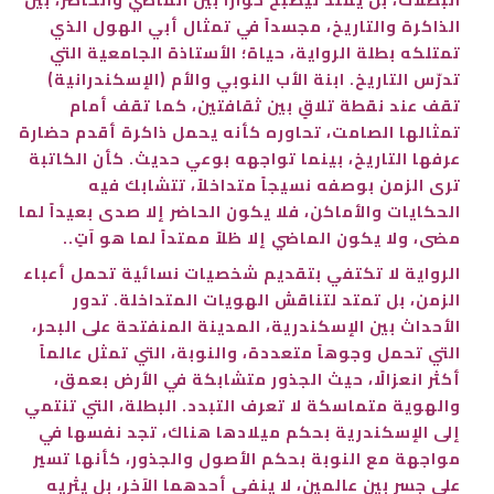
الذاكرة والتاريخ، مجسداً في تمثال أبي الهول الذي
تمتلكه بطلة الرواية، حياة؛ الأستاذة الجامعية التي
تدرّس التاريخ. ابنة الأب النوبي والأم (الإسكندرانية)
تقف عند نقطة تلاقٍ بين ثقافتين، كما تقف أمام
تمثالها الصامت، تحاوره كأنه يحمل ذاكرة أقدم حضارة
عرفها التاريخ، بينما تواجهه بوعي حديث. كأن الكاتبة
ترى الزمن بوصفه نسيجاً متداخلاً، تتشابك فيه
الحكايات والأماكن، فلا يكون الحاضر إلا صدى بعيداً لما
مضى، ولا يكون الماضي إلا ظلاً ممتداً لما هو آتٍ..
الرواية لا تكتفي بتقديم شخصيات نسائية تحمل أعباء
الزمن، بل تمتد لتناقش الهويات المتداخلة. تدور
الأحداث بين الإسكندرية، المدينة المنفتحة على البحر،
التي تحمل وجوهاً متعددة، والنوبة، التي تمثل عالماً
أكثر انعزالًا، حيث الجذور متشابكة في الأرض بعمق،
والهوية متماسكة لا تعرف التبدد. البطلة، التي تنتمي
إلى الإسكندرية بحكم ميلادها هناك، تجد نفسها في
مواجهة مع النوبة بحكم الأصول والجذور، كأنها تسير
على جسر بين عالمين، لا ينفي أحدهما الآخر، بل يثريه