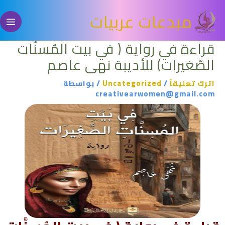
خطي
مبدعات عربيات
لى
لمحتوى
قراءة في رواية ( في بيت المُسنَّات
الصَّغيرات) للأديبة نهى عاصم
اترك تعليقاً
/
Uncategorized
/ بواسطة
creativearwomen@gmail.com