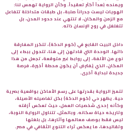
ويمنحه بُعداً أكثر تعقيداً. وكأن الرواية تهمس لنا:
الهويات ليست جدراناً صلبة، بل طبقات متداخلة تتفاعل
مع الزمن والمكان، لا تنتهي عند حدود المدن، بل
تتغلغل في روح الإنسان ذاته.
داخل البيت القابع في (كوم الدكة)، تتكرر المفارقة
ذاتها. الوحدة التي قادتهن إلى هنا، تتحول ببطء إلى
نوع من الألفة، إلى روابط غير متوقعة، تجعل من هذا
المكان، الذي يُفترض أن يكون محطة أخيرة، فرصة
جديدة لبداية أخرى.
تتميز الرواية بقدرتها على رسم الأماكن بواقعية بصرية
حية. يظهر حي (كوم الدكة) بكل تفاصيله الأصيلة،
وكأنه إحدى شخصيات العمل، حيث تعكس أزقته
وتاريخه حياة سكانه. وبالمثل، تتناول الرواية النوبة،
ليس فقط بوصف معالمها وآثارها، بل بلغتها
وتقاليدها، ما يعكس ثراء التنوع الثقافي في مصر.