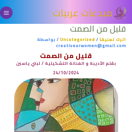
خطي
مبدعات عربيات
لى
لمحتوى
قليل من الصمت
اترك تعليقاً
/
Uncategorized
/ بواسطة
creativearwomen@gmail.com
قليل من الصمت
بقلم الأديبة و الفنانة التشكيلية / لبني ياسين
24/10/2024