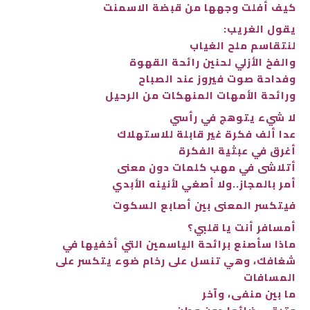
كيف أفلت وجهها من قبضة الاسمنت
يقول الغريب:
لنتقاسم ملح الغياب
والفخ الأزلي لحنين رائحة القهوة
وفداحة صوت فيروز عند الصباح
ورائحة الأمهات المنهكات من الرحيل
لا شيء يتوهج في رأسي
عدا ألف فكرة غير قابلة للاستهلاك
أغرق في عبثية الفكرة
أتلاشى في مهب كلمات دون معنى
أمر بالمجاز..ولا أصغي لأنينه الأبدي
فيتكسر المعنى بين أصابع السكوت
أمسافر أنت يا قلبي؟
ماذا سأصنع برائحة الياسمين التي أخفيها في
شغافك، وهي تنسل على رخام ضوء يتكسر على
المسافات
ما بين منفى، وآخر