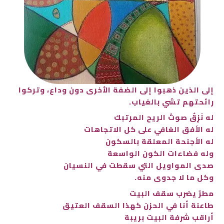
إلى الذين ذهبوا إلى الضفة الأخرى دون وداع، وتركوا
رائحتهم تشي بالغياب.
له نَزِقٌ صوتُ الريح المرتبك
له الأفق الغافي على كل الاتجاهات
له الأجنحة المعلقة بالسكون
وله فضاءات الكون الواسعة
صدى المواويل التي سقطت في النسيان
وكل ما لا جدوى منه.
مطرٌ يضرب سقف البيت
طاعنة أنا في الحزن كهذا السقف العتيق
أراقب شرفة البيت بريبة