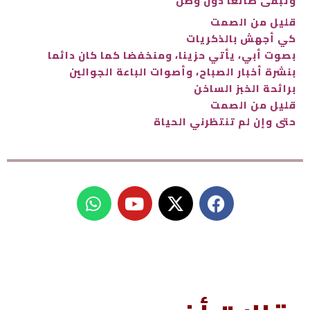
وتبقى ضائعا دون وطن
قليل من الصمت
كي أجهش بالذكريات
بصوت أبي، يأتي حزينا، ومنخفضا كما كان دائما
بنشرة أخبار الصباح، وأصوات الباعة الجوالين
برائحة الخبز الساخن
قليل من الصمت
حتى وإن لم تنتظرني الحياة
W
Y
h
o
a
u
t
t
s
u
a
b
p
e