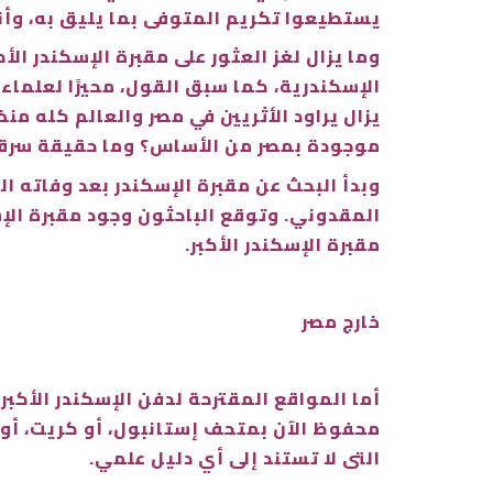
يستطيعوا تكريم المتوفى بما يليق به، وأن
وما يزال لغز العثور على مقبرة الإسكندر ال
الإسكندرية، كما سبق القول، محيرًا لعلماء ا
يزال يراود الأثريين في مصر والعالم كله منذ
موجودة بمصر من الأساس؟ وما حقيقة سرقة ا
وبدأ البحث عن مقبرة الإسكندر بعد وفاته ال
المقدوني. وتوقع الباحثون وجود مقبرة الإ
مقبرة الإسكندر الأكبر.
خارج مصر
محفوظ الآن بمتحف إستانبول، أو كريت، أو ف
التى لا تستند إلى أي دليل علمي.