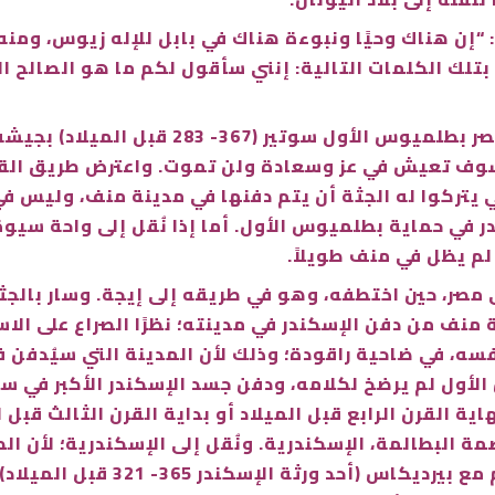
“إن هناك وحيًا ونبوءة هناك في بابل للإله زيوس، ومنه
تلك الكلمات التالية: إنني سأقول لكم ما هو الصالح ا
ولما وصل التابوت لبلاد الشام، سارع ملك مصر
سوف تعيش في عز وسعادة ولن تموت. واعترض طريق القاف
 يتركوا له الجثة أن يتم دفنها في مدينة منف، وليس ف
 في حماية بطلميوس الأول. أما إذا نُقل إلى واحة سيو
 لم يظل في منف طويلاً.
مصر، حين اختطفه، وهو في طريقه إلى إيجة. وسار بالجث
 منف من دفن الإسكندر في مدينته؛ نظرًا الصراع على الاس
سه، في ضاحية راقودة؛ وذلك لأن المدينة التي سيُدفن ف
الأول لم يرضخ لكلامه، ودفن جسد الإسكندر الأكبر في 
 القرن الرابع قبل الميلاد أو بداية القرن الثالث قبل ا
ة البطالمة، الإسكندرية. ونُقل إلى الإسكندرية؛ لأن ال
خوفًا من تعرض المقبرة هناك لأي 