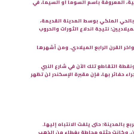
كية، المعروفة باسم السوما أو السيما، في
، بالحي الملكي بوسط المدينة القديمة،
ميلاديين؛ نتيجة اندلاع الثورات والحروب
واخر القرن الرابع الميلادي. ومن أشهرها
قطة التقاطع تلك الآن في شارع النبي
اء حفائر بها، فإن مقبرة الإسكندر لن تظهر
القرب من أكبر مربع بالمدينة؛ حتى يلفت الانتباه إليها.
ين. وكانت جثته محاطة بغطاء من الذهب