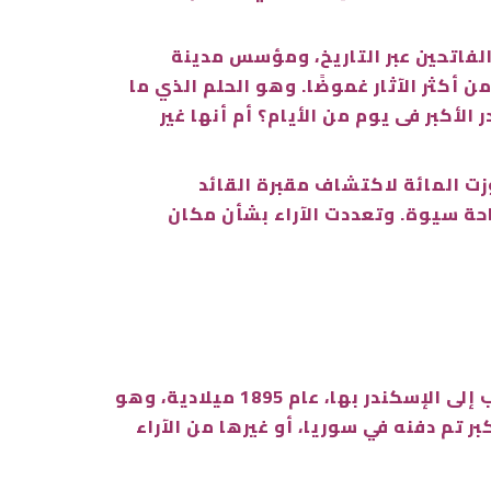
والفاتحين عبر التاريخ، ومؤسس مدينة
ن أكثر الآثار غموضًا. وهو الحلم الذي ما
الأكبر فى يوم من الأيام؟ أم أنها غير
زت المائة لاكتشاف مقبرة القائد
حة سيوة. وتعددت الآراء بشأن مكان
أما المواقع المقترحة لدفن الإسكندر الأكبر خارج مصر، ومنها صيدا بلبنان، عندما اكتشف تابوت ينسب إلى الإسكندر بها، عام 1895 ميلادية، وهو
 تم دفنه في سوريا، أو غيرها من الآراء