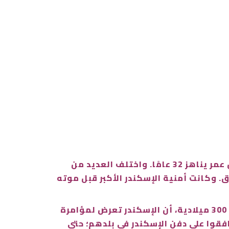
مات الإسكندر الأكبر (356-323 قبل الميلاد) في العاشر من يونيو عام 323 قبل الميلاد، أغلب الظن، عن عمر يناهز 32 عامًا. واختلف العديد من
ق. وكانت أمنية الإسكندر الأكبر قبل موته
ويخبرنا المؤرخ كاليسثينيس المزيف، أحد الكهنة اليونانيين السكندريين وكاتب سيرة الإسكندر عام 300 ميلادية، أن الإسكندر تعرض لمؤامرة
فقوا على دفن الإسكندر في بلدهم؛ حتى