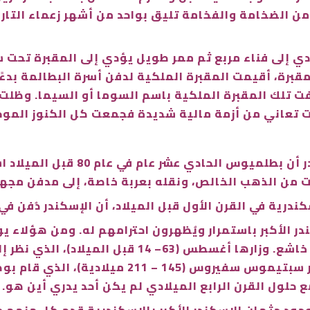
الضخامة والفخامة تليق بواحد من أشهر زعماء التاريخ
 إلى فناء مربع ثم ممر طويل يؤدي إلى المقبرة تحت سط
قبرة، أقيمت المقبرة الملكية لدفن أسرة البطالمة بدءً
ت تلك المقبرة الملكية باسم السوما أو السيما. وظلت
ت تعاني من أزمة مالية شديدة فجمعت كل الكنوز الموج
ومن المعلومات المهمة عن تابوت الإ
ت من الذهب الخالص، ونقله بعربة خاصة، إلى مدفن مجه
سكندرية في القرن الأول قبل الميلاد، أن الإسكندر دُفن ف
زار المقبرة. ووقف أمام الجثمان برهة وهو خاشع. وزار
الزهور أمام المقبرة. وزارها أيضًا الإمبراطور س
ع حلول القرن الرابع الميلادي لم يكن أحد يدري أين هو.