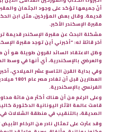
أخبرونا الكُتاب والمؤرخين القدامى الذين ب
أنّ جميعها تؤكد على وجود الجثمان والمقب
قديمة. وقال بعض المؤرخين، مثل ابن الحكم
مقبرة الإسكندر الأكبر.
آخر قائلاً له: “أخبرني أين توجد مقبرة الإسك
وظل الاعتقاد السائد لقرون طويلة هو أن مق
والعرضي بالإسكندرية، أي أنها في وسط المد
وفي بداية القرن التاسع عشر الميلادي، أخب
العطارين
الفرنسي بالإسكندرية.
وعلى الرغم من أن هناك أكثر من مائة محاول
قامت عالمة الآثار اليونانية الدكتورة كال
الصديقة، بالتنقيب في منطقة الشلالات في 
وقد عثرت على تمثال نادر من الرخام الأبيض 
وكنوز يونانية، وأنفاق سرية. واعتقد البعض أ