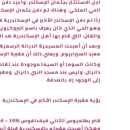
أجل الاستئثار بجثمان الإسكندر. وأُعيد دفن
الحي الملكي. وهناك تم دفن جثمان الإسكندر
إذًا تم دفن الإسكندر الأكبر في الإسكندري
وهو الحي الذي كان يعرف باسم البروكيون، غير
والفتن، التي قام بها أهل الإسكندرية ضد ال
وبعد أن أصبحت المسيحية الديانة الرسمية في
معبد السيرابيوم. ويعني ذلك أن مقبرة الإسك
وكانت السوما أو السيما موجودة عند تقاطع
دانيال، وليس عند مسجد النبي دانيال. ومقبر
إلى الوجود إلا بالصدفة.
رؤية مقبرة الإسكندر الأكبر في الإسكندرية
وهكذا أصبحت مقبرته بالإسكندرية قِبلة أن