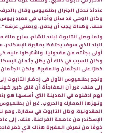
عندئذ تدخل الجنرال بطلميوس وقال بالحرف: 
وكان الوحي قد سئل وأجاب في معبد زيوس ب
منف، وهناك يجب أن يدفن، ويعتلي عرشه “.
البلد الذي سوف يحتفظ بمقبرة الإسكندر، 
أولى بجثته من مقدونيا. واشترطوا عليه كي
وكان السبب في ذلك أن يظل جثمان الإسكندر
خطرًا على الجثمان والمقبرة. ولكن الجثمان
ونجح بطلميوس الأول فى إحضار التابوت إلى 
إلى منف. غير أن المفاجأة أن قلق كبير كهنة
لهم ادفنوه في المدينة التي أسسها هو بنف
وتهزها المعارك والحروب. غير أن بطلميوس 
المقدونية. وظل التابوت في سقارة. ومع نهاية
الإسكندر من عاصمة الفراعنة، منف، إلى عاصم