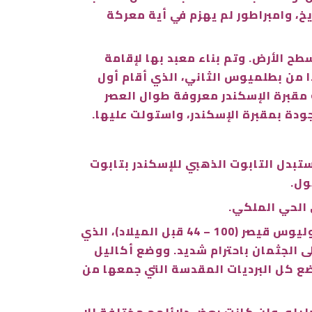
، وامبراطور لم يهزم في أية معركة
ح الأرض. وتم بناء معبد بها لإقامة
ا من بطلميوس الثاني، الذي أقام أول
 مقبرة الإسكندر معروفة طوال العصر
ودة بمقبرة الإسكندر، واستولت عليها.
سكندر أن بطلميوس الحادي عشر عام في عام 80 قبل الميلاد استبدل التابوت الذهبي للإسكندر بتابوت
ول.
ي الحي الملكي.
وكان الأباطرة الرومان يزورون مقبرة الإسكندر الأكبر باستمرار ويُظهرون احترامهم له. ومن هؤلاء يوليوس قيصر (100 – 44 قبل الميلاد)، الذي
ها أغسطس (63– 14 قبل الميلاد)، الذي نظر إلى الجثمان باحترام شديد. ووضع أكاليل
بتيموس سفيروس (145 – 211 ميلادية)، الذي قام بوضع كل البرديات المقدسة التي جمعها من