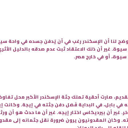
توضح لنا أن الإسكندر رغب في أن يُدفن جسده في واحة س
ر سيوة. غير أن ذلك الاعتقاد ثبت عدم صدقه بالدليل الأثري
سيوة، أو في خارج مصر.
لقديم، صارت أحقية تملك جثة الإسكندر الأكبر محل تفاوض
 بابل، في البداية فُضل دفن جثته في إيجة. وكانت إي
 غير أن بيرديكاس اختار إيجه. غير أن ما حدث هو أن ورث
. وكان المقدونيون يرون ضرورة نقل جثمانه إلى مقدوني
نقله إلى بلاد اليونان.