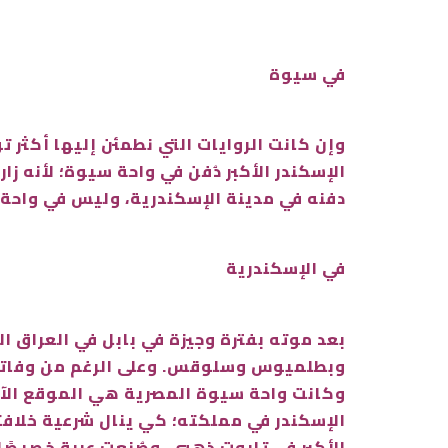
في سيوة
وإن كانت الروايات التي نطمئن إليها أكثر 
الإسكندر الأكبر دُفن في واحة سيوة؛ لأنه زا
دفنه في مدينة الإسكندرية، وليس في واحة 
في الإسكندرية
بعد موته بفترة وجيزة في بابل في العراق ا
وبطلميوس وسلوقس. وعلى الرغم من وفاته في
وكانت واحة سيوة المصرية هي الموقع الآخر.
الإسكندر في مملكته؛ كي ينال شرعية خلافته
الأكبر في تابوت ذهبي. وصُنعت عربة خصيصًا ل