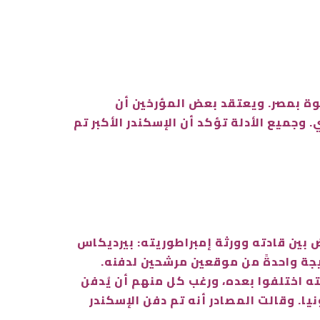
يوة بمصر. ويعتقد بعض المؤرخين أن
. وجميع الأدلة تؤكد أن الإسكندر الأكبر تم
 بين قادته وورثة إمبراطوريته: بيرديكاس
جة واحدةً من موقعين مرشحين لدفنه.
ته اختلفوا بعده، ورغب كل منهم أن يُدفن
ا. وقالت المصادر أنه تم دفن الإسكندر