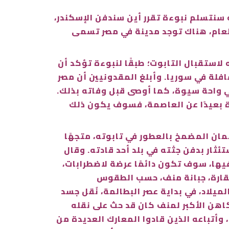
 سنتسلم نبوءة تقرر أين سندفن الإسكندر،
لعام، هناك توجد مدينة في مصر تسمى
 بطلميوس الأول سوتير (367- 283 قبل الميلاد) بجيشه لاستقبال التابوت؛ طبقًا لنبوءة تؤكد أن
لة في سوريا. وأبلغ المقدونيين أن مصر
ي واحة سيوة، كما أوصى قبل وفاته بذلك.
ة بعيدًا عن العاصمة، فسوف يكون ذلك
مان المضمخ بالعطور في تابوته، متجهًا
تئثار بدفن جثته في بلد أحد قادته. وقال
يها، سوف تكون دائمًا عرضة لاضطرابات،
سقارة، جبانة منف، حسب الطقوس
لميلاد، في بداية عصر البطالمة، نُقل جسد
كاهن الأكبر لمنف كان قد حث على نقله
خطر قادم مع بيرديكاس (أحد ورثة الإسكندر 365- 321 قبل الميلاد)، وأتباعه الذين قادوا المعارك العديدة من