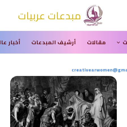
مبدعات عربيات
ت
مقالات
أرشيف المبدعات
أخبار عا
creativearwomen@gma