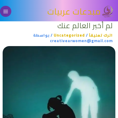
خطي
مبدعات عربيات
لى
لمحتوى
لم أخبر العالم عنك
اترك تعليقاً
/
Uncategorized
/ بواسطة
creativearwomen@gmail.com