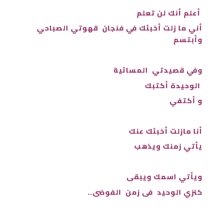
أعلم أنك لن تعلم
أني ما زلت أخبئك في فنجان قهوتي الصباحي
وأبتسم
وفي قصيدتي المسائية
الوحيدة أكتبك
و أكتفي
أنا مازلت أخبئك عنك
يأتي زمنك ويذهب
ويأتي اسمك ويبقى
كنزي الوحيد فى زمن الفوضى..