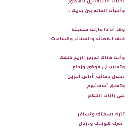
أخبأت عينيك بين السطور
وأخبأت العالم بين يديك ..
وها أنا ذا مازلت مختبئة
خلف القصائد والستائر والساعات
وأنت هناك تجرجر الريح خلفك
وتسبب لى فوضى وزحام
تحمل حقائب أناس آخرين
وتعلق أسمائهم
على رايات الكلام
تترك بسمتك وتسافر
تترك هويتك وترحل