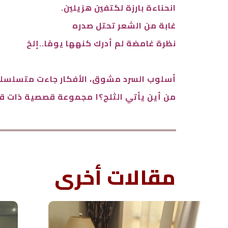
انحناءة بارزة لكتفين هزيلين.
غابة من الشعر تحتل صدره
نظرة غامضة لم أدرك كنهها يومًا..إلخ
أسلوب السرد مشوق، الأفكار جاءت متسلسلة ب
من أين يأتي الثلج؟١ مجموعة قصصية ذات قيمة أدبية تضيف ثراء إلى رفوف مكتباتنا العربية.
مقالات أخرى