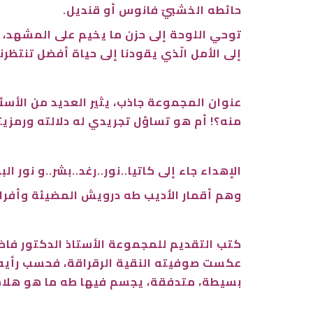
حائطه الخشبيّ فانوس أو قنديل.
توحي اللوحة إلى حزن ما يخيم على المشهد، 
إلى الأمل الّذي يقودنا إلى حياة أفضل تنتظرن
عنوان المجموعة جاذب، يثير العديد من الأس
منه؟! أم هو تساؤل تجريدي له دلالته ورمزيت
الإهداء جاء إلى كاتيا..نور..رغد..بشر..و نور الب
وهم أقمار الأديب طه درويش المضيئة وأفرا
كتب التقديم للمجموعة الأستاذ الدكتور فاضل
عكست صوفيته النقية الرقراقة، فحسب رأيه 
بسيطة، متدفقة، يجسم فيها طه ما هو هلامي 