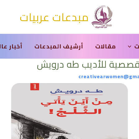
مبدعات عربيات
ت
مقالات
أرشيف المبدعات
أخبار عا
 قصصية للأديب طه درويش
creativearwomen@gma