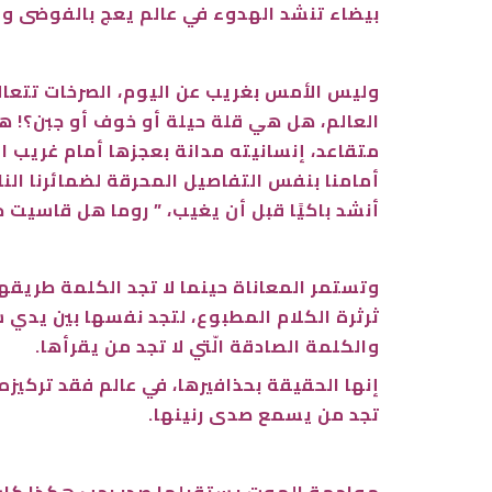
بيضاء تنشد الهدوء في عالم يعج بالفوضى وا
وليس الأمس بغريب عن اليوم، الصرخات تتعال
العالم، هل هي قلة حيلة أو خوف أو جبن؟! ه
متقاعد، إنسانيته مدانة بعجزها أمام غريب است
أمامنا بنفس التفاصيل المحرقة لضمائرنا النا
أنشد باكيًا قبل أن يغيب، ” روما هل قاسيت 
وتستمر المعاناة حينما لا تجد الكلمة طريقها
ثرثرة الكلام المطبوع، لتجد نفسها بين يدي سيد
والكلمة الصادقة الّتي لا تجد من يقرأها.
إنها الحقيقة بحذافيرها، في عالم فقد تركيز
تجد من يسمع صدى رنينها.
مواجهة الموت يستقبلها صدر رحب هكذا كان ا