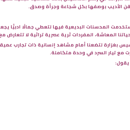
أتقن الأديب بوصفها بكل شجاعة وجرأة وصدق.
خدمت المحسنات البديعية فيها لتعطي جمالًا ادبيًّا يج
ياتنا المعاشة، المفردات ثرية عصرية تراثية لا تتعارض مع 
س بغزارة لتضعنا أمام مشاهد إنسانية ذات تجارب عميقة ت
 مع تيار السرد في وحدة متكاملة.