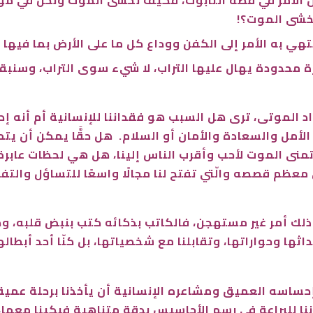
نخشى الموت؟!
ي به الأمر إلى الكفن ووداع كل ما على الأرض بما فيها ا
محدودة يهال عليها التراب، لا شيء سوى التراب، وسنبقى
اد الموتى، ترى هل السبب هو فقداننا للإنسانية أم أنه إ
تمنى الموت لأحب وأقرب الناس إلينا، هل هي لحظات عابر
ي معظم قصصه والّتي تفتح لنا مجالًا واسعًا للتساؤل والتفك
لك أمر غير مستهجن، فالكاتب بذكائه كتب بنبض قلبه، وص
اثها وحواراتها، وتقابلنا مع شخصياتها، بل كنّا أحد أبطاله
إحساسه العميق ومشاعره الإنسانية أن يأخذنا برحلة عمي
ا للبراعة في رسم الأحاسيس بدقة متناهية فبكينا معها،ف