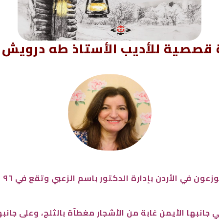
 قصصية للأديب الأستاذ طه درويش
جانبها الأيمن غابة من الأشجار مغطاّة بالثلج، وعلى جان