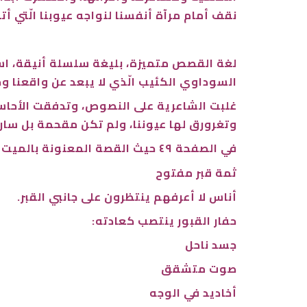
نقف أمام مرآة أنفسنا لنواجه عيوبنا الّتي 
لغة القصص متميزة، بليغة سلسلة أنيقة، است
السوداوي الكئيب الّذي لا يبعد عن واقعنا وح
غلبت الشاعرية على النصوص، وتدفقت الأحاسي
وتغرورق لها عيوننا، ولم تكن مقحمة بل سارت
في الصفحة ٤٩ حيث القصة المعنونة بالميت يقول:
ثمة قبر مفتوح
أناس لا أعرفهم ينتظرون على جانبي القبر.
حفار القبور ينتصب كعادته:
جسد ناحل
صوت متشقق
أخاديد في الوجه