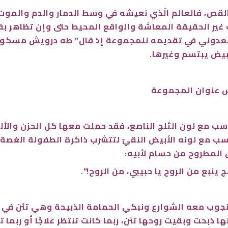
قص، فالعالم الّذي نعيشه في وسط الدمار والدم والموت 
ب غير الحقيقة المعاشة والواقع المحيط حتى وإن تظاهر ب
لسعدوني في تقديمه للمجموعة إذ قال” طه درويش مسكون 
بيض يبتسم وغيرها.
 عنوان المجموعة
ناسب مع لون الثلج الناصع، فقد حملت معها كل الحزن والأ
 مع لونه الأبيض النقيّ لتتشرب ذاكرة الطفولة الغصة وا
ل المطروح من حسام لأبيه:
لج ينبع من الروح يا حبيبي، من الروح!”.
ب معه الشوارع ونبكي الحمامة الذبيحة وهي تئن في الليل
ذبحت وبقيت روحها تئن، ربما كانت تنتظر علاجًا أو ربما 