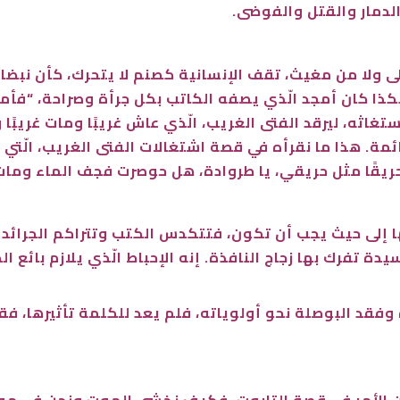
لدمار والقتل والفوضى.
ى ولا من مغيث، تقف الإنسانية كصنم لا يتحرك، كأن نب
كذا كان أمجد الّذي يصفه الكاتب بكل جرأة وصراحة، “فأ
غاثه، ليرقد الفتى الغريب، الّذي عاش غريبًا ومات غريبًا 
ئمة. هذا ما نقرأه في قصة اشتغالات الفتى الغريب، الّتي 
حريقًا مثل حريقي، يا طروادة، هل حوصرت فجف الماء ومات 
 إلى حيث يجب أن تكون، فتتكدس الكتب وتتراكم الجرائد ال
ة تفرك بها زجاج النافذة. إنه الإحباط الّذي يلازم بائع ال
ه وفقد البوصلة نحو أولوياته، فلم يعد للكلمة تأثيرها
لأمر في قصة التابوت، فكيف نخشى الموت ونحن في مواجه