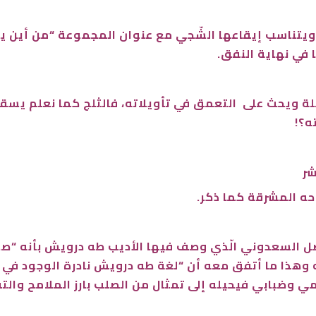
ويتناسب إيقاعها الشّجي مع عنوان المجموعة “من أين يأت
ا في نهاية النفق.
ئلة ويحث على التعمق في تأويلاته، فالثلج كما نعلم ي
ه؟!
شر
حه المشرقة كما ذكر.
 السعدوني الّذي وصف فيها الأديب طه درويش بأنه “صوفي
وهذا ما أتفق معه أن “لغة طه درويش نادرة الوجود في 
وضبابي فيحيله إلى تمثال من الصلب بارز الملامح والتف