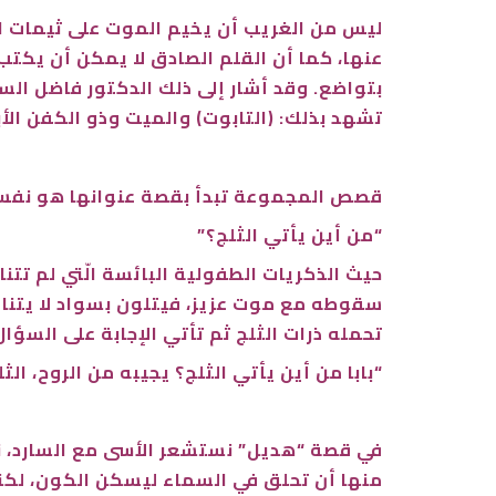
ليس من الغريب أن يخيم الموت على ثيمات ال
عنها، كما أن القلم الصادق لا يمكن أن يكت
بتواضع. وقد أشار إلى ذلك الدكتور فاضل ا
تشهد بذلك: (التابوت) والميت وذو الكفن الأ
قصص المجموعة تبدأ بقصة عنوانها هو نفس
“من أين يأتي الثلج؟”
حيث الذكريات الطفولية البائسة الّتي لم تت
سقوطه مع موت عزيز، فيتلون بسواد لا يتناسب
تحمله ذرات الثلج ثم تأتي الإجابة على السؤا
“بابا من أين يأتي الثلج؟ يجيبه من الروح، الث
في قصة “هديل” نستشعر الأسى مع السارد، نجو
منها أن تحلق في السماء ليسكن الكون، لكنها 