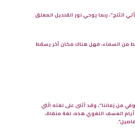
ي الثلج”، ربما يوحي نور القنديل المعلق
سقط من السماء، فهل هناك مكان آخر يسقط
 من زماننا”، وقد أثنى على لغته الّتي
أيام العسف اللغوي هذه، لغة منقاة،
اصيل”.