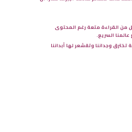
عل من القراءة متعة رغم المحتوى
عالمنا السريع.
خترق وجداننا وتقشعر لها أبداننا