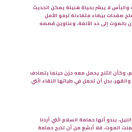
والبأس لا يبشر بحياة هنيئة يمكن الحديث
فتح صفحات بيضاء متفاءلة ترمو الأمل
بالموت إلى حد الألفة، وعناوين قصصه
لم، وكأن الثلج يحمل معه حزن حينما يتصادف
لقهر، بدل أن تحمل في طياتها النقاء الّتي
، يبدو أنها حمامة السلام الّتي أردنا
تمنت الموت، فلا أبشع من أن تذبح حمامة