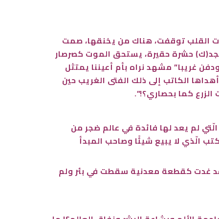
ضات القلب توقفت، هناك من يخنقها، صمت
مجد(ك) حشرة حقيرة، يستحق الموت كصرصار
ودفن غريبا” مشهد نراه بأم أعيننا يمتثل
أهداها الكاتب إلى ذلك الفتى الغريب حين
الزرع كما بحصاري؟!”.
ّتي لم يعد لها فائدة في عالم ضجر من
كتب الّذي لا يبيع شيئًا وصاحب المبدأ
، فقد غدت كقطعة معدنية سقطت في بئر ولم
ة الألم وبشاعة البشر ونفاق العالم؟! ما