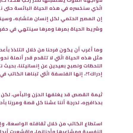
الّذي سنخسره في هذه الحياة البائسة حتى 
إن المصير الحتمي لكل إنسان متشابه، وسينته
وشريط الحياة بمرها ومرها سينتهي في حفرة 
وما أغرب أن يكون فرحنا من خلال التلذذ بأعد
اللحظات ونصبح بعيدين عن إنسانيتنا، بحيث ن
إدراك؟!، إنها الفلسفة الّتي تبناها الكاتب ف
ثيمة القصص قد يغلفها الحزن والبأس، لكن ذ
بحذافيره، لدرجة أننا عشنا كل قصة ومررنا بأحد
استطاع الكاتب من خلال ثقافته الواسعة، و
النفسية ومشاعرها وأحزانها، واقشعرت أبدانن