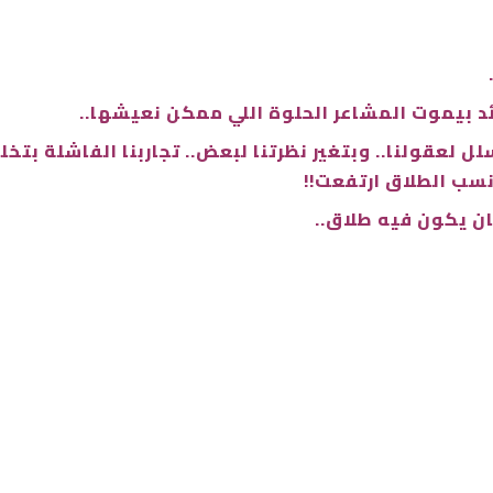
د بيموت المشاعر الحلوة اللي ممكن نعيشها..
ل لعقولنا.. وبتغير نظرتنا لبعض.. تجاربنا الفاشلة بتخل
نسب الطلاق ارتفعت!!
ن يكون فيه طلاق..