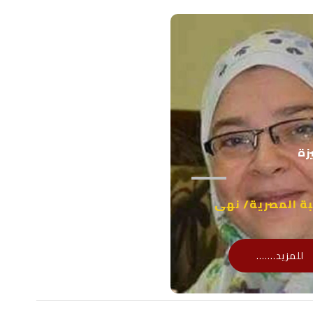
زة
بة المصرية/ نهى
للمزيد.......