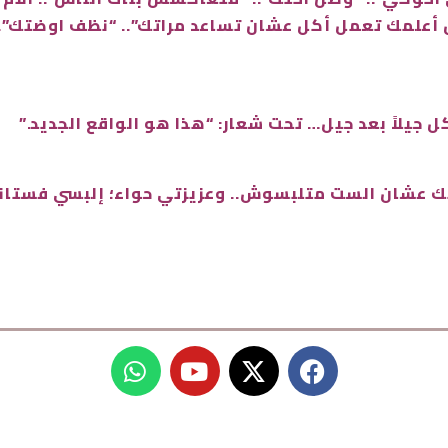
عال أعلمك تعمل أكل عشان تساعد مراتك”.. “نظف اوضتك”
ل جيلاً بعد جيل… تحت شعار: “هذا هو الواقع الجديد.”
لونك عشان الست متلبسوش.. وعزيزتي حواء؛ إلبسي فستا
W
Y
X
F
h
o
-
a
a
u
t
c
t
t
w
e