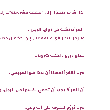
كل شيء يتحوّل إلى “صفقة مشروطة”… إلى ح
المرأة تشك في نوايا الرجل..
والرجل ينظر لأي علاقة على إنها “كمين جديد
نصنع دروع.. نكتب شروط..
صرنا نُقنع أنفسنا أن هذا هو الطبيعي،
أن المرأة يجب أن تحمي نفسها من الرجل، وأ
صرنا نُروّج للخوف على أنه وعي…