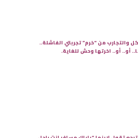
كل والتجارب من “خرم” تجربتي الفاشلة..
 أو.. أو.. اخرتها وحش للغاية.
رجع تقول لإبنها “باباك مسافر انت راجل