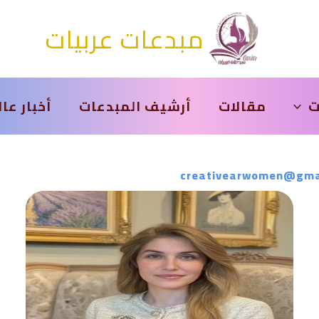
مبدعات عربيات
ت
مقالات
أرشيف المبدعات
أخبار عا
creativearwomen@gma