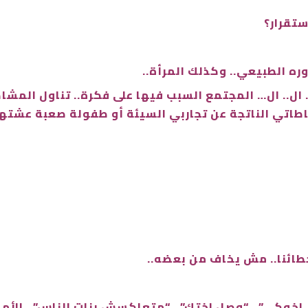
ستقرار؟
وره الطبيعي.. وكذلك المرأة..
.. ال.. ال… المجتمع السبب فيها على فكرة.. تناول المشا
اتي الناتجة عن تجاربي السيئة أو طفولة صعبة عشتها..
أخطائنا.. مش يخاف من بعضه..
 اخوكي”.. “وصل اختك”.. “متعاكسش بنات الناس”.. الأم ت