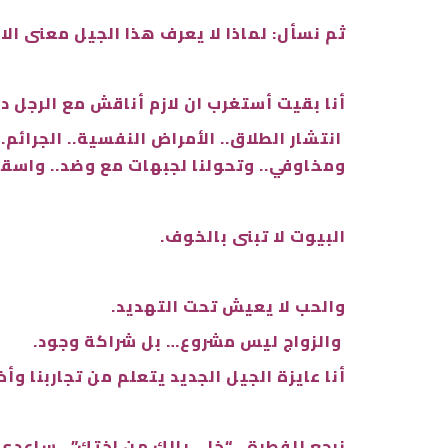
ثم نسأل: لماذا لا يعرف هذا الجيل معنى الا
أنا بقيت أستغرب ان لازم أناقش مع الرجل د
انتشار الطلاق.. الأمراض النفسية.. الجرائم
ومخاوفي.. وتحولنا لجبهات مع وضد.. واسقاط
البيوت لا تبنى بالخوف.
والحب لا يعيش تحت التهديد.
والزواج ليس مشروع… بل شراكة وجود.
أنا عايزة الجيل الجديد يتعلم من تجاربنا و
نرجع للفطرة.. “خلي بالك من اختك”.. ساعدي