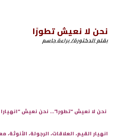
نحن لا نعيش تطورًا
بقلم الدكتورة/ براءة جاسم
نحن لا نعيش “تطورا”… نحن نعيش “انهيارا 
انهيار القيم، العلاقات، الرجولة، الأنوثة، م