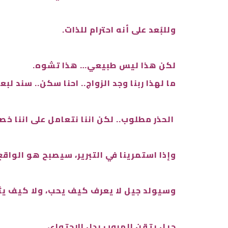
وللبُعد على أنه احترام للذات.
لكن هذا ليس طبيعي… هذا تشوه.
ما لهذا ربنا وجد الزواج.. احنا سكن.. سند 
الحذر مطلوب.. لكن اننا نتعامل على اننا خ
وإذا استمرينا في التبرير، سيصبح هو الواقع
وسيولد جيل لا يعرف كيف يحب، ولا كيف يث
جيل يتقن الهروب بدل الاحتواء،