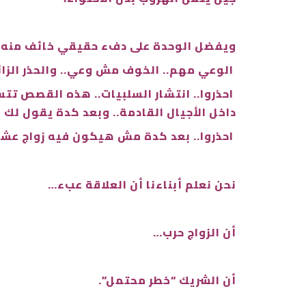
ويفضل الوحدة على دفء حقيقي خائف منه.
الوعي مهم.. الخوف مش وعي.. والحذر الزائ
احذروا.. انتشار السلبيات.. هذه القصص تتسل
داخل الأجيال القادمة.. وبعد كدة يقول لك 
احذروا.. بعد كدة مش هيكون فيه زواج عشا
نحن نعلم أبناءنا أن العلاقة عبء…
أن الزواج حرب…
أن الشريك “خطر محتمل”.