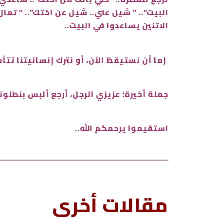
البيت”.. ” شيل عني.. شيل عن اختك”.. ” ت
الاتنين يساعدوا في البيت..
إما أن نستيقظ الآن، أو نترك إنسانيتنا تتآك
جملة أخيرة؛ عزيزي الرجل، أرجع ألبس بنط
استقيموا يرحمكم الله..
مقالات أخرى