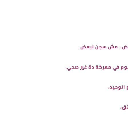
لبعض.. مش سجن لبعض..
صوم في معركة دة غير صحي.
 الوحيد،
ق،