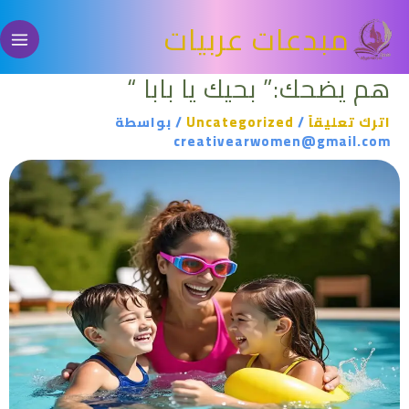
خطي
مبدعات عربيات
لى
لمحتوى
هم يضحك:” بحيك يا بابا “
اترك تعليقاً
/
Uncategorized
/ بواسطة
creativearwomen@gmail.com