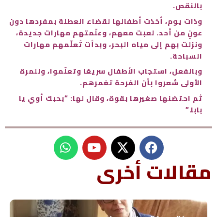
بالنقص.
وذات يوم، أخذت أطفالها لقضاء العطلة بمفردها دون
عونٍ من أحد. لعبت معهم، وعلّمتهم مهارات جديدة،
ونزلت بهم إلى مياه البحر، وبدأت تُعلّمهم مهارات
السباحة.
وبالفعل، استجاب الأطفال سريعًا وتعلّموا، وللمرة
الأولى شعروا بأن الفرحة تغمرهم.
ثم احتضنها صغيرها بقوة، وقال لها: “بحبك أوي يا
بابا.”
W
Y
h
o
u
a
مقالات أخرى
t
t
s
u
a
b
p
e