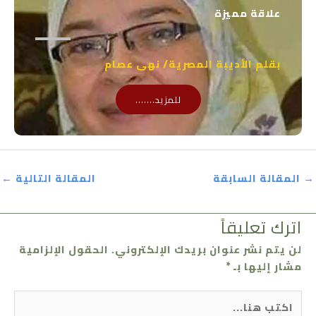
علاقة مميزة
بقلم الأديبة المصرية/ نهى عصام
للمزيد.......
→
المقالة السابقة
المقالة التالية
←
اترك تعليقاً
لن يتم نشر عنوان بريدك الإلكتروني.
الحقول الإلزامية
مشار إليها بـ
*
اكتب
هنا...