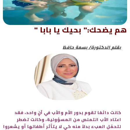
هم يضحك:" بحيك يا بابا "
بقلم الدكتورة/ بسمة حافظ
كانت دائمًا تقوم بدور الأم والأب في آنٍ واحد، فقد
اعتاد الأب التملص من المسؤولية، وكانت تضطر
لتحمّل العبء بدلاً منه كي لا يتأثر أطفالها أو يشعروا