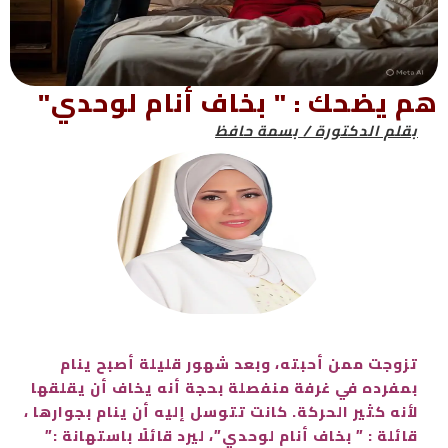
هم يضحك : " بخاف أنام لوحدي"
بقلم الدكتورة / بسمة حافظ
تزوجت ممن أحبته، وبعد شهور قليلة أصبح ينام
بمفرده في غرفة منفصلة بحجة أنه يخاف أن يقلقها
لأنه كثير الحركة. كانت تتوسل إليه أن ينام بجوارها ،
قائلة : ” بخاف أنام لوحدي”، ليرد قائلًا باستهانة :”