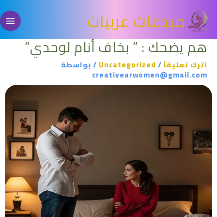
خطي
مبدعات عربيات
لى
لمحتوى
هم يضحك : ” بخاف أنام لوحدي”
اترك تعليقاً
/
Uncategorized
/ بواسطة
creativearwomen@gmail.com