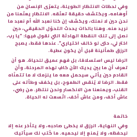
وفي لحظات الانتظار الطويلة، يتعرّى الإنسان من
أوهامه، ويكتشف حقيقة تعلّقه. الانتظار يعلّمنا من
نحن حين لا نملك، ويكشف إن كنا نعبد الله أم نعبد ما
نريد منه. وهنا بالذات يحدث التحوّل الحقيقي، حين
نصل إلى تلك النقطة الهادئة التي نقول فيها: “يا رب،
اختر لي، حتى لو خالف اختياري”. عندها فقط، يصبح
الرزق طمأنينة قبل أن يكون عطية.
الرضا ليس استسلامًا، بل فهم عميق للحياة. هو أن
تعرف أن ما بين يديك الآن كافٍ لهذه المرحلة، وأن
القادم حين يأتي سيحمل معه ما يلزمك لا ما تتمنّاه
فقط. الرضا لا يُنقص الطموح، بل يخفف وطأته على
القلب، ويمنعنا من الانكسار ونحن ننتظر. من رضي،
عاش أخف، ومن عاش أخف، اتّسعت له الحياة.
خاتمة
وفي النهاية، الرزق لا يخطئ صاحبه، ولا يتأخر عنه إلا
ليحفظه، ولا يُمنع إلا ليحميه. ما كُتب لك سيأتيك