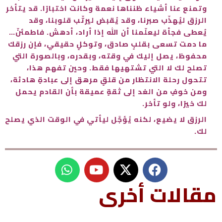
وتمنع عنا أشياء ظنناها نعمة وكانت اختبارًا. قد يتأخر
الرزق ليُهذّب صبرنا، وقد يُقبض ليرتّب قلوبنا، وقد
يُعطى فجأة ليعلّمنا أن الله إذا أراد، أدهش. فاطمئنّ…
ما دمت تسعى بقلبٍ صادق، وتوكلٍ حقيقي، فإن رزقك
محفوظ، يصل إليك في وقته، وبقدره، وبالصورة التي
تصلح لك لا التي تشتهيها فقط. وحين تفهم هذا،
تتحول رحلة الانتظار من قلقٍ مرهق إلى عبادةٍ هادئة،
ومن خوفٍ من الغد إلى ثقةٍ عميقة بأن القادم يحمل
لك خيرًا، ولو تأخر.
الرزق لا يضيع، لكنه يُؤجَّل ليأتي في الوقت الذي يصلح
لك.
W
Y
h
o
u
a
مقالات أخرى
t
t
s
u