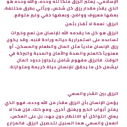
الإسلامي، يُعتبر الرزق ملكاً لله وحده، والله وحده هو
الذي يقدّر مقدار رزق كل شخص، ويأتي بطرق مختلفة،
بعضها معروف وواضح، وبعضها خفي وغير متوقع.
الرزق: نعمة لا تُقدّر بثمن
الرزق هو كل ما يقدمه الله للإنسان من نعمٍ وخيرات
تساعده على استمرارية حياته وراحة قلبه. وقد يكون
رزق الإنسان مادياً مثل المال والطعام والمسكن، أو
معنوياً كالعلم والصحة والأمان والمحبة والبركة في
الوقت. فالرزق مفهوم شامل يتجاوز حدود المال
ليشمل كل ما يحقق للإنسان حياة كريمة ومتوازنة.
الرزق بين القَدَر والسعي
يؤمن الإنسان بأن الرزق مقدّر من الله وحده، فهو الذي
يفتح أبواب الخير ويغلق أخرى. ومع ذلك، فإن هذا لا
يعني التواكل أو الانتظار دون جهد، بل على العكس،
العمل والسعي هما السبيل لتحصيل الرزق. فالمزارع