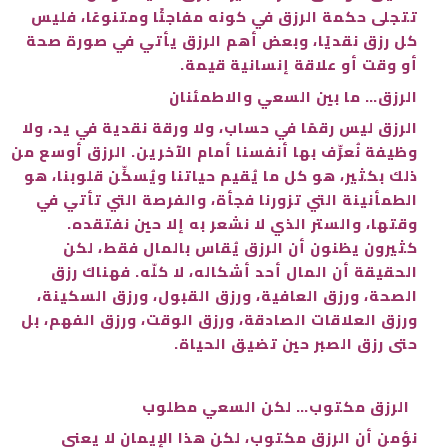
تتجلى حكمة الرزق في كونه مفاجئًا ومتنوعًا، فليس
كل رزق نقديًا، وبعض أهم الرزق يأتي في صورة صحة
أو وقت أو علاقة إنسانية قيمة.
الرزق… ما بين السعي والاطمئنان
الرزق ليس رقمًا في حساب، ولا ورقة نقدية في يد، ولا
وظيفة نُعرِّف بها أنفسنا أمام الآخرين. الرزق أوسع من
ذلك بكثير، هو كل ما يُقيم حياتنا ويُسكِّن قلوبنا، هو
الطمأنينة التي تزورنا فجأة، والفرصة التي تأتي في
وقتها، والستر الذي لا نشعر به إلا حين نفتقده.
كثيرون يظنون أن الرزق يُقاس بالمال فقط، لكن
الحقيقة أن المال أحد أشكاله، لا كلّه. فهناك رزق
الصحة، ورزق العافية، ورزق القبول، ورزق السكينة،
ورزق العلاقات الصادقة، ورزق الوقت، ورزق الفهم، بل
حتى رزق الصبر حين تضيق الحياة.
الرزق مكتوب… لكن السعي مطلوب
نؤمن أن الرزق مكتوب، لكن هذا الإيمان لا يعني