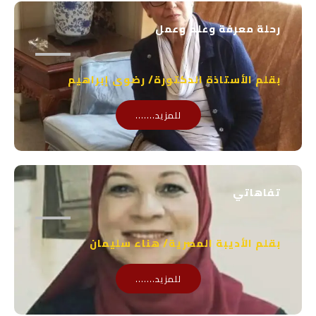
a
b
p
e
رحلة معرفة وعلم وعمل
p
بقلم الأستاذة الدكتورة/ رضوى إبراهيم
للمزيد.......
تفاهاتي
بقلم الأديبة المصرية/ هناء سليمان
للمزيد.......