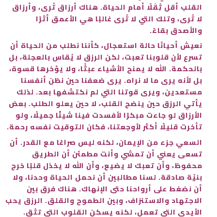
القلب أقل ثِقَلًا أمام الحياة. هناك أرزاق تُرى، وأرزاق
لا تُرى، وتلك التي لا تُرى غالبًا هي الأعمق أثرًا
والأصدق بقاءً.
نعيش أحيانًا حالة استعجال، كأننا نطلب من الحياة أن
تسرع لأن قلوبنا تعبت، لكن الرزق لا يُقاس بالعجلة، بل
بالحكمة. الله لا يمنح الأشياء عبثًا، ولا يؤخرها قسوة،
بل لأنه يرى ما لا نراه. يرى ضعفنا حين نظن أنفسنا
مستعدين، ويرى قوتنا التي لم نكتشفها بعد. لذلك
يأتي الرزق حين ينضج القلب، لا حين يعلو الطلب. بعض
الأرزاق لو جاءت مبكرًا لأفسدت فينا شيئًا جميلًا، ولو
تأخرت قليلًا أكثر لأوجعتنا، فكان التوقيت نفسه رحمة.
السعي جزء من الإيمان، لكنه ليس صراعًا مع القدر. أن
تسعى يعني أن تمشي وأنت مطمئن أن الطريق
محفوظ، وأن تعبك لا يضيع، وأن الله لا يخذل قلبًا خرج
بنيّة صادقة. لسنا مطالبين أن نحمل الحياة وحدنا، ولا
أن نضغط على أرواحنا حتى الإنهاك. هناك فرق بين
الاجتهاد والاستنزاف، وبين الطموح والقلق. الرزق يحب
الأيدي التي تعمل، لكنه يسكن القلوب التي تثق.