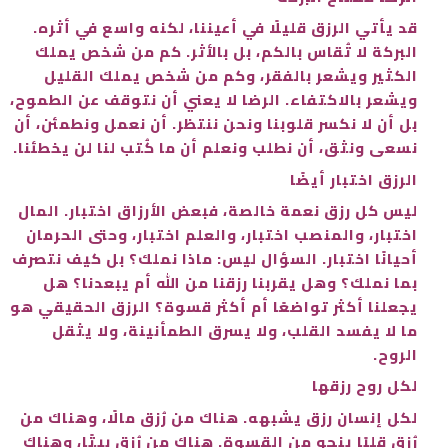
قد يأتي الرزق قليلًا في أعيننا، لكنه واسع في أثره.
البركة لا تُقاس بالكم، بل بالأثر. كم من شخص يملك
الكثير ويشعر بالفقر، وكم من شخص يملك القليل
ويشعر بالاكتفاء. الرضا لا يعني أن نتوقف عن الطموح،
بل أن لا نكسر قلوبنا ونحن ننتظر. أن نعمل ونطمئن، أن
نسعى ونثق، أن نطلب ونعلم أن ما كُتب لنا لن يخطئنا.
الرزق اختبار أيضًا
ليس كل رزق نعمة خالصة، فبعض الأرزاق اختبار. المال
اختبار، والمنصب اختبار، والعلم اختبار، وحتى الحرمان
أحيانًا اختبار. السؤال ليس: ماذا نملك؟ بل كيف نتصرف
بما نملك؟ وهل يقربنا رزقنا من الله أم يبعدنا؟ هل
يجعلنا أكثر تواضعًا أم أكثر قسوة؟ الرزق الحقيقي هو
ما لا يفسد القلب، ولا يسرق الطمأنينة، ولا يثقل
الروح.
لكل روح رزقها
لكل إنسان رزق يشبهه. هناك من رُزق مالًا، وهناك من
رُزق قلبًا ينجو من القسوة. هناك من رُزق بيتًا، وهناك