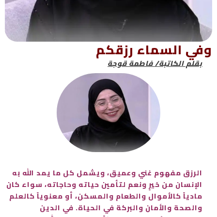
وفي السماء رزقكم
بقلم الكاتبة/ فاطمة قوجة
الرزق مفهوم غني وعميق، ويشمل كل ما يمد الله به
الإنسان من خيرٍ ونعم لتأمين حياته وحاجاته، سواء كان
مادياً كالأموال والطعام والمسكن، أو معنوياً كالعلم
والصحة والأمان والبركة في الحياة. في الدين