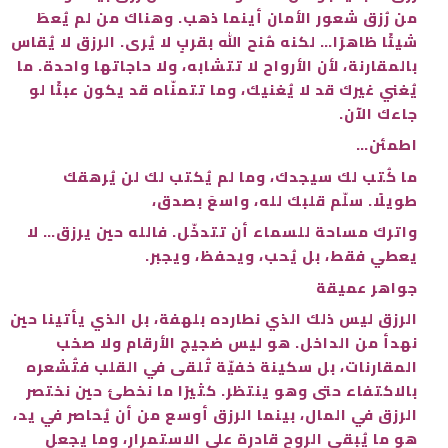
من رُزق شعور الأمان أينما ذهب. وهناك من لم يُعطَ
شيئًا ظاهرًا… لكنه مُنح الله بقربٍ لا يُرى. الرزق لا يُقاس
بالمقارنة، لأن الأرواح لا تتشابه، ولا حاجاتها واحدة. ما
يُغني غيرك قد لا يُغنيك، وما تتمنّاه قد يكون عبئًا لو
جاءك الآن.
اطمئن…
ما كُتب لك سيجدك، وما لم يُكتب لك لن يُرهقك
طويلًا. سلّم قلبك لله، واسعَ بصدق،
واترك مساحة للسماء أن تتدخّل. فالله حين يرزق… لا
يعطي فقط، بل يُحب، ويحفظ، ويجبر.
جواهر عميقة
الرزق ليس ذلك الذي نطارده بلهفة، بل الذي يأتينا حين
نهدأ من الداخل. هو ليس ضجيج الأرقام ولا صخب
المقارنات، بل سكينة خفيّة تُلقى في القلب فتُشعره
بالاكتفاء حتى وهو ينتظر. كثيرًا ما نخطئ حين نختصر
الرزق في المال، بينما الرزق أوسع من أن يُحاصر في يد،
هو ما يُبقي الروح قادرة على الاستمرار، وما يجعل