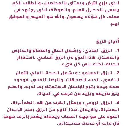
الذي يزرع الأرض ويعتني بالمحاصيل، والطالب الذي
يسعى لتحصيل العلم، والموظف الذي يجتهد في
عمله، كل هؤلاء يسعون، والله هو الميسر والموفق
لهم.
أنواع الرزق
1.
الرزق المادي: ويشمل المال والطعام والملبس
والمسكن. هذا النوع من الرزق أساسي لاستقرار
الحياة، لكنه ليس كل شيء.
2.
الرزق المعنوي: ويشمل الصحة، العلم، الأمان
النفسي، الحب، الصداقات، والرضا النفسي. فوجود
صحة جيدة يتيح للإنسان الاستمتاع بما لديه، والعلم
ينير طريقه ويزيد من فرصه في الحياة.
3.
الرزق الروحي: ويمثل القرب من الله، الطمأنينة،
السكينة، والإيمان. هذا النوع من الرزق يمنح الإنسان
القوة على مواجهة الصعاب ويجعله يشعر بالرضا مهما
قل ماله أو نقصت ممتلكاته.