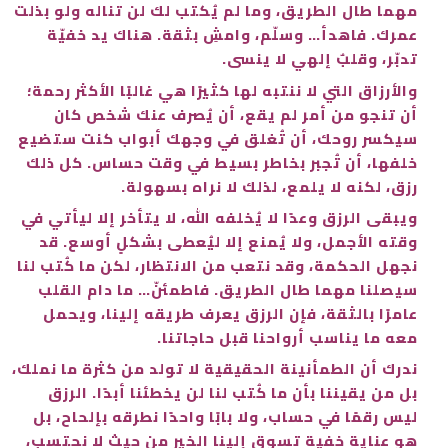
مهما طال الطريق، وما لم يُكتب لك لن تناله ولو بذلت
عمرك. فاهدأ… وسلّم، وامشِ بثقة. هناك يد خفيّة
تدبّر، وقلبٌ إلهي لا ينسى.
والأرزاق التي لا ننتبه لها كثيرًا هي غالبًا الأكثر رحمة؛
أن تنجو من أمر لم يقع، أن يُصرف عنك شخص كان
سيكسر روحك، أن تُغلق في وجهك أبواب كنت ستضيع
خلفها، أن تُجبر بخاطر بسيط في وقت حساس. كل ذلك
رزق، لكنه لا يلمع، لذلك لا نراه بسهولة.
ويبقى الرزق وعدًا لا يُخلفه الله، لا يتأخر إلا ليأتي في
وقته الأجمل، ولا يُمنع إلا ليُعطى بشكلٍ أوسع. قد
نجهل الحكمة، وقد نتعب من الانتظار، لكن ما كُتب لنا
سيصلنا مهما طال الطريق. فاطمئنّ… ما دام القلب
عامرًا بالثقة، فإن الرزق يعرف طريقه إلينا، ويحمل
معه ما يناسب أرواحنا قبل حاجاتنا.
ندرك أن الطمأنينة الحقيقية لا تولد من كثرة ما نملك،
بل من يقيننا بأن ما كُتب لنا لن يخطئنا أبدًا. الرزق
ليس رقمًا في حساب، ولا بابًا واحدًا نطرقه بإلحاح، بل
هو عناية خفية تسوق إلينا الخير من حيث لا نحتسب،