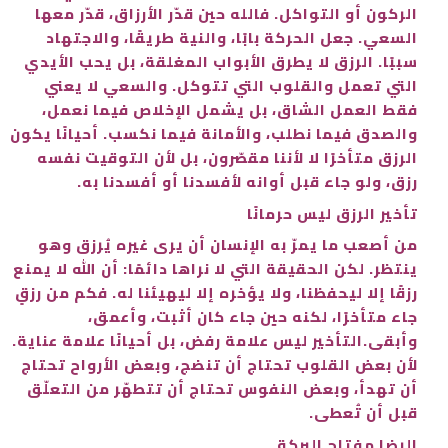
الركون أو التواكل. فالله حين قدّر الأرزاق، قدّر معها
السعي. جعل الحركة بابًا، والنية طريقًا، والاجتهاد
سببًا. الرزق لا يطرق الأبواب المغلقة، بل يحب الأيدي
التي تعمل والقلوب التي تتوكل. والسعي لا يعني
فقط العمل الشاق، بل يشمل الإخلاص فيما نعمل،
والصدق فيما نطلب، والأمانة فيما نكسب. أحيانًا يكون
الرزق متأخرًا لا لأننا مقصّرون، بل لأن التوقيت نفسه
رزق، ولو جاء قبل أوانه لأفسدنا أو أفسدنا به.
تأخير الرزق ليس حرمانًا
من أصعب ما يمرّ به الإنسان أن يرى غيره يُرزق وهو
ينتظر. لكن الحقيقة التي لا نراها دائمًا: أن الله لا يمنع
رزقًا إلا ليحفظنا، ولا يؤخره إلا ليهيئنا له. فكم من رزقٍ
جاء متأخرًا، لكنه حين جاء كان أثبت، وأعمق،
وأبقى.التأخير ليس علامة رفض، بل أحيانًا علامة عناية.
لأن بعض القلوب تحتاج أن تنضج، وبعض الأرواح تحتاج
أن تهدأ، وبعض النفوس تحتاج أن تتطهّر من التعلّق
قبل أن تُعطى.
الرضا مفتاح البركة