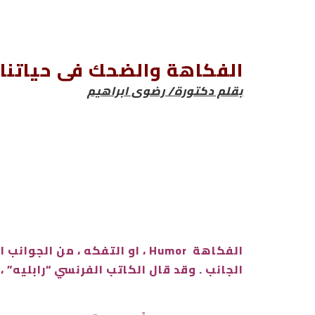
الفكاهة والضحك فى حياتنا
بقلم دكتورة/ رضوى ابراهيم
الجانب . وقد قال الكاتب الفرنسي “رابليه” ،