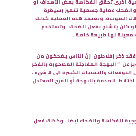
اعية أخرى تحقّق الفكاهة بعض الأهداف أو
. والضحك عملية جسمية تتميز بسيطرة
ضلات الصوتية، وتعتمد هذه العملية كذلك
 لو كان يتشنج بفعل الضحك . وتستخدم
 معينة لها طبيعة خاصة .
، فقد ذكر إفلاطون إنّ الناس يضحكون من
ز عن ” البهجة المفاجئة المصحوبة بالفخر
 التوقعات والتمنيات الكبيرة الى لا شيء ،
ختلاط الصدمة بالبهجة أو المرح المعتدل
لوجية للفكاهة والضحك ايضا . وكذلك فعل