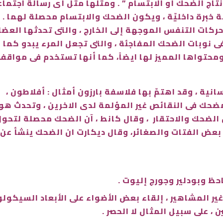
نتاج الضحك أو الابتسام ” . ومثلها مثل أى رسالة اجتم
 خبرة داخليّة ، ويكون الضحك والابتسام محصلة لهما 
حركات التنفس الموجهة إلى الخارج ، والتى تحدثها الع
 نوبات الضحك المفاجئة ، والتى تجعل المرء يبدو كما
محتواها المميز لها ايضاً، كما أنها تستخدم فى مواقف
انية ، وقد اهتمّ بها فلاسفة بارزون أمثال : أفلاطون 
مضحك فى النقائص غير المؤلمة لدى الاخرين ، وتحدث هوب
ن الضحك والاحتقار ، وقال كانط ، آن الضحك محصلة لتحول
عض الفتات والصغائر، وقال ديكارت ان الضحك ينشأ عن ا
حظ وبودلير وجورج إليوت .
ر المشاهير ، إلقاء بعض الأضواء على الأبعاد السيكو
، على سبيل المثال لا الحصر .