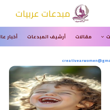
مبدعات عربيات
ت
مقالات
أرشيف المبدعات
أخبار عا
creativearwomen@gma