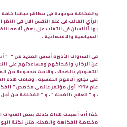
والفكاهة موجودة فى مظاهر حياتنا كافة ؛ ل
بها ألأنسان فى التغلب على بعض آلامه الن
السياسية والاقتصادية .
فى السنوات الأخيرة أسس العديد من ” ” أن
عن الركاب وإضحاكهم ومساعدتهم على التغلب
التسويق بالضحك ، وقامت مجموعة من المت
على تجاوز آلامهم النفسية ، وقامت هذه ا
عام ١٩٩٧ أول مؤتمر عالمى مخصص ” ل
، و ” العلاج بالضحك ” ، و ” الفكاهة من أجل
كمًا أنه أصبحت هناك كذلك بعض القنوات ال
مخصصة للفكاهة والضحك، مثل نكتة اليوم ، 