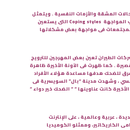
حالات المشقة والأزمات النفسية . ويتمثل
الرأي الغالب فى علم النفس الان فى النظر الى الفكاهة – ومن ثم الضحك – على إنها أحد أهم اسأليب المواجهة Coping styles التى يستعين
ا المجتمعات فى مواجهة بعض مشكلاتها
كات الطيران تعين بعض المهرجين للترويج
يرة . كما ظهرت فى الآونة الأخيرة ظاهرة
رق للضحك هدفها مساعدة هؤلاء الأفراد
فسي ، وشهدت مدينة “بال” السويسرية فى
لأخيرة كانت عناوينها ” ” الضحك خير دواء ”
 ، عربية وعالمية ، على الإنترنت
مى الكاريكاتير، وممثلو الكوميديا