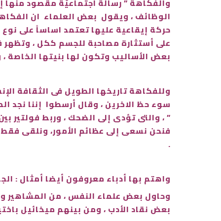
والفكاهة ” رسالةً اجتماعيّة مقصود منها إ
الوظائف ، ويقول بعض العلماء ان الفكاهة
حركة إيقاعية عليها تعتمد اساساً على نوع 
على أستثارة مصاحبة للجسم ككل ، وتظهر فى
بعض الأساليب وتكون لها بنيتها الخاصة ، و
وللفكاهة تاريخها الطويل فى الثقافة الإنس
سوء حظ الاخرين ، وقال أرسطوا إننا نجد ال
” ، والتى تؤدى إلى الضحك ، وربط فولتير بي
فنحن نسعى إلى عظائم الأمور، ونلقى فقط ب
.
واهتم بها أدباء معروفون أيضا أمثال : الجا
وحاول بعض علماء النفس ، من المشاهير وغي
بعض نقاد الأدب ، ومن بينهم ميخائيل باختين 