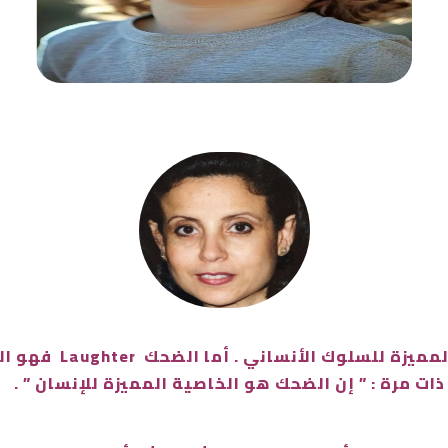
الفكاهة Humor ، او ا
 ذات مرة : ” إن الضحك هو الخاصية المميزة للإنسان ” .