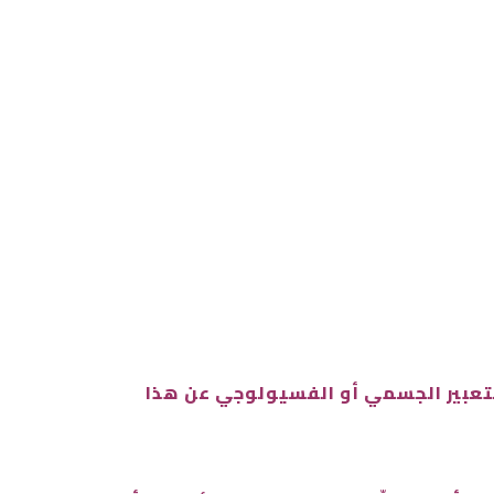
لتفكه ، من الجوانب المميزة للسلوك الأنساني . أما الضحك Laughter فهو التعبير الجسمي أو الفسيولوجي عن هذا