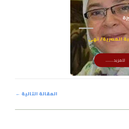
زة
بة المصرية/ نهى
للمزيد.......
المقالة التالية
←