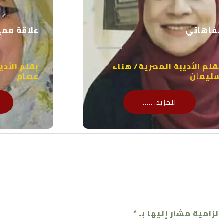
فاهاتي
علاقة ممي
قلم الأديبة المصرية/ هناء
بقلم الأدي
ليمان
عصام
للمزيد.......
لزامية مشار إليها بـ
*