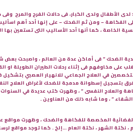
دى الأطفال ولدى الكبار، فى حالات الفرح والمرح وفى 
فسية الخاصة ، كما آنها أحد الأساليب التى تستعين به
دية الضحك ” فى أماكن عدة من العالم ، واصبحت بعض شر
 على مخاوفهم فى إثناء رحلات الطيران الطويلة او القص
خصصين في العلاج الجماعي للانهيار العصبي بتشكيل ف
لفرق بتسجيل إسطوانة مدمجة للضحك لأغراض العلاج الن
لفكاهة والعلاج النفسى ” ، وظهرت كتب عديدة في السنوات ا
 الشفاء ” ، وما شابه ذلك من العناوين .
فضائية المخصصة للفكاهة والضحك ، وظهرت مواقع عديدة
نكتة الشهر ، نكتة العام …إلخ . كما توجد مواقع لرسا