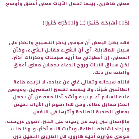
معنى ظاهري، بينما تحمل الآيات معنى أعمق وأوسع:
﴿كَيۡ نُسَبِّحَكَ كَثِيرٗا ۝ وَنَذۡكُرَكَ كَثِيرًا﴾
فقد يظن البعض أن موسى يذكر التسبيح والذكر على
سبيل المقابلة، أي أن الشيء مقابل الشيء، وكأن
المعنى: إن أعطيتني ما أريد سبحناك وذكرناك أكثر،
لكن سياق الآيات وروح الدعاء يحملان معنى أعمق
وألطف من ذلك.
فالله سبحانه وتعالى غني عن عباده، لا تزيده طاعة
الطائعين شيئًا، ولا ينقصه تقصير المقصرين، وموسى
عليه السلام أعلم بربه وأشد أدبًا معه من أن يجعل
الذكر مقابل عطاء. ومن هنا نفهم أن الآيات تفيض
بمعنى الصحبة الصالحة وأثرها في النفس.
فالإنسان حين يجد من يعينه على الخير، تقوى عزيمته،
ويزداد نشاطه للطاعة، ويثبت قلبه أكثر، ولهذا طلب
موسى مؤازرة أخيه هارون، لأن الطريق الثقيل حين