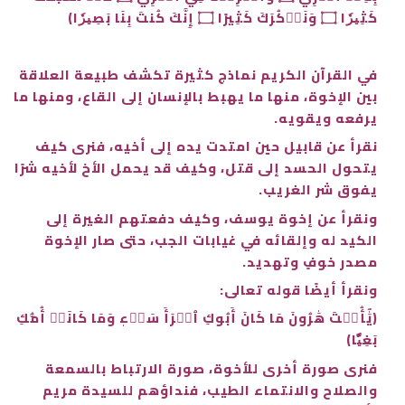
كَثِيرٗا ۝ وَنَذۡكُرَكَ كَثِيرًا ۝ إِنَّكَ كُنتَ بِنَا بَصِيرٗا﴾
في القرآن الكريم نماذج كثيرة تكشف طبيعة العلاقة
بين الإخوة، منها ما يهبط بالإنسان إلى القاع، ومنها ما
يرفعه ويقويه.
نقرأ عن قابيل حين امتدت يده إلى أخيه، فنرى كيف
يتحول الحسد إلى قتل، وكيف قد يحمل الأخ لأخيه شرًا
يفوق شر الغريب.
ونقرأ عن إخوة يوسف، وكيف دفعتهم الغيرة إلى
الكيد له وإلقائه في غيابات الجب، حتى صار الإخوة
مصدر خوفٍ وتهديد.
ونقرأ أيضًا قوله تعالى:
﴿يَٰٓأُخۡتَ هَٰرُونَ مَا كَانَ أَبُوكِ ٱمۡرَأَ سَوۡءٖ وَمَا كَانَتۡ أُمُّكِ
بَغِيّٗا﴾
فنرى صورة أخرى للأخوة، صورة الارتباط بالسمعة
والصلاح والانتماء الطيب، فنداؤهم للسيدة مريم