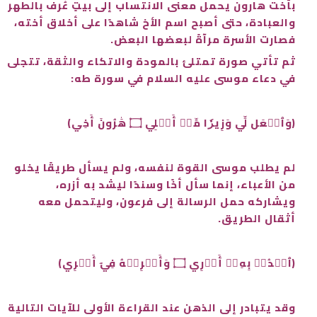
بأخت هارون يحمل معنى الانتساب إلى بيتٍ عُرف بالطهر
والعبادة، حتى أصبح اسم الأخ شاهدًا على أخلاق أخته،
فصارت الأسرة مرآةً لبعضها البعض.
ثم تأتي صورة تمتلئ بالمودة والاتكاء والثقة، تتجلى
في دعاء موسى عليه السلام في سورة طه:
﴿وَٱجۡعَل لِّي وَزِيرٗا مِّنۡ أَهۡلِي ۝ هَٰرُونَ أَخِي﴾
لم يطلب موسى القوة لنفسه، ولم يسأل طريقًا يخلو
من الأعباء، إنما سأل أخًا وسندًا ليشد به أزره،
ويشاركه حمل الرسالة إلى فرعون، وليتحمل معه
أثقال الطريق.
﴿ٱشۡدُدۡ بِهِۦٓ أَزۡرِي ۝ وَأَشۡرِكۡهُ فِيٓ أَمۡرِي﴾
وقد يتبادر إلى الذهن عند القراءة الأولى للآيات التالية