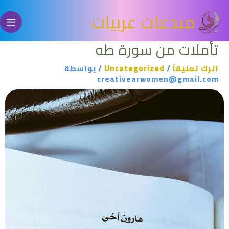
خطي
مبدعات عربيات
لى
لمحتوى
تأملات من سورة طه
اترك تعليقاً
/
Uncategorized
/ بواسطة
creativearwomen@gmail.com