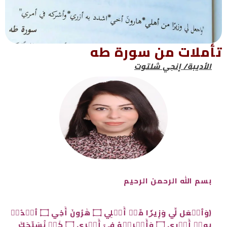
تأملات من سورة طه
الأديبة/
إنجي شلتوت
بسم الله الرحمن الرحيم
﴿وَٱجۡعَل لِّي وَزِيرٗا مِّنۡ أَهۡلِي ۝ هَٰرُونَ أَخِي ۝ ٱشۡدُدۡ
بِهِۦٓ أَزۡرِي ۝ وَأَشۡرِكۡهُ فِيٓ أَمۡرِي ۝ كَيۡ نُسَبِّحَكَ