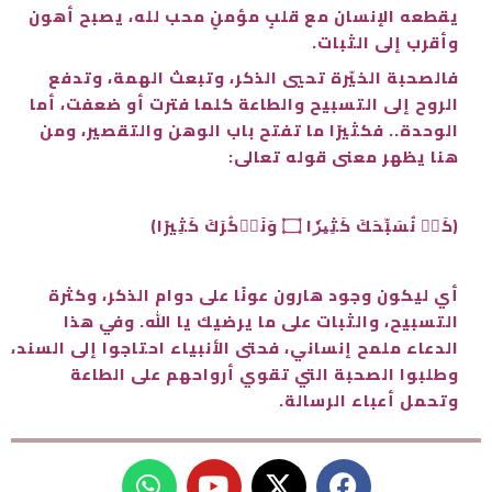
يقطعه الإنسان مع قلبٍ مؤمنٍ محب لله، يصبح أهون
وأقرب إلى الثبات.
فالصحبة الخيّرة تحيي الذكر، وتبعث الهمة، وتدفع
الروح إلى التسبيح والطاعة كلما فترت أو ضعفت، أما
الوحدة.. فكثيرًا ما تفتح باب الوهن والتقصير، ومن
هنا يظهر معنى قوله تعالى:
﴿كَيۡ نُسَبِّحَكَ كَثِيرٗا ۝ وَنَذۡكُرَكَ كَثِيرًا﴾
أي ليكون وجود هارون عونًا على دوام الذكر، وكثرة
التسبيح، والثبات على ما يرضيك يا الله. وفي هذا
الدعاء ملمح إنساني، فحتى الأنبياء احتاجوا إلى السند،
وطلبوا الصحبة التي تقوي أرواحهم على الطاعة
وتحمل أعباء الرسالة.
W
Y