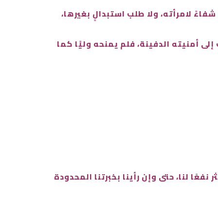
 شفاءً لامرأته، ولا طلب استبدالٍ بغيرها،
لى أمنيته الدفينة، فلم يمنحه وليًا كما
فعًا لنا، حتى وإن رأينا بخبرتنا المحدودة