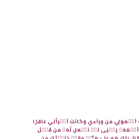
ي وَٱشۡتَعَلَ ٱلرَّأۡسُ شَيۡبٗا وَلَمۡ أَكُنۢ بِدُعَآئِكَ رَبِّ شَقِيّٗا ۝ وَإِنِّي خِفۡتُ ٱلۡمَوَٰلِيَ مِن وَرَآءِي وَكَانَتِ ٱمۡرَأَتِي عَاقِرٗا
وبَ وَٱجۡعَلۡهُ رَبِّ رَضِيّٗا ۝ يَٰزَكَرِيَّآ إِنَّا نُبَشِّرُكَ بِغُلَٰمٍ ٱسۡمُهُۥ يَحۡيَىٰ لَمۡ نَجۡعَل لَّهُۥ مِن قَبۡلُ
ُلَٰمٞ وَكَانَتِ ٱمۡرَأَتِي عَاقِرٗا وَقَدۡ بَلَغۡتُ مِنَ ٱلۡكِبَرِ عِتِيّٗا ۝ قَالَ كَذَٰلِكَ قَالَ رَبُّكَ هُوَ عَلَيَّ هَيِّنٞ وَقَدۡ خَلَقۡتُكَ مِن