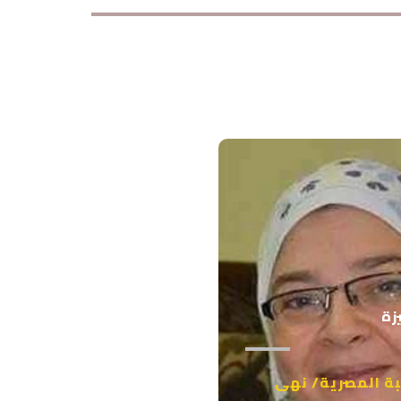
زة
بة المصرية/ نهى