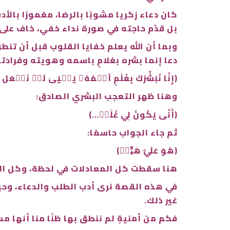
كان دعاء زكريا مشوبًا بالرضا، مغمورًا بالأدب
بل قدّم حاجته في صورة نداء خفي، خاف على
وبما أن الله يعلم خفايا القلوب قبل أن تنط
دعا إنما بشره بغلامٍ باسمه وهويته وفرادته
﴿إِنَّا نُبَشِّرُكَ بِغُلَٰمٍ ٱسۡمُهُۥ يَحۡيَىٰ لَمۡ نَجۡعَل
وهنا ظهر التعجب البشري الصادق:
﴿أَنَّىٰ يَكُونُ لِي غُلَٰمٞ…﴾
ثم جاء الجواب حاسمًا:
﴿هُوَ عَلَيَّ هَيِّنٞ﴾
هنا سقطت كل المعادلات في لحظة، وكل الأس
في هذه القصة نرى أدب الطلب والدعاء، وحياء 
غير ذلك.
فكم من أمنيةٍ لم ننطق بها ظنًا منا أنها م