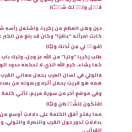
قَبۡلُ وَلَمۡ تَكُ شَيۡـٔٗا﴾
حين وهن العظم من زكريا، واشتعل رأسه شيبًا
كانت امرأته “عاقرًا” وكان قد بلغ من الكِبَر ع
﴿فَهَبۡ لِي مِن لَّدُنكَ وَلِيّٗا﴾
طلب زكريا “وليًا” من الله عز وجل، وترك باب
كما يشاء، كرم الله الذي لا تحكمه حدود الو
فالولي في لسان العرب يحمل معاني القرب، و
همه هو قريبٌ يحمل أثره ويصونه من بعده، خ
وفي موضعٍ آخر من سورة مريم، تأتي كلمة “و
﴿فَتَكُونَ لِلشَّيۡطَٰنِ وَلِيّٗا﴾
مما يفتح أفق الكلمة على دلالاتٍ أوسع من 
بدلالاتٍ تدور حول القرب والنصرة والتولي، 
القرآني.