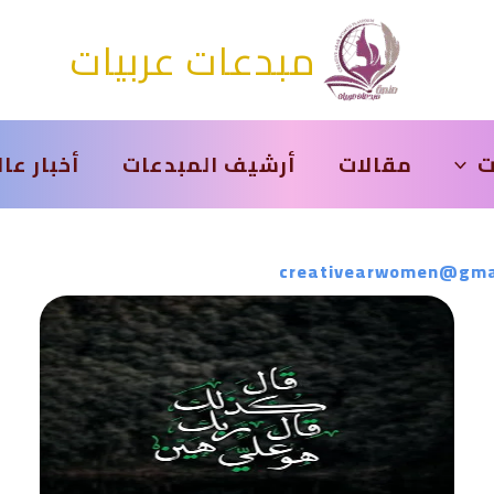
مبدعات عربيات
ت
مقالات
أرشيف المبدعات
أخبار عا
creativearwomen@gma