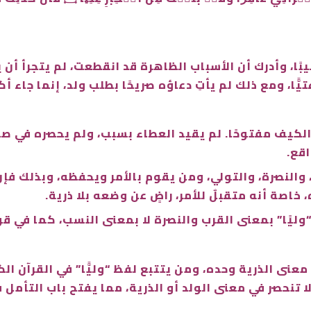
، وأدرك أن الأسباب الظاهرة قد انقطعت، لم يتجرأ أن يس
تيًّا، ومع ذلك لم يأتِ دعاؤه صريحًا بطلب ولد، إنما جاء أكث
 الكيف مفتوحًا. لم يقيد العطاء بسبب، ولم يحصره في صور
اقع.
النصرة، والتولي، ومن يقوم بالأمر ويحفظه، وبذلك فإن 
اصة أنه متقبلٌ للأمر، راضٍ عن وضعه بلا ذرية.
ليًا” بمعنى القرب والنصرة لا بمعنى النسب، كما في قو
معنى الذرية وحده، ومن يتتبع لفظ “وليًّا” في القرآن ا
ولا تنحصر في معنى الولد أو الذرية، مما يفتح باب التأ