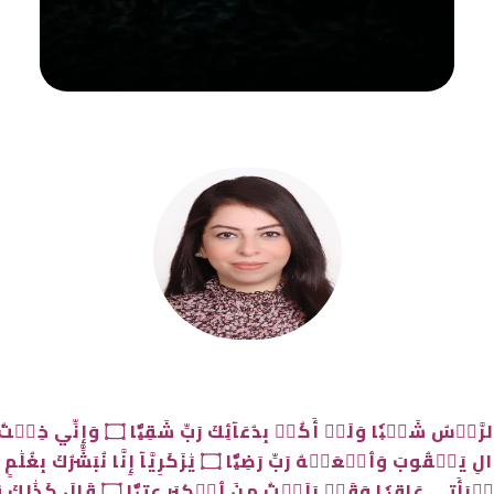
﴿قَالَ رَبِّ إِنِّي وَهَنَ ٱلۡعَظۡمُ مِنِّ
فَهَبۡ لِي مِن لَّدُنكَ وَلِيّٗا ۝ يَرِثُنِي وَيَرِثُ مِنۡ ءَالِ يَعۡقُ
سَمِيّٗا ۝ قَالَ رَبِّ أَنَّىٰ يَكُونُ لِي غ