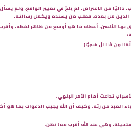
، خاليًا من الاعتراض، لم يلحّ في تغيير الواقع، ولم يسأل
 الدين من بعده، فطلب من يسنده ويكمل رسالته.
ق بها الألسن، أعطاه ما هو أوسع من ظاهر لفظه، وأقرب إ
:
 لَّهُۥ مِن قَبۡلُ سَمِيّٗا﴾
باب تداعت أمام الأمر الإلهي.
العبد من ربّه، وكيف أن الله يجيب الدعوات بما هو أكثر ن
ستحيلة، وهي عند الله أقرب مما نظن.