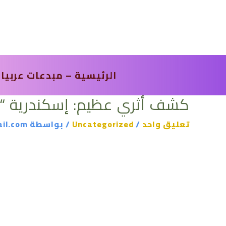
خطي
لى
لمحتوى
الرئيسية – مبدعات عربيا
كشف أثري عظيم: إسكندرية “مح
تعليق واحد
/
Uncategorized
/ بواسطة
il.com