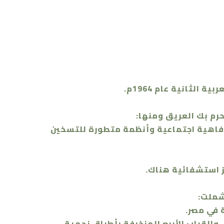
رم بك العريق ومنها:
 رفاهية اجتماعية وأنظمة متطورة للتسخين
 استشفائية هناك.
شملت:
 في مصر.
والقباب الأربع المزخرفة بأطباق نجمية.