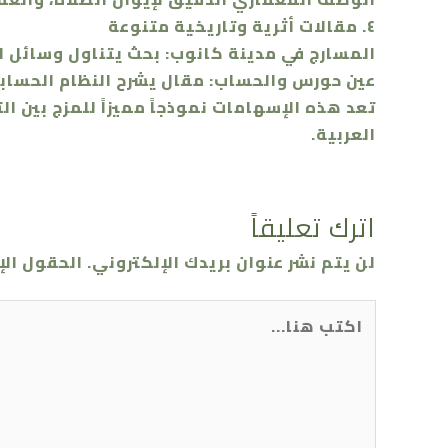
​٤. مقالات أثرية وتاريخية متنوعة
​المسارج في مدينة كانوب: بحث يتناول وسائل ال
​عين حورس والحساب: مقال يشرح النظام الحسابي
​تعد هذه الإسهامات نموذجاً مميزاً للمزج بين
العربية.
اترك تعليقاً
لن يتم نشر عنوان بريدك الإلكتروني.
الحقول الإ
اكتب
هنا...