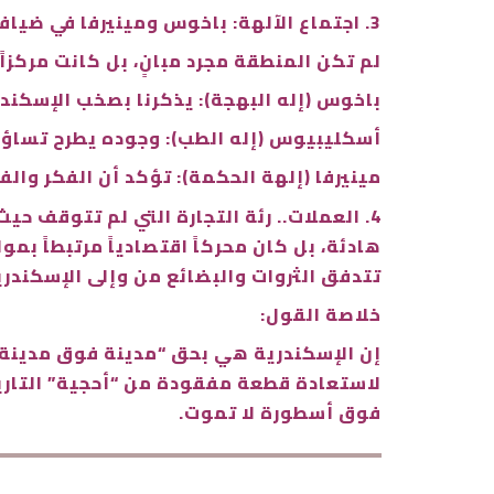
3. اجتماع الآلهة: باخوس ومينيرفا في ضيافة الإسكندرية
لم تكن المنطقة مجرد مبانٍ، بل كانت مركزاً
باخوس (إله البهجة): يذكرنا بصخب الإسكندر
أسكليبيوس (إله الطب): وجوده يطرح تساؤلا
مينيرفا (إلهة الحكمة): تؤكد أن الفكر والف
4. العملات.. رئة التجارة التي لم تتوقف ح
هادئة، بل كان محركاً اقتصادياً مرتبطاً ب
تتدفق الثروات والبضائع من وإلى الإسكندري
خلاصة القول:
إن الإسكندرية هي بحق “مدينة فوق مدينة”.
لاستعادة قطعة مفقودة من “أحجية” التاريخ.
فوق أسطورة لا تموت.