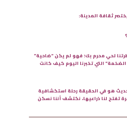
يختصر ثقافة المدينة:
نظرتنا لحي محرم بك؛ فهو لم يكن “ضاحية”
 الضخمة” التي تخبرنا اليوم كيف كانت
 حديث هو في الحقيقة رحلة استكشافية
رة تفتح لنا ذراعيها، نكتشف أننا نسكن