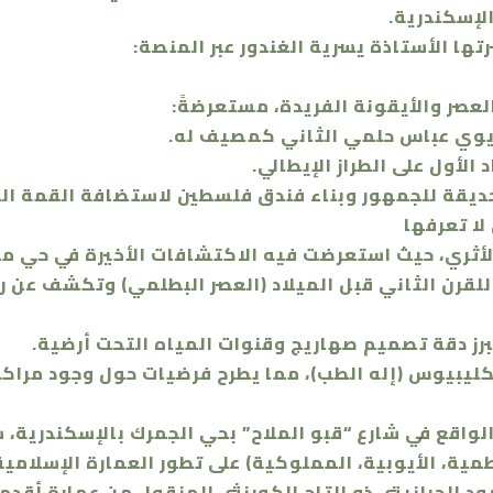
الإسكندرية.
شرتها الأستاذة يسرية الغندور عبر المنصة:
لعصر والأيقونة الفريدة، مستعرضةً:
لأثري، حيث استعرضت فيه الاكتشافات الأخيرة في حي مح
للقرن الثاني قبل الميلاد (العصر البطلمي) وتكشف عن
برز دقة تصميم صهاريج وقنوات المياه التحت أرضية.
ليبيوس (إله الطب)، مما يطرح فرضيات حول وجود مراكز
واقع في شارع “قبو الملاح” بحي الجمرك بالإسكندرية، 
طمية، الأيوبية، المملوكية) على تطور العمارة الإسلامية
د الجرانيتي ذو التاج الكورنثي المنقول من عمارة أقدم، 