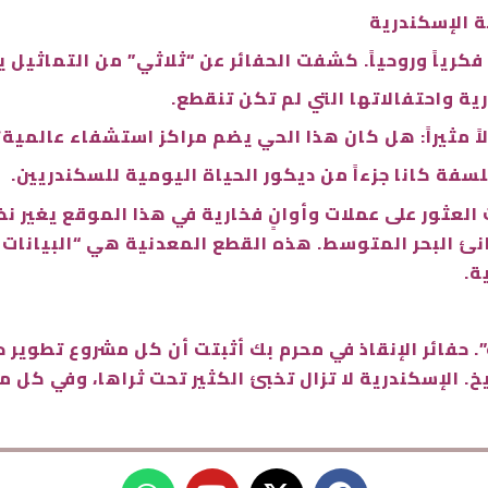
 فكرياً وروحياً. كشفت الحفائر عن “ثلاثي” من التماثيل 
ية واحتفالاتها التي لم تكن تنقطع.
ً مثيراً: هل كان هذا الحي يضم مراكز استشفاء عالمية؟
لسفة كانا جزءاً من ديكور الحياة اليومية للسكندريين.
يث العثور على عملات وأوانٍ فخارية في هذا الموقع يغير 
موانئ البحر المتوسط. هذه القطع المعدنية هي “البيانات
ة.
 حفائر الإنقاذ في محرم بك أثبتت أن كل مشروع تطوير
 الإسكندرية لا تزال تخبئ الكثير تحت ثراها، وفي كل م
W
Y
X
F