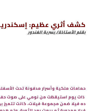
كشف أثري عظيم: إسكندرية "
بقلم الأستاذة/ يسرية الغندور
حمامات ملكية وأسرار مدفونة تحت الأسفلت
ذات يوم استيقظت من نومي على صوت حفر أس
ده فيلا ضمن مجموعة فيلات، كانت تتميز به
فيلا مهجورة ثم بيعت بعد الثورة، وتم هدمه