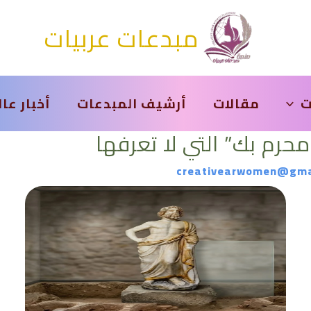
مبدعات عربيات
ت
مقالات
أرشيف المبدعات
أخبار عا
رم بك” التي لا تعرفها
creativearwomen@gma