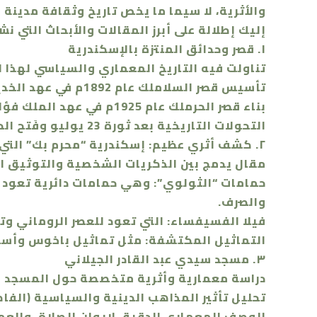
والأثرية، لا سيما ما يخص تاريخ وثقافة مدينة 
​إليك إطلالة على أبرز المقالات والأبحاث التي ن
​١. قصر وحدائق المنتزة بالإسكندرية
​تناولت فيه التاريخ المعماري والسياسي لهذا ا
​تأسيس قصر السلاملك عام 1892م في عهد الخديوي عباس حلمي الثاني كمصيف له.
​بناء قصر الحرملك عام 1925م في عهد الملك فؤاد الأول على الطراز الإيطالي.
​التحولات التاريخية بعد ثورة 23 يوليو وفَتح الحديقة للجمهور وبناء فندق فلسطين لاستضافة القمة العربية الثانية عام 1964م.
​٢. كشف أثري عظيم: إسكندرية “محرم بك” التي لا تعرفها
​مقال يدمج بين الذكريات الشخصية والتوثيق ا
​حمامات “الثولوي”: وهي حمامات دائرية تعود 
والصرف.
​فيلا الفسيفساء: التي تعود للعصر الروماني وت
​التماثيل المكتشفة: مثل تماثيل باخوس وأسك
​٣. مسجد سيدي عبد القادر الجيلاني
​دراسة معمارية وأثرية متخصصة حول المسجد ال
​تحليل تأثير المذاهب الدينية والسياسية (الفا
​الوصف المعماري الدقيق لإيوان الصلاة، والعمو