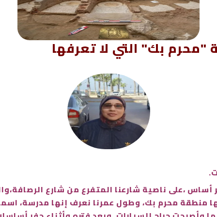
محرم بك" التي لا تعرفها
.
اس ،على ناصية شارعنا المتفرع من شارع الرصافة،وال
ا منطقة محرم بك، وطول عمرنا نعرف إنها مدرسة، اسمها
ا وأصبحت جراج للسيارات. وبعد فتره وأثناء حفر أساسات