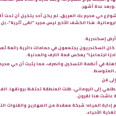
،وبعد عدة أشهر.
ي شوارع حي محرم بك العريق، لم يكن أحد يتخيل أن تحت 
رومانية. هذا الكشف الأخير ليس مجرد “لقى أثرية”، بل
ديًا اجتماعيًا” يعكس قمة الترف والمدنية.
هلة في أنظمة التسخين والصرف، مما يثبت أن حي محرم
س المتوسط.
طلمي إلى الروماني، ظلت المنطقة تحتفظ برونقها. الفيل
 عاشت هنا لقرون.
م إدارة المياه؛ شبكة معقدة من الصهاريج والقنوات الت
غذية الأحياء.