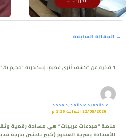
للمزيد.......
→
المقالة السابقة
1 فكرة عن “كشف أثري عظيم: إسكندرية “محرم بك” التي لا تعرفها”
عبدالحميد عبدالمجيد محمد
22/05/2026 الساعة 3:36 م
منصة “مبدعات عربيات” هي مساحة رقمية وثقافي
للأستاذة يسرية الغندور (كبير باحثين بدرجة مدير