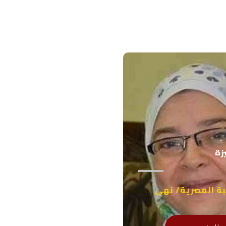
زة
بة المصرية/ نهى