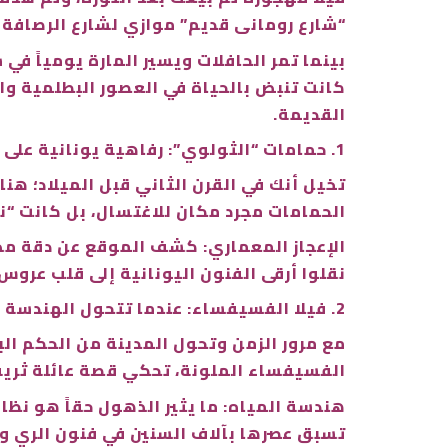
“شارع رومانى قديم” موازي لشارع الرصافة 
بينما تمر الحافلات ويسير المارة يومياً ف
كانت تنبض بالحياة في العصور البطلمية وال
القديمة.
1. حمامات “الثولوي”: رفاهية يونانية على أرض إسكندرية.
الحمامات مجرد مكان للاغتسال، بل كانت “نا
الإعجاز المعماري: كشف الموقع عن دقة مذ
نقلوا أرقى الفنون اليونانية إلى قلب عرو
2. فيلا الفسيفساء: عندما تتحول الهندسة إلى فن
مع مرور الزمن وتحول المدينة من الحكم الب
الفسيفساء الملونة، تحكي قصة عائلة ثرية
هندسة المياه: ما يثير الذهول حقاً هو نظا
تسبق عصرها بآلاف السنين في فنون الري وت