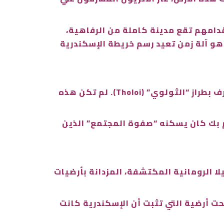
أقدامهم تقع مدينة كاملة من الرفاهية،
 هو آلة زمن تعيد رسم خريطة الإسكندرية
تخيل أنك في القرن الثاني قبل الميلاد؛ هنا كان السكندريون يجتمعون في حمامات دائرية رائعة تُعرف بطراز “الثولوي” (Tholoi). لم تكن هذه
 بك كان يسكنه “صفوة المجتمع” الذين
ا الرومانية المكتشفة، المزدانة بأرضيات
حت أرضية التي تثبت أن الإسكندرية كانت