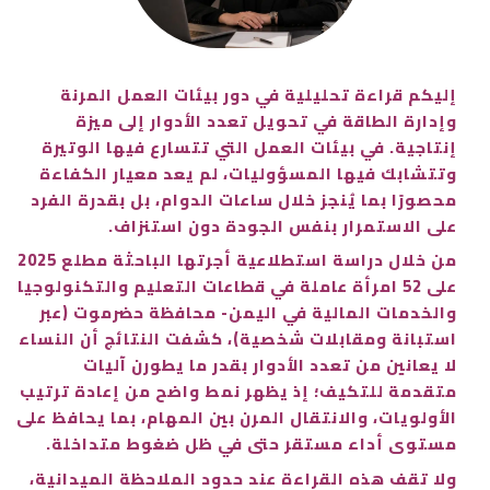
إليكم قراءة تحليلية في دور بيئات العمل المرنة
وإدارة الطاقة في تحويل تعدد الأدوار إلى ميزة
إنتاجية. في بيئات العمل التي تتسارع فيها الوتيرة
وتتشابك فيها المسؤوليات، لم يعد معيار الكفاءة
محصورًا بما يُنجز خلال ساعات الدوام، بل بقدرة الفرد
على الاستمرار بنفس الجودة دون استنزاف.
من خلال دراسة استطلاعية أجرتها الباحثة مطلع 2025
على 52 امرأة عاملة في قطاعات التعليم والتكنولوجيا
والخدمات المالية في اليمن- محافظة حضرموت (عبر
استبانة ومقابلات شخصية)، كشفت النتائج أن النساء
لا يعانين من تعدد الأدوار بقدر ما يطورن آليات
متقدمة للتكيف؛ إذ يظهر نمط واضح من إعادة ترتيب
الأولويات، والانتقال المرن بين المهام، بما يحافظ على
مستوى أداء مستقر حتى في ظل ضغوط متداخلة.
ولا تقف هذه القراءة عند حدود الملاحظة الميدانية،