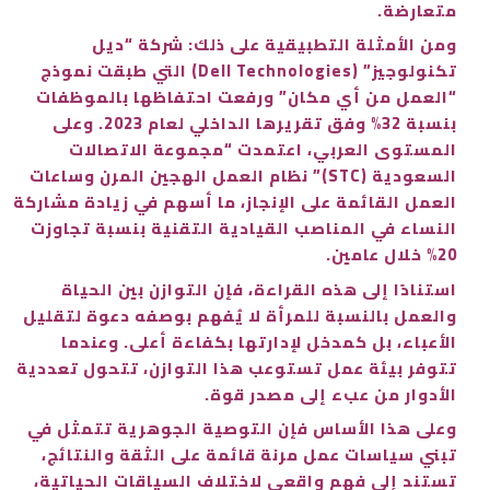
متعارضة.
ومن الأمثلة التطبيقية على ذلك: شركة “ديل
تكنولوجيز” (Dell Technologies) التي طبقت نموذج
“العمل من أي مكان” ورفعت احتفاظها بالموظفات
بنسبة 32% وفق تقريرها الداخلي لعام 2023. وعلى
المستوى العربي، اعتمدت “مجموعة الاتصالات
السعودية (STC)” نظام العمل الهجين المرن وساعات
العمل القائمة على الإنجاز، ما أسهم في زيادة مشاركة
النساء في المناصب القيادية التقنية بنسبة تجاوزت
20% خلال عامين.
استنادًا إلى هذه القراءة، فإن التوازن بين الحياة
والعمل بالنسبة للمرأة لا يُفهم بوصفه دعوة لتقليل
الأعباء، بل كمدخل لإدارتها بكفاءة أعلى. وعندما
تتوفر بيئة عمل تستوعب هذا التوازن، تتحول تعددية
الأدوار من عبء إلى مصدر قوة.
وعلى هذا الأساس فإن التوصية الجوهرية تتمثل في
تبني سياسات عمل مرنة قائمة على الثقة والنتائج،
تستند إلى فهم واقعي لاختلاف السياقات الحياتية،