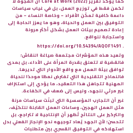
كما يؤكد تقرير Care at Work (2022) أن الفجوة لا
تكمن فقط في توزيع العمل، بل في غياب سياسات
داعمة كافية تمكّن الأفراد – وخاصة النساء – من
التوفيق بين العمل والحياة، وهو ما يعزز الحاجة إلى
إعادة تصميم بيئات العمل بشكل أكثر مرونة
واستجابة للواقع.
. https://doi.org/10.54394/AQOF1491
وتعيد هذه المؤشرات مجتمعة صياغة النقاش؛
فالقضية لا تتعلق بقدرة المرأة على الأداء، بل بمدى
توافق بيئة العمل مع واقع الأدوار التي تديرها.
فالنماذج التقليدية التي تفترض نمطًا موحدًا للحياة
المهنية تتجاهل هذا التعقيد، ما يؤدي إلى استنزاف
غير مرئي للجهد، وليس إلى ضعف في الكفاءة.
غير أن التجارب المؤسسية التي تبنّت سياسات مرنة
مثل العمل الهجين، وساعات العمل القابلة للتكيّف،
والتركيز على النتائج تُظهر أن الإنتاجية لا تتراجع، بل
تتحسن؛ لأن الجهد يُعاد توجيهه نحو الإنجاز الفعلي بدل
استهلاكه في التوفيق القسري بين متطلبات