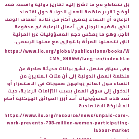
بل تتقاطع مع ما تشير إليه تقارير دولية واسعة. فقد
أوضح تقرير منظمة العمل الدولية حول اقتصاد
الرعاية أن النساء يقضين أكثر من ثلاثة أضعاف الوقت
الذي يقضيه الرجال في أعمال الرعاية غير مدفوعة
الأجر، وهو ما يعكس حجم المسؤوليات غير المرئية
التي تتحملها المرأة بالتوازي مع عملها الرسمي.
https://www.ilo.org/global/publications/books/W
CMS_838653/lang–en/index.htm
وفي سياق متصل، تشير بيانات حديثة صادرة عن
منظمة العمل الدولية إلى أن مئات الملايين من
النساء حول العالم يواجهن صعوبات في الاستمرار أو
الدخول إلى سوق العمل بسبب التزامات الرعاية، حيث
تُعد هذه المسؤوليات أحد أبرز العوائق الهيكلية أمام
المشاركة الاقتصادية.
.https://www.ilo.org/resource/news/unpaid-care-
work-prevents-708-million-women-participating-
labour-market